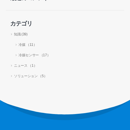
R290センサー
R454Bセンサー
カテゴリ
R32センサー
知識
(39)
R410センサー
冷媒
（11）
R454Bセンサー
冷媒センサー
（17）
私たちの解決策
ニュース
（1）
HVACシステムの冷媒漏れ検出
ソリューション
（5）
コールドチェーン冷媒の監視
データセンター冷却システムの監視
冷蔵貯蔵のための冷媒の安全監視
産業冷凍ガス監視
詳細をご覧ください
私たちに従ってください