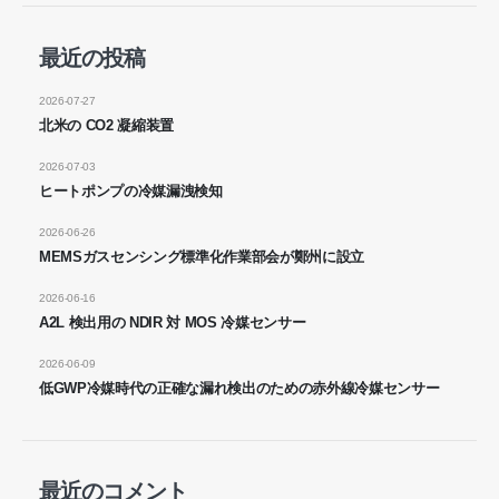
最近の投稿
お問い合わせ
2026-07-27
北米の CO2 凝縮装置
住所
：No.299 Jinsuo Road、国立ハイテクゾーン、Zhengzhou
2026-07-03
電話
：
0086-371-67169097
ヒートポンプの冷媒漏洩検知
メール
：
cece@winsensor.com
2026-06-26
whatsapp
： +
8618595618735
MEMSガスセンシング標準化作業部会が鄭州に設立
wechat
：18569903598
2026-06-16
A2L 検出用の NDIR 対 MOS 冷媒センサー
2026-06-09
低GWP冷媒時代の正確な漏れ検出のための赤外線冷媒センサー
wechat
whatsapp
最近のコメント
ホット製品