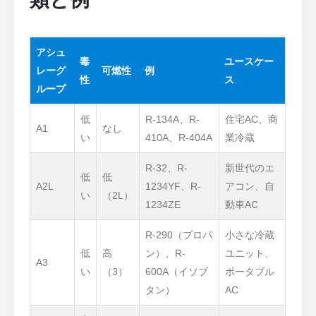
アシュ
毒
ユースケー
レーグ
可燃性
例
性
ス
ループ
低
R-134A、R-
住宅AC、商
A1
なし
い
410A、R-404A
業冷蔵
R-32、R-
新世代のエ
低
低
A2L
1234YF、R-
アコン、自
い
（2L）
1234ZE
動車AC
R-290（プロパ
小さな冷蔵
低
高
ン）、R-
ユニット、
A3
い
（3）
600A（イソブ
ポータブル
タン）
AC