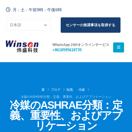
月 - 土 - 午前9時 - 午後6時
センサーの推奨事項を取得する
WhatsApp 24Hオンラインサービス
+8618595618735
家
ブログ
知識
、
冷媒
冷媒のASHRAE分類：定義、重要性、およびアプリケーション
冷媒のASHRAE分類：定
義、重要性、およびアプ
リケーション