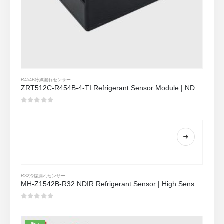
R454B冷媒漏れセンサー
ZRT512C-R454B-4-TI Refrigerant Sensor Module | NDIR Technology for HVAC & Industrial Safety Monitoring
0
5つのうち
R32冷媒漏れセンサー
MH-Z1542B-R32 NDIR Refrigerant Sensor | High Sensitivity | Long Lifespan | HVAC & Industrial Safety
0
5つのうち