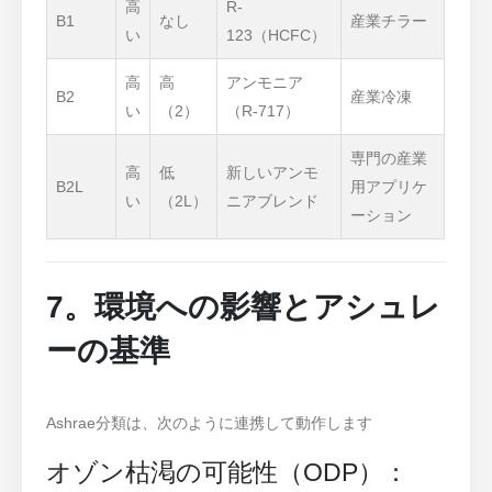
高
R-
B1
なし
産業チラー
い
123（HCFC）
高
高
アンモニア
B2
産業冷凍
い
（2）
（R-717）
専門の産業
高
低
新しいアンモ
B2L
用アプリケ
い
（2L）
ニアブレンド
ーション
7。環境への影響とアシュレ
ーの基準
Ashrae分類は、次のように連携して動作します
オゾン枯渇の可能性（ODP）：