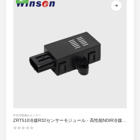
熱い
R32冷媒漏れセンサー
ZRT510冷媒R32センサーモジュール - 高性能NDIR冷媒センサー
0
5つのうち