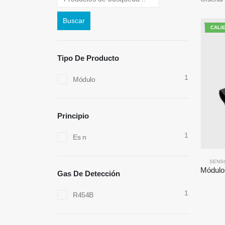
Buscar
CALI
Tipo De Producto
1
Módulo
Principio
1
Es n
SENS
Gas De Detección
1
R454B