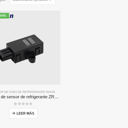
ENTE
OR DE FUGA DE REFRIGERANTE R454B
Módulo de sensor de refrigerante ZRT510 R454B-Sensor de refrigerante NDIR de alto rendimiento
0
de 5
LEER MÁS