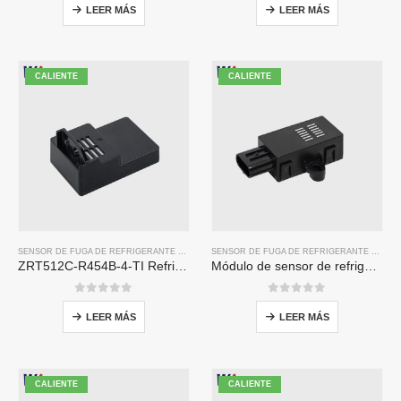
LEER MÁS
LEER MÁS
CALIENTE
CALIENTE
SENSOR DE FUGA DE REFRIGERANTE R454B
SENSOR DE FUGA DE REFRIGERANTE R454B
ZRT512C-R454B-4-TI Refrigerant Sensor Module | NDIR Technology for HVAC & Industrial Safety Monitoring
Módulo de sensor de refrigerante ZRT510 R454B-Sensor de refrigerante NDIR de alto rendimiento
0
de 5
0
de 5
LEER MÁS
LEER MÁS
CALIENTE
CALIENTE