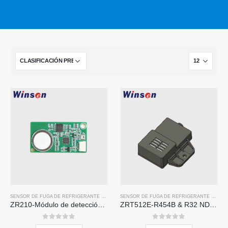
SENSOR DE FUGA DE REFRIGERANTE R32
,
SENSOR DE FUGA DE REFRIGERANTE R454B
SENSOR DE FUGA DE REFRIGERANTE R454B
ZR210-Módulo de detección de refrigerante
ZRT512E-R454B & R32 NDIR Refrigerant Detection Module, RS485 HVAC Sensor, UL/IEC Certified
0
de 5
0
de 5