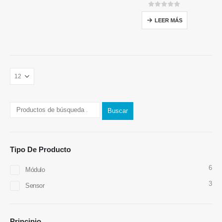
0
de 5
LEER MÁS
Buscar
Tipo De Producto
Contáctenos
6
Módulo
DIRECCIÓN
: No.299 Jinsuo Road, zona nacional de alta tecnología,
3
Sensor
Zhengzhou
Tel
:
0086-371-67169097
Principio