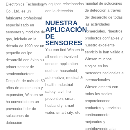
mundial de soluciones
y equipos relacionados
Electronics Technology
de detección a través
con la detección
Co., Ltd. es un
del desarrollo de todas
fabricante profesional
NUESTRA
las actividades
especializado en
APLICACIÓN
comerciales. Nuestros
sensores y módulos de
DE
productos confiables y
gas, iniciado en la
SENSORES
nuestro excelente
década de 1990 por un
You can find Winsen in
servicio le han valido a
pequeño equipo
all sectors involved
Winsen muchos
desarrolló con éxito su
sensors application
elogios en los
primer sensor de
such as household,
mercados nacionales e
semiconductores.
automotive, medical &
internacionales.
Después de más de 30
health, industrial
Winsen crecerá con
años de crecimiento y
safety, civil fire
todos los socios
expansión, Winsen se
prevention, smart
proporcionando
ha convertido en un
husbandry, smart
productos y servicios
proveedor líder de
water, smart city, etc.
continuamente
soluciones de
mejorados y
detección
contribuyendo a la