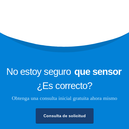
Monitoreo de seguridad de
refrigerante para almacenamiento en
frío
Monitoreo de gas de refrigeración
industrial
Ver más
Síganos
No estoy seguro
que sensor
¿Es correcto?
Obtenga una consulta inicial gratuita ahora mismo
Consulta de solicitud
Winsen. © 2026. Todos los derechos reservados
política de privacidad