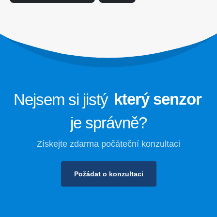
Monitorování bezpečnosti chladiva
pro skladování chladu
Sledování průmyslového chladicího
plynu
Zobrazit více
Sledujte nás
Nejsem si jistý
který senzor
je správně?
Získejte zdarma počáteční konzultaci
Požádat o konzultaci
Winsen. © 2026. Všechna práva vyhrazena
Zásady ochrany osobních údajů