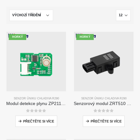
HORKÝ
HORKÝ
SENZOR ÚNIKU CHLADIVA R290
SENZOR ÚNIKU CHLADIVA R290
Modul detekce plynu ZP211-Senzor s vysokou citlivostí pro detekci úniku chladiva
Senzorový modul ZRT510 Chlidiva R290-vysoce výkonný senzor chladiva NDIR
0
z 5
0
z 5
PŘEČTĚTE SI VÍCE
PŘEČTĚTE SI VÍCE