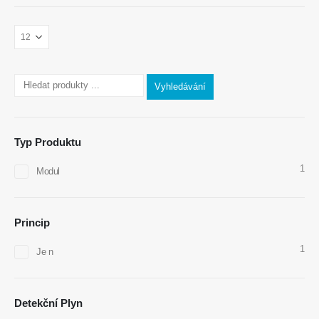
Kontaktujte nás
Adresa
: Č. 299 Jinsuo Road, National High-Tech Zone, Zhengzhou
Tel
:
0086-371-67169097
Vyhledávání
E-mail
:
cece@winsensor.com
Whatsapp
: +
8618595618735
Typ Produktu
WeChat
: 18569903598
1
Modul
Princip
1
Je n
WeChat
Whatsapp
Horké produkty
Detekční Plyn
Senzor R290