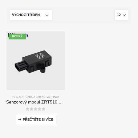
HORKÝ
SENZOR ÚNIKU CHLADIVA R454B
Senzorový modul ZRT510 Chladiva R454B-vysoce výkonný senzor chladiva NDIR
0
z 5
PŘEČTĚTE SI VÍCE