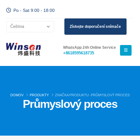
Po - Sat 9:00 - 18:00
Získejte doporučení snímače
WhatsApp 24h Online Service
+8618595618735
DOMOV
PRODUKTY
ZNAČKA PRODUKTU -
PRŮMYSLOVÝ PROCES
Průmyslový proces