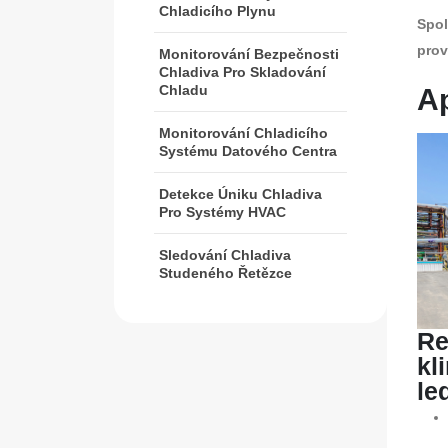
Chladicího Plynu
Spol
prov
Monitorování Bezpečnosti
Chladiva Pro Skladování
Chladu
Ap
Monitorování Chladicího
Systému Datového Centra
Detekce Úniku Chladiva
Pro Systémy HVAC
Sledování Chladiva
Studeného Řetězce
Re
kl
le