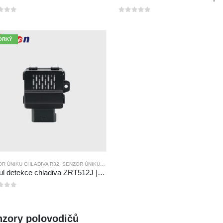
5
0
z 5
ORKÝ
R ÚNIKU CHLADIVA R32
,
SENZOR ÚNIKU CHLADIVA R290
,
SENZOR ÚNIKU CHLADIVA R454
Modul detekce chladiva ZRT512J | Senzor plynu NDIR pro R32, R454B, R290 | Komunikace RS485
5
nzory polovodičů