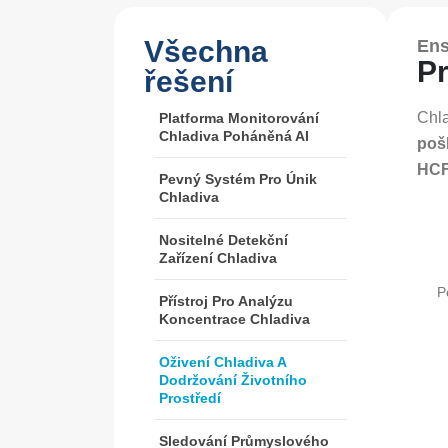
Všechna
Ens
Pr
řešení
Chla
Platforma Monitorování
Chladiva Poháněná AI
poš
HCF
Pevný Systém Pro Únik
Chladiva
Nositelné Detekční
Zařízení Chladiva
P
Přístroj Pro Analýzu
Koncentrace Chladiva
Oživení Chladiva A
Dodržování Životního
Prostředí
Sledování Průmyslového