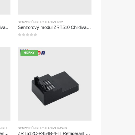
SENZOR ÚNIKU CHLADIVA R32
Senzorový modul ZRT510 Chlidiva R290-vysoce výkonný senzor chladiva NDIR
Senzorový modul ZRT510 Chlidiva R32-vysoce výkonný senzor chladiva NDIR
0
z 5
HORKÝ
B
IVA R290
SENZOR ÚNIKU CHLADIVA R454B
,
SENZOR ÚNIKU CHLADIVA R454B
ZRT512C-B Detekční modul | Senzor plynu NDIR s nízkým napětím pro R32, R454B, R290
ZRT512C-R454B-4-TI Refrigerant Sensor Module | NDIR Technology for HVAC & Industrial Safety Monitoring