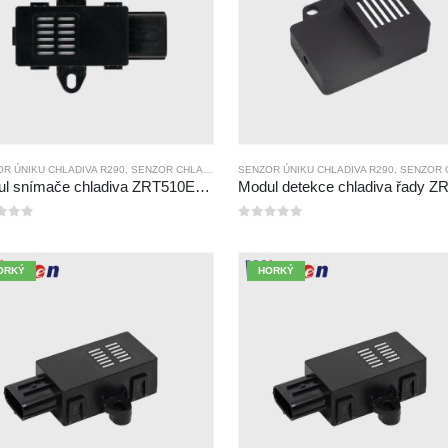
R ÚNIKU CHLADIVA R290
,
SENZOR CHLADIVOVÉHO PLYNU
SENZOR ÚNIKU CHLADIVA R290
,
SENZOR CHLADIVOV
Modul snímače chladiva ZRT510E-R290
Modul detekce chladiva řady Z
5
0
z 5
ORKÝ
HORKÝ