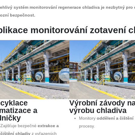
ehlivý systém monitorování regenerace chladiva je nezbytný pro
ozní bezpečnost.
likace monitorování zotavení c
cyklace
Výrobní závody n
imatizace a
výrobu chladiva
dničky
Monitory
oddělení a čištění
Zajišťuje bezpečné
extrakce a
procesy.
čištění chladiv
z vyřazených