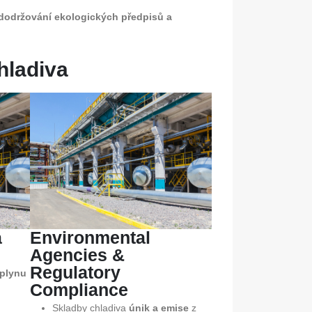
 dodržování ekologických předpisů a
hladiva
a
Environmental
Agencies &
Regulatory
 plynu
Compliance
Skladby chladiva
únik a emise
z