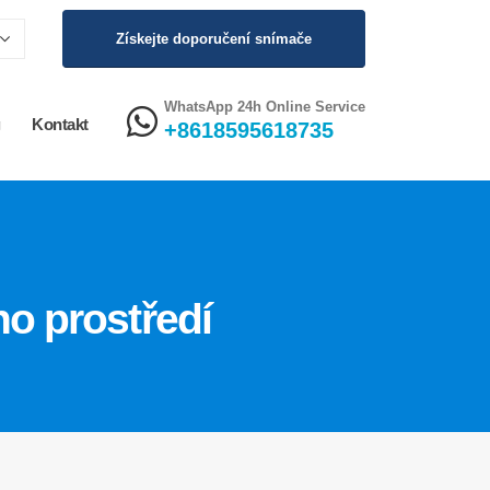
Získejte doporučení snímače
WhatsApp 24h Online Service
g
Kontakt
+8618595618735
ho prostředí