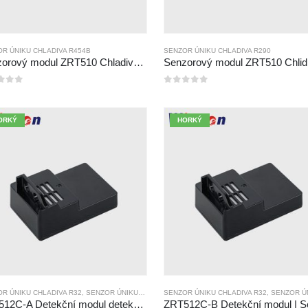
R ÚNIKU CHLADIVA R454B
SENZOR ÚNIKU CHLADIVA R290
Senzorový modul ZRT510 Chladiva R454B-vysoce výkonný senzor chladiva NDIR
5
0
z 5
ORKÝ
HORKÝ
R ÚNIKU CHLADIVA R32
,
SENZOR ÚNIKU CHLADIVA R290
SENZOR ÚNIKU CHLADIVA R32
,
SENZOR ÚNIKU CHLADIVA R454
,
SENZOR ÚNIKU CHLAD
ZRT512C-A Detekční modul detekce chladiva | Senzor plynu NDIR pro R32, R454B, R290 | Široký napěťový zdroj