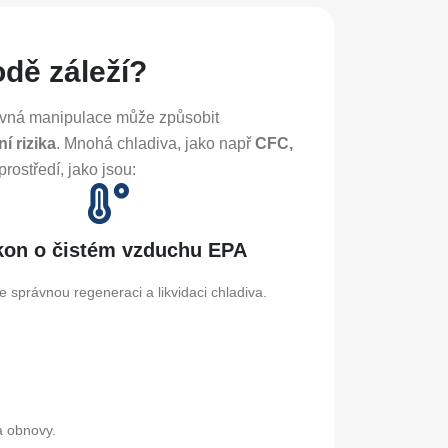
odě záleží?
právná manipulace může způsobit
í rizika
. Mnohá ​​chladiva, jako např
CFC,
rostředí, jako jsou:
kon o čistém vzduchu EPA
e správnou regeneraci a likvidaci chladiva.
a obnovy.