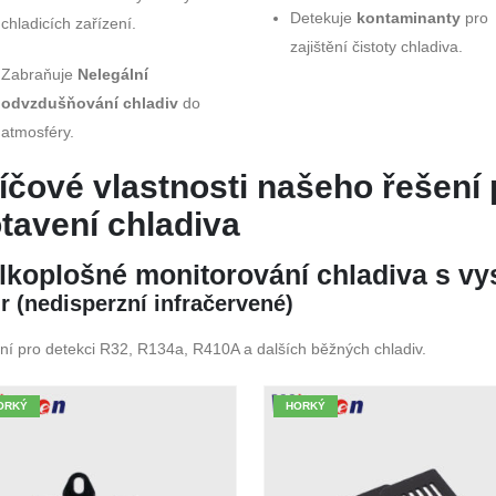
Detekuje
kontaminanty
pro
chladicích zařízení.
zajištění čistoty chladiva.
Zabraňuje
Nelegální
odvzdušňování chladiv
do
atmosféry.
íčové vlastnosti našeho řešení
tavení chladiva
lkoplošné monitorování chladiva s vy
r (nedisperzní infračervené)
lní pro detekci R32, R134a, R410A a dalších běžných chladiv.
ORKÝ
HORKÝ