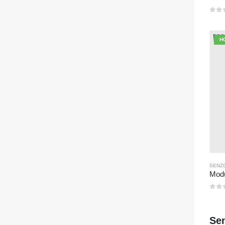
0
z 
H
SENZO
0
z 
Se