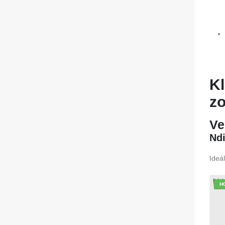
Kl
zo
Ve
Ndi
Ideá
H