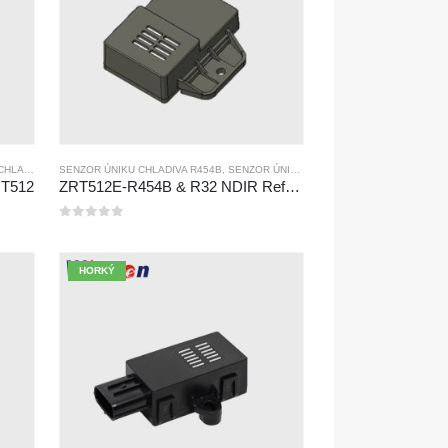
ÉHO PLYNU
SENZOR ÚNIKU CHLADIVA R454B
,
SENZOR ÚNIKU CHLADIVA R32
RT512
ZRT512E-R454B & R32 NDIR Refrigerant Detection Module, RS485 HVAC Sensor, UL/IEC Certified
0
z 5
HORKÝ