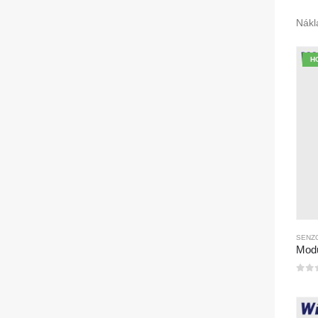
Nákl
H
SENZO
0
z 