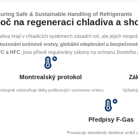
uring Safe & Sustainable Handling of Refrigerants
oč na regeneraci chladiva a sh
diva hrají v chladicích systémech zásadní roli, ale jejich nes
kozování ozónové vrstvy, globální oteplování a bezpečnostn
C a HFC
, jsou přísně regulovány zákony na ochranu životního p
Montrealský protokol
Zá
ostupně odstraňuje látky poškozující ozonovou vrstvu.
Vyžaduj
Předpisy F-Gas
Prosazuje standardy detekce úniků 