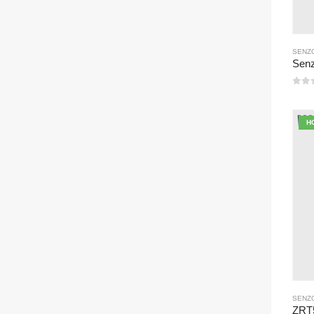
SENZO
0
z 
H
SENZO