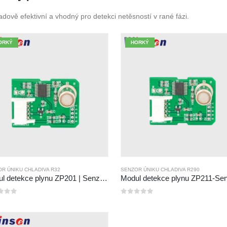
adově efektivní a vhodný pro detekci netěsností v rané fázi.
ORKÝ
HORKÝ
R ÚNIKU CHLADIVA R32
SENZOR ÚNIKU CHLADIVA R290
Modul detekce plynu ZP201 | Senzor úniku R32 s vysokou citlivostí
5
0
z 5