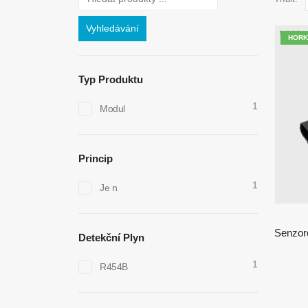
Vyhledávání
HORK
Typ Produktu
1
Modul
Princip
1
Je n
Detekční Plyn
1
R454B