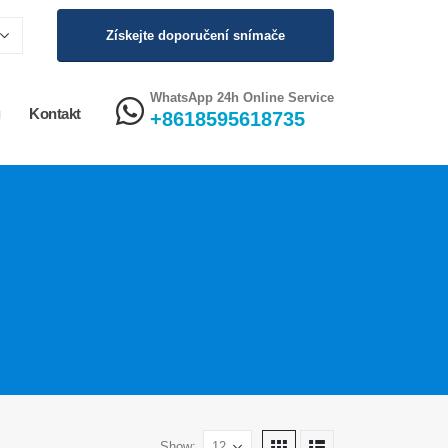
Získejte doporučení snímače
WhatsApp 24h Online Service
g
Kontakt
+8618595618735
Show: