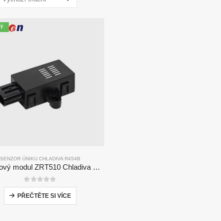
Ý
SENZOR ÚNIKU CHLADIVA R454B
Senzorový modul ZRT510 Chladiva R454B-vysoce výkonný senzor chladiva NDIR
0
z 5
PŘEČTĚTE SI VÍCE