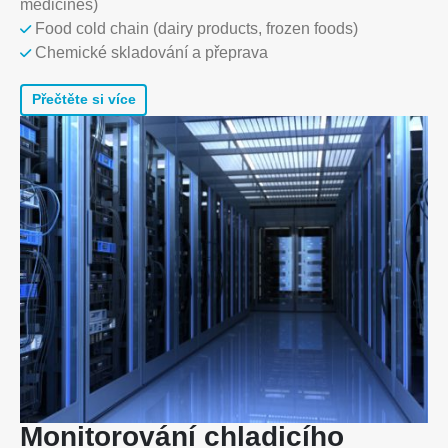
medicines)
Food cold chain (dairy products, frozen foods)
Chemické skladování a přeprava
Přečtěte si více
Monitorování chladicího