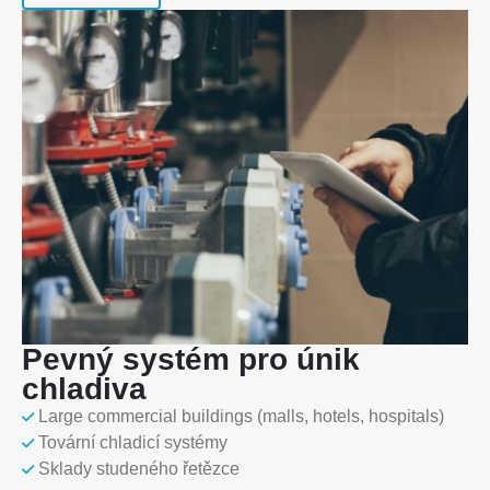
Kontaktujte nás
Adresa
: Č. 299 Jinsuo Road, National High-Tech Zone, Zhengzhou
Pevný systém pro únik
Tel
:
0086-371-67169097
chladiva
E-mail
:
cece@winsensor.com
Large commercial buildings (malls, hotels, hospitals)
Whatsapp
: +
8618595618735
Tovární chladicí systémy
Sklady studeného řetězce
WeChat
: 18569903598