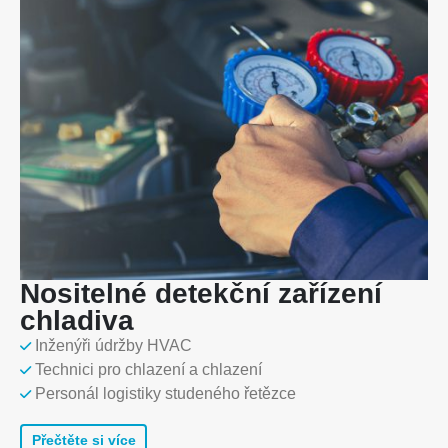
Nositelné detekční zařízení
chladiva
Inženýři údržby HVAC
Technici pro chlazení a chlazení
Personál logistiky studeného řetězce
Přečtěte si více