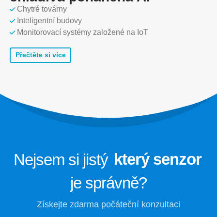
Sledování chladiva studeného
Chytré továrny
řetězce
Inteligentní budovy
Monitorovací systémy založené na IoT
Monitorování chladicího systému
datového centra
Přečtěte si více
Monitorování bezpečnosti chladiva
pro skladování chladu
Sledování průmyslového chladicího
plynu
Zobrazit více
Sledujte nás
Nejsem si jistý
který senzor
je správně?
Získejte zdarma počáteční konzultaci