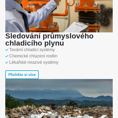
Sledování průmyslového
chladicího plynu
Tovární chladicí systémy
Chemické chlazení rostlin
Lékařské mrazivé systémy
Přečtěte si více