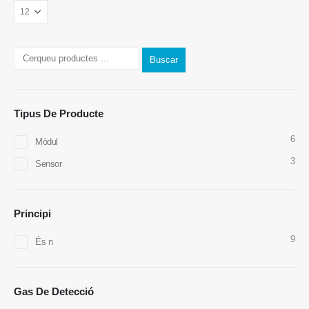
Buscar
Tipus De Producte
Poseu -vos en contacte amb nosaltres
6
Mòdul
Adreça
: Núm. 299 Jinsuo Road, Zona Nacional de Tecnologia, Zhengzhou
3
Sensor
Tel
:
0086-371-67169097
Correu electrònic
:
cece@winsensor.com
Principi
Whatsapp
: +
8618595618735
9
És n
Wechat
: 18569903598
Gas De Detecció