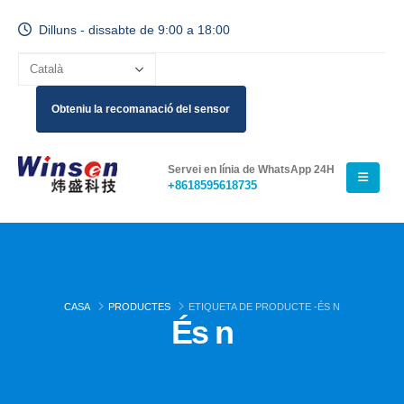
Dilluns - dissabte de 9:00 a 18:00
Obteniu la recomanació del sensor
Servei en línia de WhatsApp 24H
+8618595618735
CASA
PRODUCTES
ETIQUETA DE PRODUCTE -
ÉS N
És n