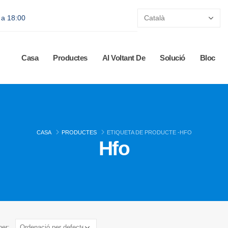
0 a 18:00
Casa
Productes
Al Voltant De
Solució
Bloc
CASA
PRODUCTES
ETIQUETA DE PRODUCTE -
HFO
Hfo
per: