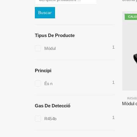
Buscar
CALE
Tipus De Producte
1
Mòdul
Principi
1
És n
R454B
Gas De Detecció
1
R454b