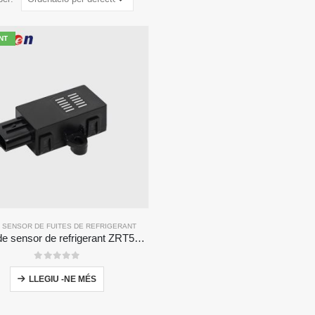
NT
 SENSOR DE FUITES DE REFRIGERANT
Mòdul de sensor de refrigerant ZRT510 R454B-Sensor de refrigerant NDIR d'alt rendiment
0
de 5
LLEGIU -NE MÉS