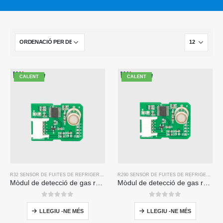
CALENT
CALENT
R32 SENSOR DE FUITES DE REFRIGERANT
R290 SENSOR DE FUITES DE REFRIGERANT
Mòdul de detecció de gas refrigerant ZP201 | Sensor de filtració R32 d’alta sensibilitat
Mòdul de detecció de gas refrigerant ZP211-Sensor d’alta sensibilitat per a la detecció de fuites de refrigerant
0
de 5
0
de 5
LLEGIU -NE MÉS
LLEGIU -NE MÉS