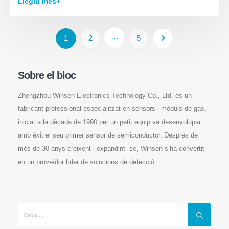
Llegiu més+
…
1
2
5
Sobre el bloc
Zhengzhou Winsen Electronics Technology Co., Ltd. és un
fabricant professional especialitzat en sensors i mòduls de gas,
iniciat a la dècada de 1990 per un petit equip va desenvolupar
amb èxit el seu primer sensor de semiconductor. Després de
més de 30 anys creixent i expandint -se, Winsen s’ha convertit
en un proveïdor líder de solucions de detecció
Poseu -vos en contacte amb nosaltres