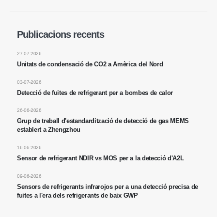
Adreça
: Núm. 299 Jinsuo Road, Zona Nacional de Tecnologia, Zhengzhou
Tel
:
0086-371-67169097
Publicacions recents
Correu electrònic
:
cece@winsensor.com
27-07-2026
Unitats de condensació de CO2 a Amèrica del Nord
Whatsapp
: +
8618595618735
Wechat
: 18569903598
03-07-2026
Detecció de fuites de refrigerant per a bombes de calor
26-06-2026
Grup de treball d'estandardització de detecció de gas MEMS
establert a Zhengzhou
16-06-2026
Sensor de refrigerant NDIR vs MOS per a la detecció d'A2L
Wechat
Whatsapp
Productes calents
09-06-2026
Sensors de refrigerants infrarojos per a una detecció precisa de
R290 Sensor
fuites a l'era dels refrigerants de baix GWP
Sensor R454B