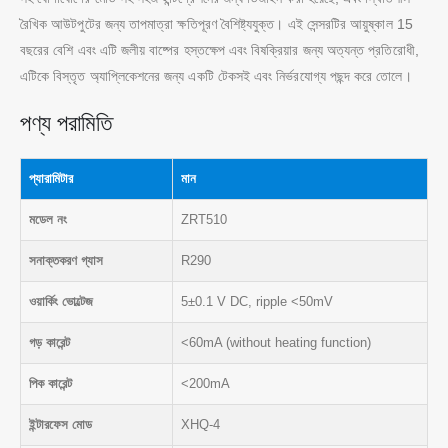
রৈখিক আউটপুটের জন্য তাপমাত্রা ক্ষতিপূরণ বৈশিষ্ট্যযুক্ত। এই সেন্সরটির আয়ুষ্কাল 15
বছরের বেশি এবং এটি জলীয় বাষ্পের হস্তক্ষেপ এবং বিষক্রিয়ার জন্য অত্যন্ত প্রতিরোধী,
এটিকে বিস্তৃত অ্যাপ্লিকেশনের জন্য একটি টেকসই এবং নির্ভরযোগ্য পছন্দ করে তোলে।
পণ্য পরামিতি
প্যারামিটার
মান
মডেল নং
ZRT510
সনাক্তকরণ গ্যাস
R290
ওয়ার্কিং ভোল্টেজ
5±0.1 V DC, ripple <50mV
গড় কারেন্ট
<60mA (without heating function)
পিক কারেন্ট
<200mA
ইন্টারফেস মোড
XHQ-4