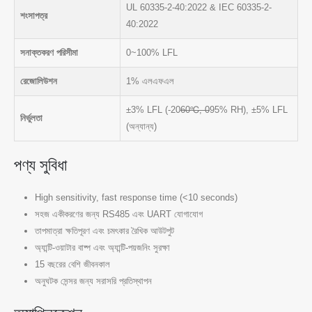
UL 60335-2-40:2022 & IEC 60335-2-
শংসাপত্র
40:2022
সনাক্তকরণ পরিসীমা
0~100% LFL
রেজোলিউশন
1% এলএফএল
±3% LFL (-20
60℃, 0
95% RH), ±5% LFL
নির্ভুলতা
(অন্যান্য)
পণ্য সুবিধা
High sensitivity, fast response time (<10 seconds)
সহজ একীকরণের জন্য RS485 এবং UART যোগাযোগ
তাপমাত্রা ক্ষতিপূরণ এবং চমৎকার রৈখিক আউটপুট
অ্যান্টি-ওয়াটার বাষ্প এবং অ্যান্টি-পয়জনিং সুরক্ষা
15 বছরের বেশি জীবনকাল
অনুঘটক সেন্সর জন্য সরাসরি প্রতিস্থাপন