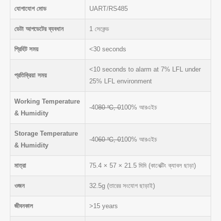
যোগাযোগ মোড
UART/RS485
ডেটা আপডেটের ব্যবধান
1 সেকেন্ড
প্রিহিট সময়
<30 seconds
<10 seconds to alarm at 7% LFL under
প্রতিক্রিয়া সময়
25% LFL environment
Working Temperature
-40
80 ℃, 0
100% আরএইচ
& Humidity
Storage Temperature
-40
60 ℃, 0
100% আরএইচ
& Humidity
মাত্রা
75.4 × 57 × 21.5 মিমি (কানেক্টিং ক্যাবল ছাড়া)
ওজন
32.5g (তারের সংযোগ ছাড়াই)
জীবনকাল
>15 years