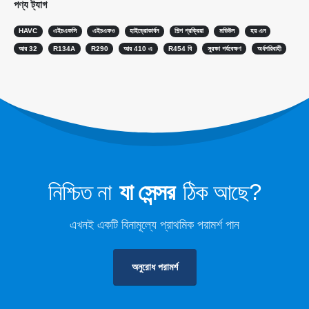
পণ্য ট্যাগ
কোল্ড চেইন রেফ্রিজারেন্ট পর্যবেক্ষণ
HAVC
এইচএফসি
এইচএফও
হাইড্রোকার্বন
শিল্প প্রক্রিয়া
মডিউল
হয় এন
ডেটা সেন্টার কুলিং সিস্টেম মনিটরিং
আর 32
R134A
R290
আর 410 এ
R454 বি
সুরক্ষা পর্যবেক্ষণ
অর্ধপরিবাহী
কোল্ড স্টোরেজের জন্য রেফ্রিজারেন্ট সুরক্ষা পর্যবেক্ষণ
শিল্প রেফ্রিজারেশন গ্যাস পর্যবেক্ষণ
আরও দেখুন
আমাদের অনুসরণ করুন
নিশ্চিত না
যা সেন্সর
ঠিক আছে?
এখনই একটি বিনামূল্যে প্রাথমিক পরামর্শ পান
অনুরোধ পরামর্শ
উইনসেন। © 2026. সর্বস্বত্ব সংরক্ষিত
গোপনীয়তা নীতি