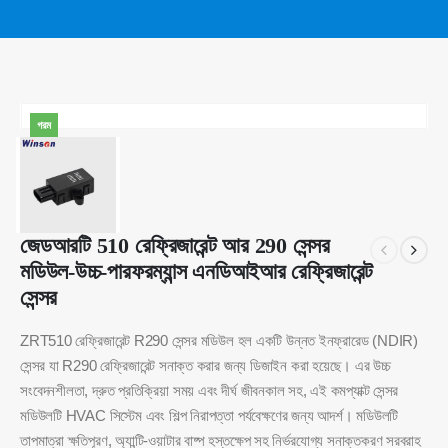
গরম
জেডআরটি 510 রেফ্রিজারেন্ট আর 290 সেন্সর
মডিউল-উচ্চ-পারফরম্যান্স এনডিআইআর রেফ্রিজারেন্ট
সেন্সর
ZRT510 রেফ্রিজারেন্ট R290 সেন্সর মডিউল হল একটি উন্নত ইনফ্রারেড (NDIR)
সেন্সর যা R290 রেফ্রিজারেন্ট সনাক্ত করার জন্য ডিজাইন করা হয়েছে। এর উচ্চ
সংবেদনশীলতা, দ্রুত প্রতিক্রিয়া সময় এবং দীর্ঘ জীবনকাল সহ, এই কমপ্যাক্ট সেন্সর
মডিউলটি HVAC সিস্টেম এবং শিল্প নিরাপত্তা পর্যবেক্ষণের জন্য আদর্শ। মডিউলটি
তাপমাত্রা ক্ষতিপূরণ, অ্যান্টি-ওয়াটার বাষ্প হস্তক্ষেপ সহ নির্ভরযোগ্য সনাক্তকরণ সরবরাহ