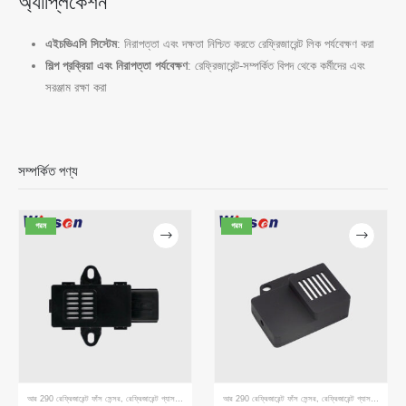
অ্যাপ্লিকেশন
এইচভিএসি সিস্টেম
: নিরাপত্তা এবং দক্ষতা নিশ্চিত করতে রেফ্রিজারেন্ট লিক পর্যবেক্ষণ করা
শিল্প প্রক্রিয়া এবং নিরাপত্তা পর্যবেক্ষণ
: রেফ্রিজারেন্ট-সম্পর্কিত বিপদ থেকে কর্মীদের এবং
সরঞ্জাম রক্ষা করা
সম্পর্কিত পণ্য
গরম
গরম
আমাদের সাথে যোগাযোগ করুন
ঠিকানা
: নং 299 জিনসুও রোড, জাতীয় উচ্চ-প্রযুক্তি অঞ্চল, ঝেংজহু
টেলি
::
0086-371-67169097
ইমেল
::
cece@winsensor.com
হোয়াটসঅ্যাপ
: +
8618595618735
ওয়েচ্যাট
: 18569903598
আর 290 রেফ্রিজারেন্ট ফাঁস সেন্সর
,
রেফ্রিজারেন্ট গ্যাস সেন্সর
আর 290 রেফ্রিজারেন্ট ফাঁস সেন্সর
,
রেফ্রিজারেন্ট গ্যাস সেন্সর