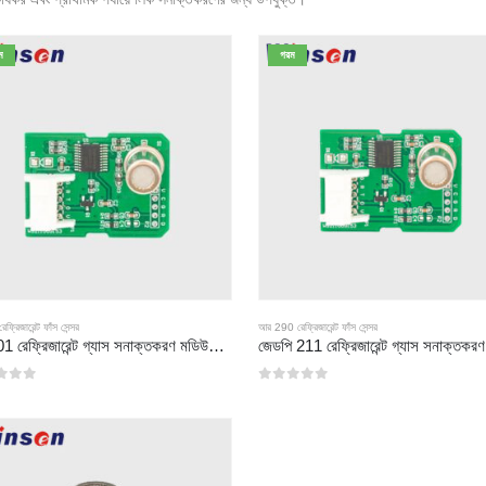
ম
গরম
্রিজারেন্ট ফাঁস সেন্সর
আর 290 রেফ্রিজারেন্ট ফাঁস সেন্সর
ZP201 রেফ্রিজারেন্ট গ্যাস সনাক্তকরণ মডিউল | উচ্চ সংবেদনশীলতা আর 32 ফাঁস সেন্সর
 মধ্যে
0
5 এর মধ্যে