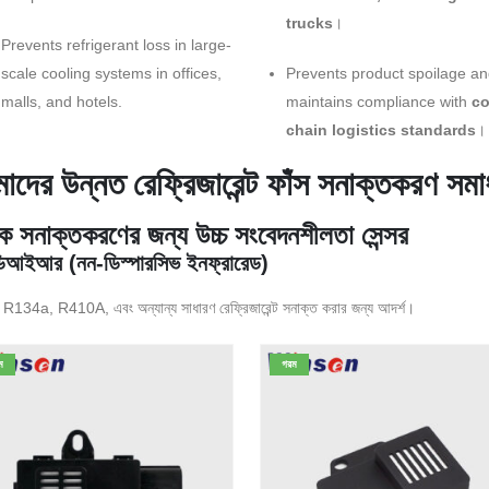
trucks
।
Prevents refrigerant loss in large-
scale cooling systems in offices,
Prevents product spoilage a
malls, and hotels.
maintains compliance with
co
chain logistics standards
।
াদের উন্নত রেফ্রিজারেন্ট ফাঁস সনাক্তকরণ সমা
ক সনাক্তকরণের জন্য উচ্চ সংবেদনশীলতা সেন্সর
িআইআর (নন-ডিস্পারসিভ ইনফ্রারেড)
R134a, R410A, এবং অন্যান্য সাধারণ রেফ্রিজারেন্ট সনাক্ত করার জন্য আদর্শ।
ম
গরম