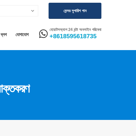
সেন্সর সুপারিশ পান
হোয়াটসঅ্যাপ 24 ঘন্টা অনলাইন পরিষেবা
ব্লগ
যোগাযোগ
+8618595618735
নাক্তকরণ