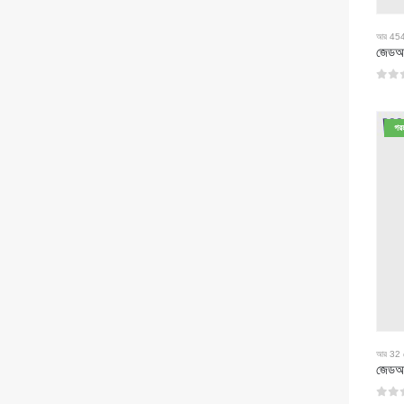
আর 454 বি
0
5 এর
গর
আর 32 রেফ