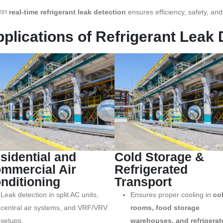
ায়ন
real-time refrigerant leak detection
ensures efficiency, safety, an
plications of Refrigerant Leak 
sidential and
Cold Storage &
mmercial Air
Refrigerated
nditioning
Transport
Leak detection in split AC units,
Ensures proper cooling in
co
central air systems, and VRF/VRV
rooms, food storage
setups.
warehouses, and refrigerat