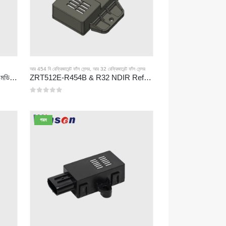
আর 454 বি রেফ্রিজারেন্ট ফাঁস সেন্সর
,
আর 32 রেফ্রিজারেন্ট ফাঁস সেন্সর
ZRT512 সিরিজ রেফ্রিজারেন্ট সনাক্তকরণ মডিউল
ZRT512E-R454B & R32 NDIR Refrigerant Detection Module, RS485 HVAC Sensor, UL/IEC Certified
0
5 এর মধ্যে
গরম