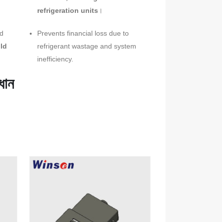
refrigeration units
।
nd
Prevents financial loss due to
ld
refrigerant wastage and system
inefficiency.
ধান