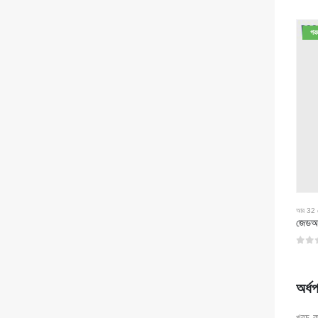
0
5 এর
গর
আর 32 রেফ
0
5 এর
অর্ধপ
খরচ-কা