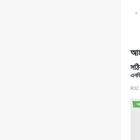
আম
সঠি
এনড
R32, 
গর