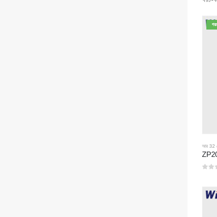
গর
আর 32 রেফ
0
5 এর