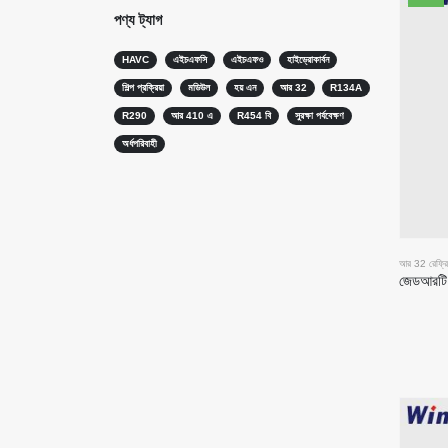
পণ্য ট্যাগ
HAVC
এইচএফসি
এইচএফও
হাইড্রোকার্বন
শিল্প প্রক্রিয়া
মডিউল
হয় এন
আর 32
R134A
R290
আর 410 এ
R454 বি
সুরক্ষা পর্যবেক্ষণ
অর্ধপরিবাহী
আর 32 রেফ্রিজা