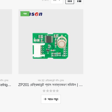
গরম
াঁস সেন্সর
আর 32 রেফ্রিজারেন্ট ফাঁস সেন্সর
ZRT512E-R454B & R32 NDIR Refrigerant Detection Module, RS485 HVAC Sensor, UL/IEC Certified
ZP201 রেফ্রিজারেন্ট গ্যাস সনাক্তকরণ মডিউল | উচ্চ সংবেদনশীলতা আর 32 ফাঁস সেন্সর
0
5 এর মধ্যে
আরও পড়ুন