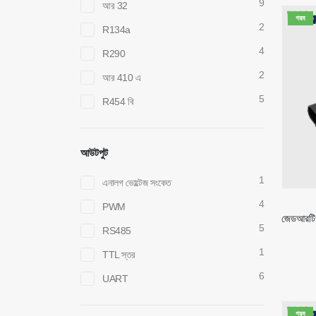
9
আর 32
গরম
2
R134a
4
R290
2
আর 410 এ
5
R454 বি
আউটপুট
1
এনালগ ভোল্টেজ সংকেত
4
PWM
5
RS485
1
TTL স্তর
6
UART
গরম