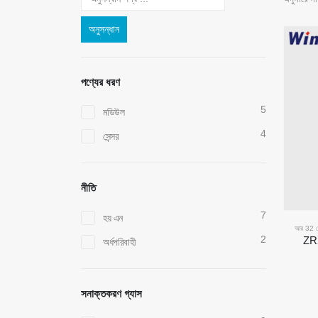
অনুসন্ধান
পণ্যের ধরণ
5
মডিউল
4
সেন্সর
নীতি
7
হয় এন
আর 32 রেফ
2
ZR2
অর্ধপরিবাহী
সনাক্তকরণ গ্যাস