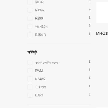
5
আর 32
2
R134a
1
R290
2
আর 410 এ
1
R454 বি
আউটপুট
1
এনালগ ভোল্টেজ সংকেত
1
PWM
1
RS485
1
TTL স্তর
3
UART
আমাদের সাথে যোগাযোগ করুন
গরম পণ্য