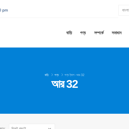
00 pm
বাড়ি
পণ্য
সম্পর্কে
সমাধান
বাড়ি
পণ্য
পণ্য ট্যাগ -
আর 32
আর 32
াজান: