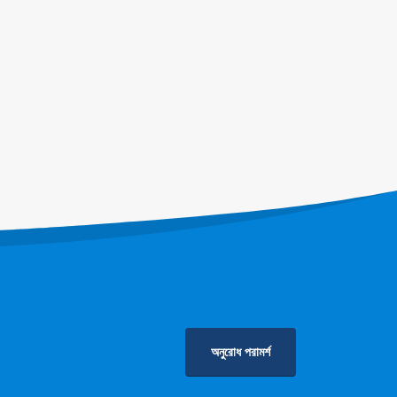
তকরণ
অনুরোধ পরামর্শ
গোপনীয়তা নীতি