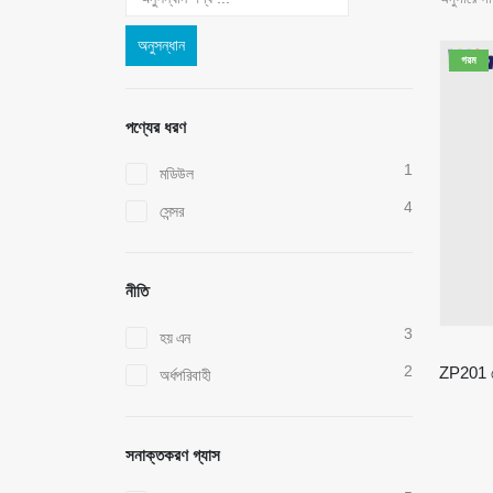
অনুসন্ধান
গরম
পণ্যের ধরণ
1
মডিউল
4
সেন্সর
নীতি
3
হয় এন
2
অর্ধপরিবাহী
সনাক্তকরণ গ্যাস