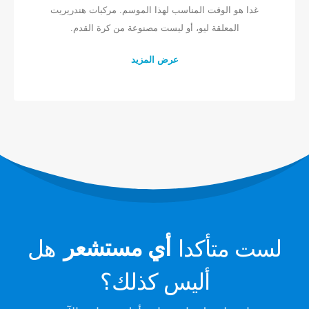
غدا هو الوقت المناسب لهذا الموسم. مركبات هندريريت
مستشعر R410
المعلقة ليو، أو ليست مصنوعة من كرة القدم.
مستشعر R454B
حلنا
عرض المزيد
الكشف عن تسرب التبريد لأنظمة HVAC
مراقبة مبرد السلسلة الباردة
مراقبة نظام تبريد مركز البيانات
مراقبة سلامة التبريد للتخزين البارد
مراقبة غاز التبريد الصناعي
عرض المزيد
تابعنا
لست متأكدا
أي مستشعر
هل
أليس كذلك؟