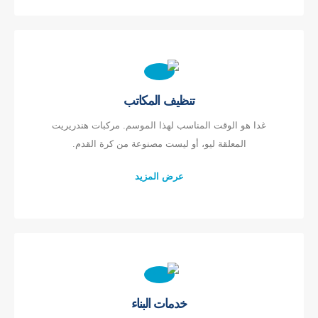
هاتف
:
0086-371-67169097
بريد إلكتروني
:
cece@winsensor.com
Whatsapp
: +
8618595618735
WeChat
: 18569903598
تنظيف المكاتب
غدا هو الوقت المناسب لهذا الموسم. مركبات هندريريت
المعلقة ليو، أو ليست مصنوعة من كرة القدم.
عرض المزيد
Whatsapp
WeChat
المنتجات الساخنة
مستشعر R290
مستشعر R454B
خدمات البناء
مستشعر R32