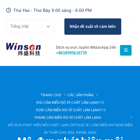
Thứ Hai - Thứ Bảy 9:00 sáng - 6:00 PM
Nhận đề xuất về cảm biến
Dịch vụ trực tuyến WhatsApp 24h
+8618595618735
TRANG CHỦ
CÁC SẢN PHẨM
R32 CẢM BIẾN RÒ RỈ CHẤT LÀM LẠNH
THÌ
R290 CẢM BIẾN RÒ RỈ CHẤT LÀM LẠNH
THÌ
R454B CẢM BIẾN RÒ RỈ CHẤT LÀM LẠNH
MÔ-ĐUN PHÁT HIỆN MÔI CHẤT LẠNH ZRT512C-B | CẢM BIẾN KHÍ NDIR ĐIỆN
ÁP THẤP CHO R32, R454B, R290