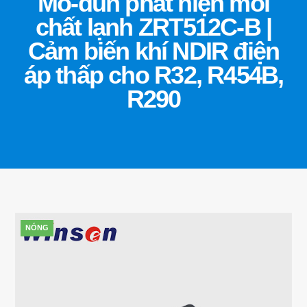
Mô-đun phát hiện môi
chất lạnh ZRT512C-B |
Cảm biến khí NDIR điện
áp thấp cho R32, R454B,
R290
NÓNG