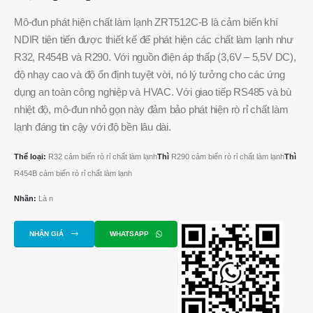
Mô-đun phát hiện chất làm lạnh ZRT512C-B là cảm biến khí
NDIR tiên tiến được thiết kế để phát hiện các chất làm lạnh như
R32, R454B và R290. Với nguồn điện áp thấp (3,6V – 5,5V DC),
độ nhạy cao và độ ổn định tuyệt vời, nó lý tưởng cho các ứng
dụng an toàn công nghiệp và HVAC. Với giao tiếp RS485 và bù
nhiệt độ, mô-đun nhỏ gọn này đảm bảo phát hiện rò rỉ chất làm
lạnh đáng tin cậy với độ bền lâu dài.
Thể loại:
R32 cảm biến rò rỉ chất làm lạnh
Thì
R290 cảm biến rò rỉ chất làm lạnh
Thì
R454B cảm biến rò rỉ chất làm lạnh
Nhãn:
Là n
NHẬN GIÁ
WHATSAPP