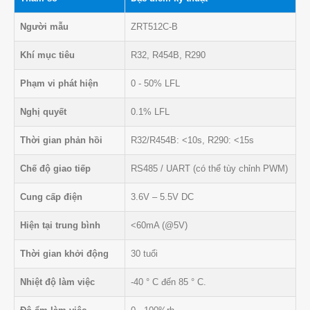
Người mẫu
ZRT512C-B
Khí mục tiêu
R32, R454B, R290
Phạm vi phát hiện
0 - 50% LFL
Nghị quyết
0.1% LFL
Thời gian phản hồi
R32/R454B: <10s, R290: <15s
Chế độ giao tiếp
RS485 / UART (có thể tùy chỉnh PWM)
Cung cấp điện
3.6V – 5.5V DC
Hiện tại trung bình
<60mA (@5V)
Thời gian khởi động
30 tuổi
Nhiệt độ làm việc
-40 ° C đến 85 ° C.