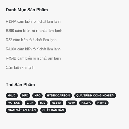
WeChat
WhatsApp
Danh Mục Sản Phẩm
Sản phẩm nóng
Cảm biến R290
R134A cảm biến rò rỉ chất làm lạnh
Cảm biến R454B
R290 cảm biến rò rỉ chất làm lạnh
R32 cảm biến rò rỉ chất làm lạnh
Cảm biến R32
R410A cảm biến rò rỉ chất làm lạnh
Cảm biến R410
R454B cảm biến rò rỉ chất làm lạnh
Cảm biến R454B
Giải pháp của chúng tôi
Cảm biến khí lạnh
Phát hiện rò rỉ chất làm lạnh cho các
hệ thống HVAC
Thẻ Sản Phẩm
Giám sát chất làm lạnh chuỗi lạnh
HAVC
HFC
HFO
HYDROCARBON
QUÁ TRÌNH CÔNG NGHIỆP
MÔ -ĐUN
LÀ N
R32
R134A
R290
R410A
R454B
Giám sát hệ thống làm mát trung tâm
dữ liệu
GIÁM SÁT AN TOÀN
CHẤT BÁN DẪN
Giám sát an toàn chất làm lạnh để
lưu trữ lạnh