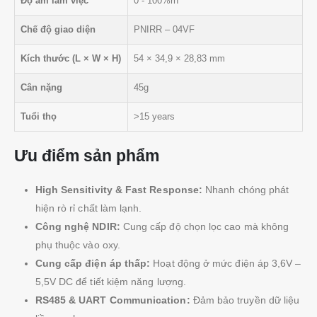
Độ ẩm làm việc
0 - 100%rh
Chế độ giao diện
PNIRR – 04VF
Kích thước (L × W × H)
54 × 34,9 × 28,83 mm
Cân nặng
45g
Tuổi thọ
>15 years
Ưu điểm sản phẩm
High Sensitivity & Fast Response:
Nhanh chóng phát
hiện rò rỉ chất làm lạnh.
Công nghệ NDIR:
Cung cấp độ chọn lọc cao mà không
phụ thuộc vào oxy.
Cung cấp điện áp thấp:
Hoạt động ở mức điện áp 3,6V –
5,5V DC để tiết kiệm năng lượng.
RS485 & UART Communication:
Đảm bảo truyền dữ liệu