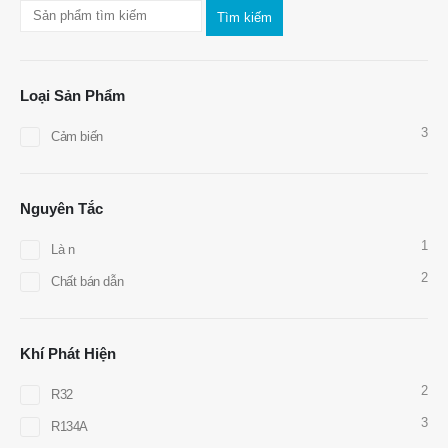
Tìm kiếm
Loại Sản Phẩm
Liên hệ với chúng tôi
3
Cảm biến
Địa chỉ
: No.299 Đường Jinsuo, Khu công nghệ cao quốc gia, Zhengzhou
Tel
:
0086-371-67169097
Nguyên Tắc
E-mail
:
cece@winsensor.com
1
Là n
WhatsApp
: +
8618595618735
2
Chất bán dẫn
WeChat
: 18569903598
Khí Phát Hiện
2
R32
3
R134A