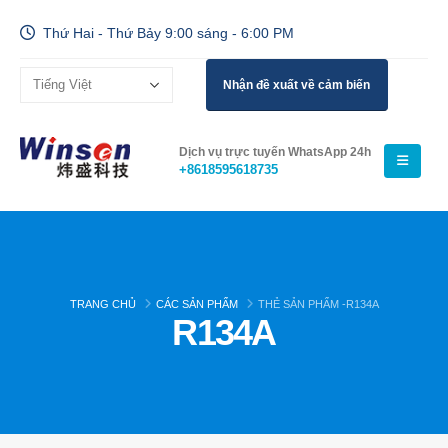
Thứ Hai - Thứ Bảy 9:00 sáng - 6:00 PM
Nhận đề xuất về cảm biến
Dịch vụ trực tuyến WhatsApp 24h
+8618595618735
TRANG CHỦ
CÁC SẢN PHẨM
THẺ SẢN PHẨM -
R134A
R134A