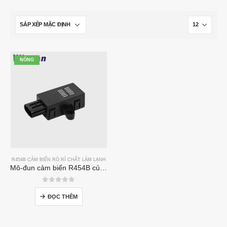
NÓNG
R454B CẢM BIẾN RÒ RỈ CHẤT LÀM LẠNH
Mô-đun cảm biến R454B của ZRT510-Cảm biến chất làm lạnh NDIR hiệu suất cao
0
trong số 5
ĐỌC THÊM