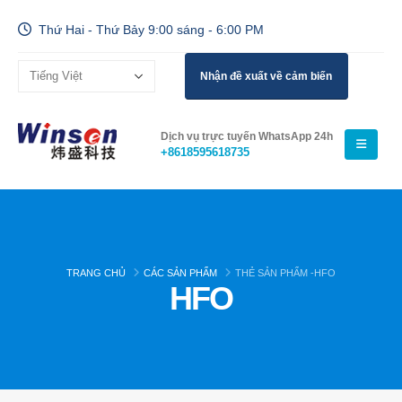
Thứ Hai - Thứ Bảy 9:00 sáng - 6:00 PM
Nhận đề xuất về cảm biến
Dịch vụ trực tuyến WhatsApp 24h
+8618595618735
TRANG CHỦ
CÁC SẢN PHẨM
THẺ SẢN PHẨM -
HFO
HFO