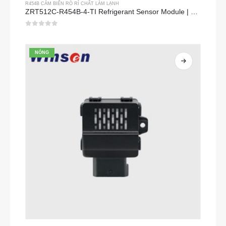
R454B CẢM BIẾN RÒ RỈ CHẤT LÀM LẠNH
ZRT512C-R454B-4-TI Refrigerant Sensor Module | NDIR Technology for HVAC & Industrial Safety Monitoring
0
trong số 5
NÓNG