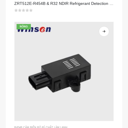
ZRT512E-R454B & R32 NDIR Refrigerant Detection Module, RS485 HVAC Sensor, UL/IEC Certified
0
trong số 5
NÓNG
R454B CẢM BIẾN RÒ RỈ CHẤT LÀM LẠNH