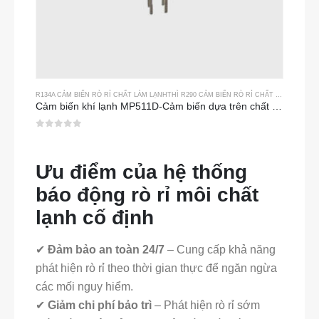
R134A CẢM BIẾN RÒ RỈ CHẤT LÀM LẠNH
THÌ
R290 CẢM BIẾN RÒ RỈ CHẤT LÀM LẠNH
TH
Cảm biến khí lạnh MP511D-Cảm biến dựa trên chất bán dẫn để phát hiện rò rỉ chất làm lạnh
0
trong số 5
Ưu điểm của hệ thống
báo động rò rỉ môi chất
lạnh cố định
✔
Đảm bảo an toàn 24/7
– Cung cấp khả năng
phát hiện rò rỉ theo thời gian thực để ngăn ngừa
các mối nguy hiểm.
✔
Giảm chi phí bảo trì
– Phát hiện rò rỉ sớm