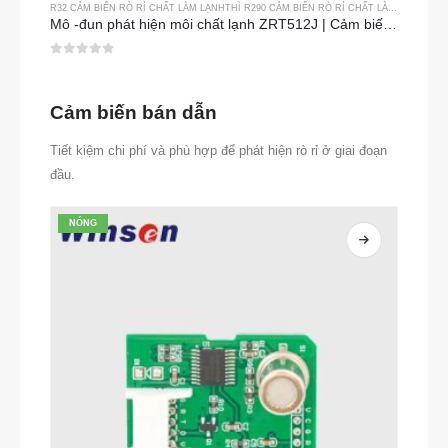
R32 CẢM BIẾN RÒ RỈ CHẤT LÀM LẠNH
THÌ
R290 CẢM BIẾN RÒ RỈ CHẤT LÀM LẠNH
THÌ
Mô -đun phát hiện môi chất lạnh ZRT512J | Cảm biến khí NDIR cho R32, R454B, R290 | Truyền thông rs485
0
trong số 5
Cảm biến bán dẫn
Tiết kiệm chi phí và phù hợp để phát hiện rò rỉ ở giai đoạn
đầu.
NÓNG