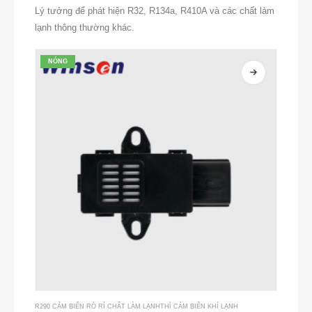
Lý tưởng để phát hiện R32, R134a, R410A và các chất làm
lạnh thông thường khác.
NÓNG
R290 CẢM BIẾN RÒ RỈ CHẤT LÀM LẠNH
THÌ
CẢM BIẾN KHÍ LẠNH