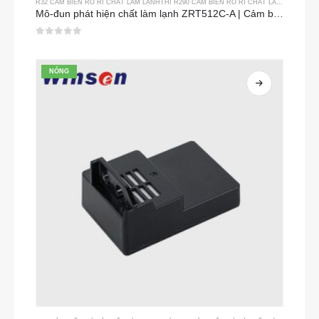
R32 CẢM BIẾN RÒ RỈ CHẤT LÀM LẠNH
THÌ
R290 CẢM BIẾN RÒ RỈ CHẤT LÀM LẠNH
THÌ
Mô-đun phát hiện chất làm lạnh ZRT512C-A | Cảm biến khí NDIR cho R32, R454B, R290 | Nguồn điện điện áp rộng
0
trong số 5
NÓNG