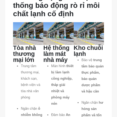
thống báo động rò rỉ môi
chất lạnh cố định
Tòa nhà
Hệ thống
Kho chuỗi
thương
làm mát
lạnh
mại lớn
nhà máy
Bảo vệ
trung
Trung tâm
Màn hình
thiết
tâm bảo quản
thương mại,
bị làm lạnh
thực phẩm,
khách sạn,
công nghiệp,
bảo quản
bệnh viện và
tháp giải
dược phẩm
tòa nhà văn
nhiệt và
và hậu cần
phòng
phòng máy
Ngăn chặn
hư
nén
Ngăn chặn
ô
hỏng sản
nhiễm không
Đảm bảo
An
phẩm và tổn