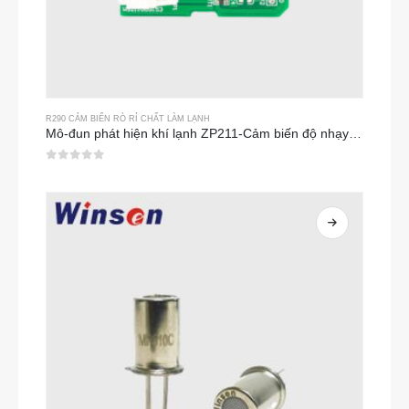
R290 CẢM BIẾN RÒ RỈ CHẤT LÀM LẠNH
Mô-đun phát hiện khí lạnh ZP211-Cảm biến độ nhạy cao để phát hiện rò rỉ chất làm lạnh
0
trong số 5