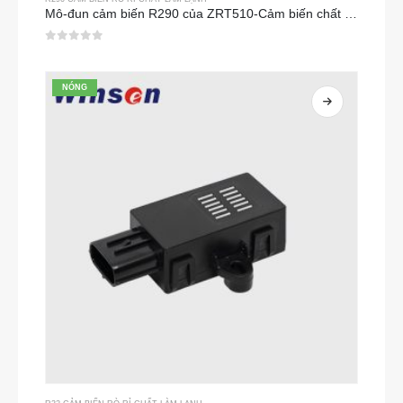
Mô-đun cảm biến R290 của ZRT510-Cảm biến chất làm lạnh NDIR hiệu suất cao
0
trong số 5
NÓNG