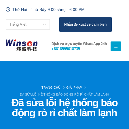
Thứ Hai - Thứ Bảy 9:00 sáng - 6:00 PM
Nhận đề xuất về cảm biến
Dịch vụ trực tuyến WhatsApp 24h
+8618595618735
TRANG CHỦ
GIẢI PHÁP
ĐÃ SỬA LỖI HỆ THỐNG BÁO ĐỘNG RÒ RỈ CHẤT LÀM LẠNH
Đã sửa lỗi hệ thống báo
động rò rỉ chất làm lạnh