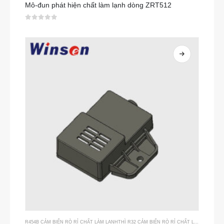
Mô-đun phát hiện chất làm lạnh dòng ZRT512
0
trong số 5
R454B CẢM BIẾN RÒ RỈ CHẤT LÀM LẠNH
THÌ
R32 CẢM BIẾN RÒ RỈ CHẤT LÀM LẠNH