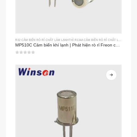
R32 CẢM BIẾN RÒ RỈ CHẤT LÀM LẠNH
THÌ
R134A CẢM BIẾN RÒ RỈ CHẤT LÀM LẠNH
THÌ
MP510C Cảm biến khí lạnh | Phát hiện rò rỉ Freon có độ nhạy cao đối với R32, R134A, R410A, R290
0
trong số 5