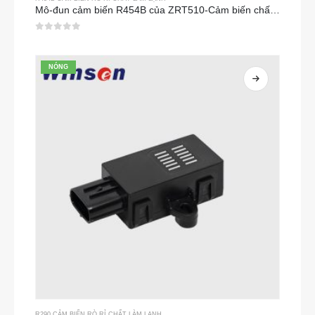
Mô-đun cảm biến R454B của ZRT510-Cảm biến chất làm lạnh NDIR hiệu suất cao
0
trong số 5
NÓNG
R290 CẢM BIẾN RÒ RỈ CHẤT LÀM LẠNH