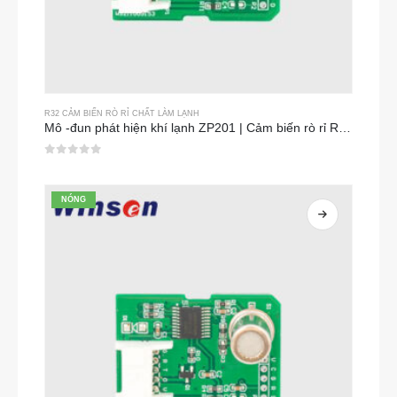
R32 CẢM BIẾN RÒ RỈ CHẤT LÀM LẠNH
Mô -đun phát hiện khí lạnh ZP201 | Cảm biến rò rỉ R32 có độ nhạy cao
0
trong số 5
NÓNG