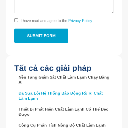
Liên hệ với chúng tôi
Địa chỉ
: No.299 Đường Jinsuo, Khu công nghệ cao quốc gia, Zhengzhou
I have read and agree to the
Privacy Policy
.
Tel
:
0086-371-67169097
E-mail
:
cece@winsensor.com
WhatsApp
: +
8618595618735
WeChat
: 18569903598
Tất cả các giải pháp
Nền Tảng Giám Sát Chất Làm Lạnh Chạy Bằng
AI
Đã Sửa Lỗi Hệ Thống Báo Động Rò Rỉ Chất
Làm Lạnh
WeChat
WhatsApp
Thiết Bị Phát Hiện Chất Làm Lạnh Có Thể Đeo
Sản phẩm nóng
Được
Cảm biến R290
Công Cụ Phân Tích Nồng Độ Chất Làm Lạnh