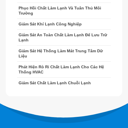
Cảm biến R454B
Phục Hồi Chất Làm Lạnh Và Tuân Thủ Môi
Trường
Cảm biến R32
Cảm biến R410
Giám Sát Khí Lạnh Công Nghiệp
Cảm biến R454B
Giám Sát An Toàn Chất Làm Lạnh Để Lưu Trữ
Giải pháp của chúng tôi
Lạnh
Phát hiện rò rỉ chất làm lạnh cho các
Giám Sát Hệ Thống Làm Mát Trung Tâm Dữ
Liệu
hệ thống HVAC
Giám sát chất làm lạnh chuỗi lạnh
Phát Hiện Rò Rỉ Chất Làm Lạnh Cho Các Hệ
Thống HVAC
Giám sát hệ thống làm mát trung tâm
Giám Sát Chất Làm Lạnh Chuỗi Lạnh
dữ liệu
Giám sát an toàn chất làm lạnh để
lưu trữ lạnh
Giám sát khí lạnh công nghiệp
Xem thêm
Theo chúng tôi