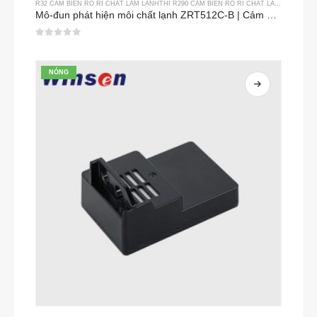
R32 CẢM BIẾN RÒ RỈ CHẤT LÀM LẠNH
THÌ
R290 CẢM BIẾN RÒ RỈ CHẤT LÀM LẠNH
THÌ
Mô-đun phát hiện môi chất lạnh ZRT512C-B | Cảm biến khí NDIR điện áp thấp cho R32, R454B, R290
0
trong số 5
NÓNG