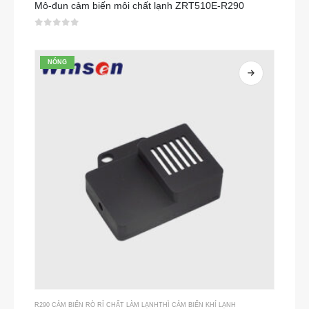
Mô-đun cảm biến môi chất lạnh ZRT510E-R290
0
trong số 5
NÓNG
R290 CẢM BIẾN RÒ RỈ CHẤT LÀM LẠNH
THÌ
CẢM BIẾN KHÍ LẠNH