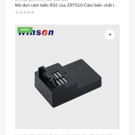
R32 CẢM BIẾN RÒ RỈ CHẤT LÀM LẠNH
Mô-đun cảm biến R32 của ZRT510-Cảm biến chất làm lạnh NDIR hiệu suất cao
0
trong số 5
NÓNG