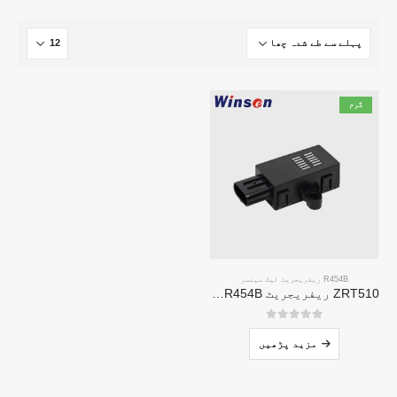
گرم
R454B ریفریجریٹ لیک سینسر
ZRT510 ریفریجریٹ R454B سینسر ماڈیول-اعلی کارکردگی NDIR ریفریجریٹ سینسر
0
5 میں سے
مزید پڑھیں