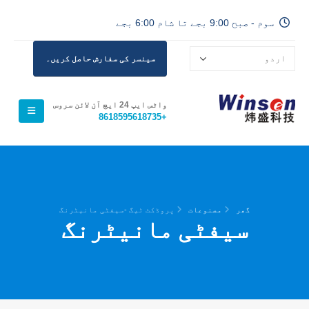
سوم - صبح 9:00 بجے تا شام 6:00 بجے
سینسر کی سفارش حاصل کریں۔
واٹس ایپ 24 ایچ آن لائن سروس
+8618595618735
گھر
مصنوعات
پروڈکٹ ٹیگ -
سیفٹی مانیٹرنگ
سیفٹی مانیٹرنگ