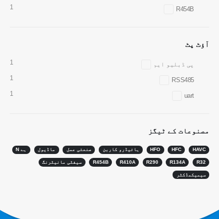
وی چیٹ
واٹس ایپ
1
R454B
گرم مصنوعات
R290 سینسر
آؤٹ پٹ
R454B سینسر
1
پی ڈبلیو ایم
R32 سینسر
1
RSS485
R410 سینسر
1
uart
R454B سینسر
ہمارا حل
مصنوعات کے ٹیگز
HVAC سسٹم کے لئے ریفریجریٹ لیک
کا پتہ لگانا
HAVC
HFC
HFO
ہائیڈرو کاربن
صنعتی عمل
ماڈیول
ہے N
کولڈ چین ریفریجریٹ مانیٹرنگ
R32
R134A
R290
R410A
R454B
سیفٹی مانیٹرنگ
سیمیکمڈکٹر
ڈیٹا سینٹر کولنگ سسٹم کی نگرانی
کولڈ اسٹوریج کے لئے ریفریجریٹ
سیفٹی مانیٹرنگ