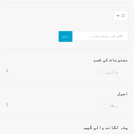
ہم سے رابطہ کریں
تلاش
پتہ
: نمبر 2999999999999999 Jinsuo روڈ ، نیشنل ہائی ٹیک زون ،
زینگزو
ٹیلیفون
:
0086-371-67169097
مصنوعات کی قسم
ای میل
:
cece@wensensor.com
1
ماڈیول
واٹس ایپ
: +
8618595618735
وی چیٹ
: 18569903598
اصول
1
ہے n
پتہ لگانے والی گیس