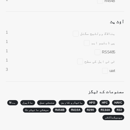
R454B
وی چیٹ
واٹس ایپ
آؤٹ پٹ
گرم مصنوعات
1
ینالاگ وولٹیج سگنل
R290 سینسر
1
پی ڈبلیو ایم
R454B سینسر
1
RSS485
R32 سینسر
1
ٹی ٹی ایل کی سطح
R410 سینسر
3
uart
R454B سینسر
ہمارا حل
HVAC سسٹم کے لئے ریفریجریٹ لیک
مصنوعات کے ٹیگز
کا پتہ لگانا
HAVC
HFC
HFO
ہائیڈرو کاربن
صنعتی عمل
ماڈیول
ہے N
کولڈ چین ریفریجریٹ مانیٹرنگ
R32
R134A
R290
R410A
R454B
سیفٹی مانیٹرنگ
ڈیٹا سینٹر کولنگ سسٹم کی نگرانی
سیمیکمڈکٹر
کولڈ اسٹوریج کے لئے ریفریجریٹ