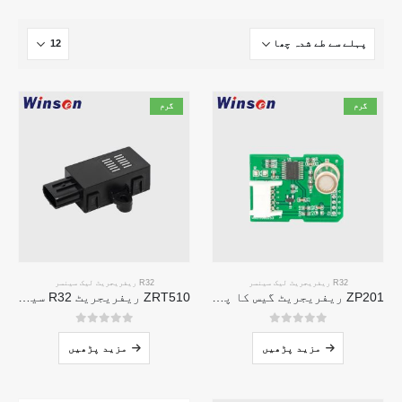
گرم
گرم
R32 ریفریجریٹ لیک سینسر
R32 ریفریجریٹ لیک سینسر
ZP201 ریفریجریٹ گیس کا پتہ لگانے کا ماڈیول | اعلی حساسیت R32 لیک سینسر
ZRT510 ریفریجریٹ R32 سینسر ماڈیول-اعلی کارکردگی NDIR ریفریجریٹ سینسر
0
5 میں سے
0
5 میں سے
مزید پڑھیں
مزید پڑھیں