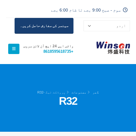
سوم - صبح 9:00 بجے تا شام 6:00 بجے
سینسر کی سفارش حاصل کریں۔
واٹس ایپ 24 ایچ آن لائن سروس
+8618595618735
گھر
مصنوعات
پروڈکٹ ٹیگ -
R32
R32