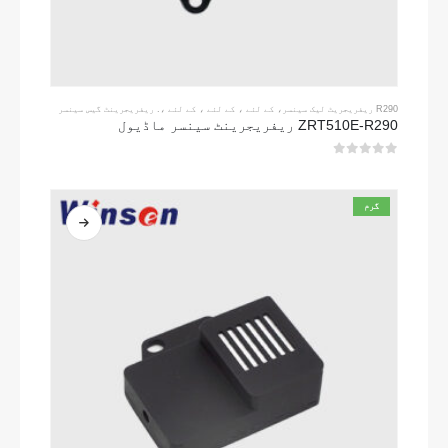
R290 ریفریجریٹ لیک سینسر
، کے لئے ، کے لئے ، کے لئے ،.
ریفریجرینٹ گیس سینسر
ZRT510E-R290 ریفریجرینٹ سینسر ماڈیول
0
5 میں سے
گرم