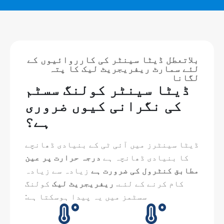
بلاتعطل ڈیٹا سینٹر کی کارروائیوں کے
لئے سمارٹ ریفریجریٹ لیک کا پتہ
لگانا
ڈیٹا سینٹر کولنگ سسٹم
کی نگرانی کیوں ضروری
ہے؟
ڈیٹا سینٹرز میں آئی ٹی کے بنیادی ڈھانچے
کا بنیادی ڈھانچہ ہے
درجہ حرارت پر عین
مطابق کنٹرول کی ضرورت ہے
زیادہ سے زیادہ
کام کرنے کے لئے.
ریفریجریٹ لیک
کولنگ
سسٹمز میں یہ پیدا ہوسکتا ہے: