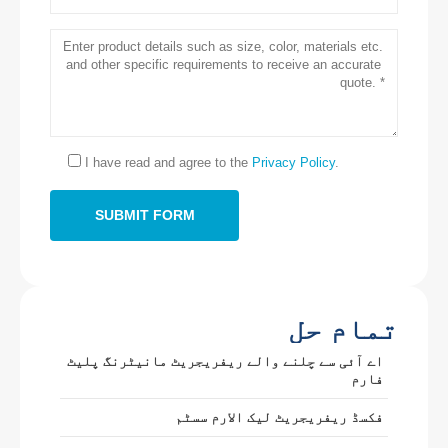
ہم سے رابطہ کریں
پتہ
: نمبر 2999999999999999 Jinsuo روڈ ، نیشنل ہائی ٹیک زون ،
زینگزو
ٹیلیفون
:
0086-371-67169097
I have read and agree to the
Privacy Policy
.
ای میل
:
cece@wensensor.com
واٹس ایپ
: +
8618595618735
وی چیٹ
: 18569903598
تمام حل
اے آئی سے چلنے والے ریفریجریٹ مانیٹرنگ پلیٹ
فارم
وی چیٹ
واٹس ایپ
فکسڈ ریفریجریٹ لیک الارم سسٹم
گرم مصنوعات