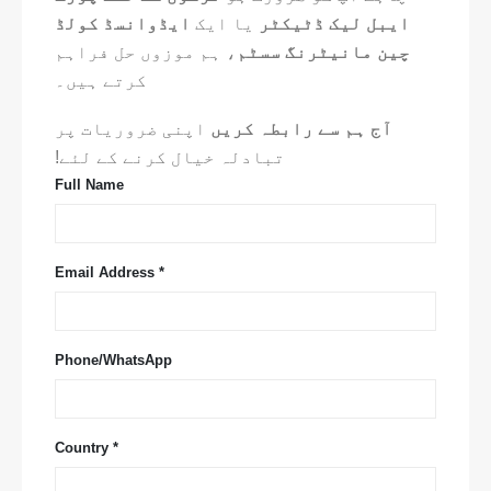
ایبل لیک ڈٹیکٹر
یا ایک
ایڈوانسڈ کولڈ
چین مانیٹرنگ سسٹم
، ہم موزوں حل فراہم
کرتے ہیں۔
آج ہم سے رابطہ کریں
اپنی ضروریات پر
تبادلہ خیال کرنے کے لئے!
Full Name
Email Address *
Phone/WhatsApp
Country *