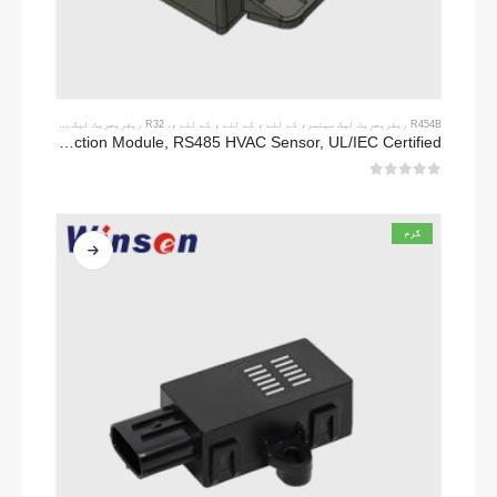
R454B ریفریجریٹ لیک سینسر
، کے لئے ، کے لئے ، کے لئے ،.
R32 ریفریجریٹ لیک سینسر
ZRT512E-R454B & R32 NDIR Refrigerant Detection Module, RS485 HVAC Sensor, UL/IEC Certified
0
5 میں سے
گرم