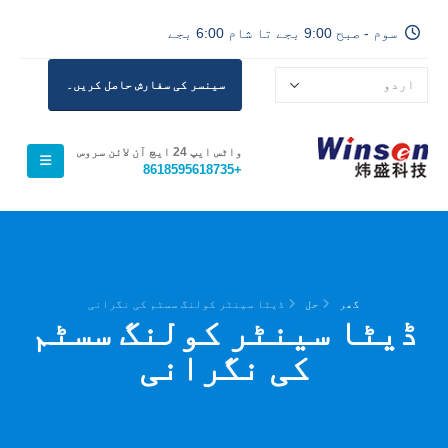
سوم - صبح 9:00 بجے تا شام 6:00 بجے
سینسر کی سفارش حاصل کریں۔
واٹس ایپ 24 ایچ آن لائن سروس
+8618595618735
گھر
حل
ڈیٹا سینٹر کولنگ سسٹم کی نگرانی
ڈیٹا سینٹر کولنگ سسٹم
کی نگرانی