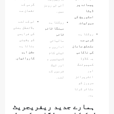
گرمی کے
پیمانے پر
آئی ٹی رومز
نقصان سے
ڈیٹا
میں۔
اسٹوریج کی
اس کے لئے
روکتا ہے
سہولیات
.
بلاتعطل بجلی
مہنگا ٹائم
کی فراہمی
روکتا ہے
ٹائم
کو یقینی
گرمی سے
مالیاتی
بناتا ہے
متعلق سامان
اداروں ،
مشن اہم
کی ناکامی
ٹیلی کام
کاروائیاں
.
یہ کلاؤڈ
کمپنیوں ،
کمپیوٹنگ
اور ٹیک
اور
فرموں کے
انٹرپرائز
لئے۔
سرورز کو
متاثر کرتا
ہے۔
ہمارے جدید ریفریجریٹ