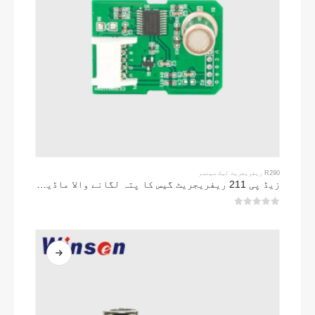
R290 ریفریجریٹ لیک سینسر
زیڈ پی 211 ریفریجریٹ گیس کا پتہ لگانے والا ماڈیول-ریفریجریٹ لیک کا پتہ لگانے کے لئے اعلی حساسیت کا سینسر
0
5 میں سے