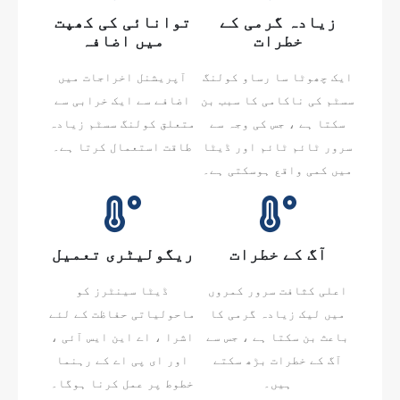
زیادہ گرمی کے
توانائی کی کھپت
خطرات
میں اضافہ
ایک چھوٹا سا رساو کولنگ
آپریشنل اخراجات میں
سسٹم کی ناکامی کا سبب بن
اضافے سے ایک خرابی سے
سکتا ہے ، جس کی وجہ سے
متعلق کولنگ سسٹم زیادہ
سرور ٹائم ٹائم اور ڈیٹا
طاقت استعمال کرتا ہے۔
میں کمی واقع ہوسکتی ہے۔
آگ کے خطرات
ریگولیٹری تعمیل
اعلی کثافت سرور کمروں
ڈیٹا سینٹرز کو
میں لیک زیادہ گرمی کا
ماحولیاتی حفاظت کے لئے
باعث بن سکتا ہے ، جس سے
اشرا ، اے این ایس آئی ،
آگ کے خطرات بڑھ سکتے
اور ای پی اے کے رہنما
ہیں۔
خطوط پر عمل کرنا ہوگا۔