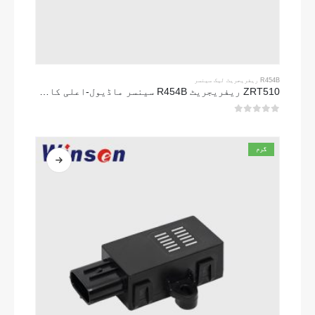
R454B ریفریجریٹ لیک سینسر
ZRT510 ریفریجریٹ R454B سینسر ماڈیول-اعلی کارکردگی NDIR ریفریجریٹ سینسر
0
5 میں سے
گرم