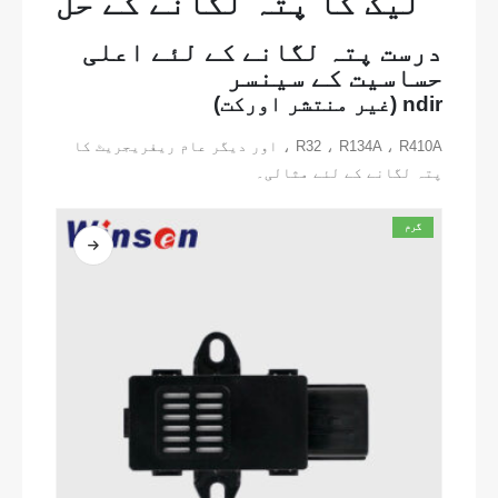
لیک کا پتہ لگانے کے حل
درست پتہ لگانے کے لئے اعلی
حساسیت کے سینسر
ndir (غیر منتشر اورکت)
R32 ، R134A ، R410A ، اور دیگر عام ریفریجریٹ کا
پتہ لگانے کے لئے مثالی۔
گرم