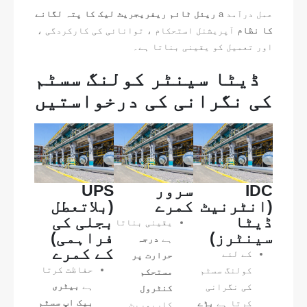
عمل درآمد a
ریئل ٹائم ریفریجریٹ لیک کا پتہ لگانے
کا نظام
آپریشنل استحکام ، توانائی کی کارکردگی ،
اور تعمیل کو یقینی بناتا ہے۔
ڈیٹا سینٹر کولنگ سسٹم
کی نگرانی کی درخواستیں
IDC
سرور
UPS
(انٹرنیٹ
کمرے
(بلاتعطل
ڈیٹا
بجلی کی
یقینی بناتا
سینٹرز)
فراہمی)
ہے
درجہ
کے کمرے
کے لئے
حرارت پر
حفاظت کرتا
کولنگ سسٹم
مستحکم
ہے
بیٹری
کی نگرانی
کنٹرول
بیک اپ سسٹم
کرتا ہے
بڑے
کارپوریٹ