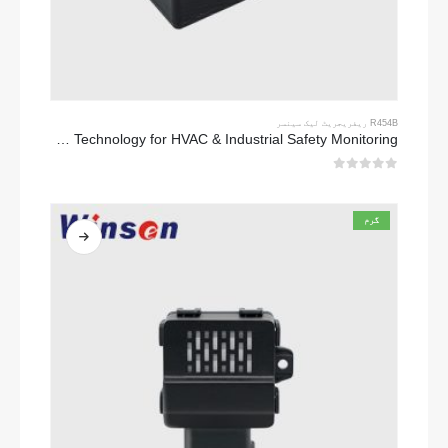
R454B ریفریجریٹ لیک سینسر
ZRT512C-R454B-4-TI Refrigerant Sensor Module | NDIR Technology for HVAC & Industrial Safety Monitoring
0
5 میں سے
گرم