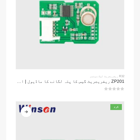
R32 ریفریجریٹ لیک سینسر
ZP201 ریفریجریٹ گیس کا پتہ لگانے کا ماڈیول | اعلی حساسیت R32 لیک سینسر
0
5 میں سے
گرم