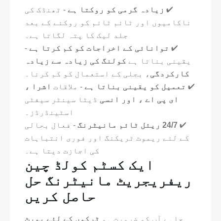
✔
زیادہ گرمی کو روکتا ہے
- ٹھنڈک کی
ناکامیوں اور ٹائم ٹائم کو روکنے کے بعد
جلد لیک کا پتہ لگاتا ہے۔
✔
توانائی کے اخراجات کو کم کرتا ہے
-
یقینی بناتا ہے
کولنگ کی زیادہ سے زیادہ
کارکردگی
، بجلی کے استعمال کو کم کرنا۔
✔
تعمیل کو یقینی بناتا ہے
- ملاقات
اشرا ،
ای پی اے ، اور انسی
ڈیٹا سینٹر سیفٹی
اسٹینڈرڈز۔
✔
24/7 ریئل ٹائم مانیٹرنگ
- فعال بحالی
کے لئے ریموٹ ٹریکنگ اور فوری انتباہات
کی اجازت دیتا ہے۔
ایک کسٹم کولڈ چین
ریفریجریٹ مانیٹرنگ حل
حاصل کریں
چاہے آپ کو ضرورت ہو
ٹرکوں کے لئے پورٹ