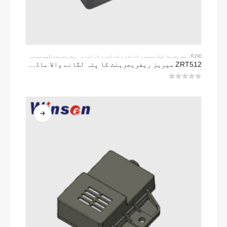
R290 ریفریجریٹ لیک سینسر
، کے لئے ، کے لئے ، کے لئے ،.
ریفریجرینٹ گیس سینسر
ZRT512 سیریز ریفریجرینٹ کا پتہ لگانے والا ماڈیول
0
5 میں سے