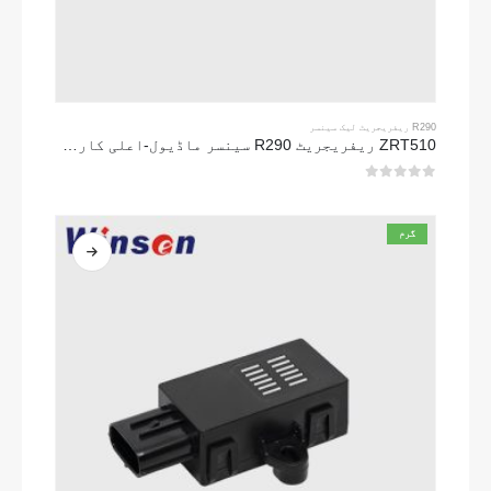
R290 ریفریجریٹ لیک سینسر
ZRT510 ریفریجریٹ R290 سینسر ماڈیول-اعلی کارکردگی NDIR ریفریجریٹ سینسر
0
5 میں سے
گرم