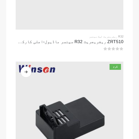
R32 ریفریجریٹ لیک سینسر
ZRT510 ریفریجریٹ R32 سینسر ماڈیول-اعلی کارکردگی NDIR ریفریجریٹ سینسر
0
5 میں سے
گرم