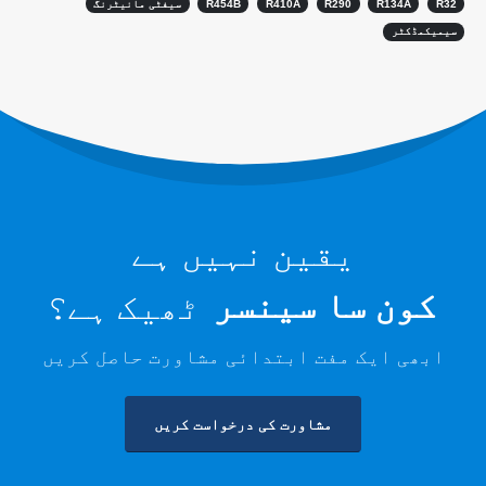
R32
R134A
R290
R410A
R454B
سیفٹی مانیٹرنگ
سیمیکمڈکٹر
ڈیٹا سینٹر کولنگ سسٹم کی نگرانی
کولڈ اسٹوریج کے لئے ریفریجریٹ
سیفٹی مانیٹرنگ
صنعتی ریفریجریشن گیس مانیٹرنگ
مزید دیکھیں
ہماری پیروی کریں
یقین نہیں ہے
کون سا سینسر
ٹھیک ہے؟
ابھی ایک مفت ابتدائی مشاورت حاصل کریں
مشاورت کی درخواست کریں
ونسن۔ © 2026. جملہ حقوق محفوظ ہیں۔
رازداری کی پالیسی