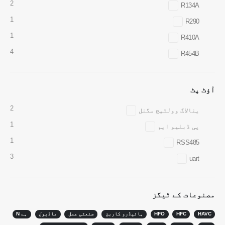
2
R134A
1
R290
1
R410A
4
R454B
وی چیٹ
واٹس ایپ
گرم مصنوعات
آؤٹ پٹ
R290 سینسر
2
ینالاگ وولٹیج سگنل
R454B سینسر
1
پی ڈبلیو ایم
R32 سینسر
1
RSS485
R410 سینسر
3
uart
R454B سینسر
ہمارا حل
مصنوعات کے ٹیگز
HVAC سسٹم کے لئے ریفریجریٹ لیک
کا پتہ لگانا
HAVC
HFC
HFO
ہائیڈرو کاربن
صنعتی عمل
ماڈیول
ہے N
کولڈ چین ریفریجریٹ مانیٹرنگ