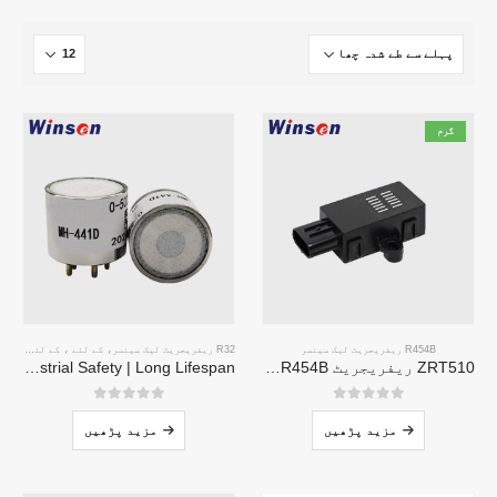
گرم
R454B ریفریجریٹ لیک سینسر
R32 ریفریجریٹ لیک سینسر
، کے لئے ، کے لئے ، کے لئے ،.
ZRT510 ریفریجریٹ R454B سینسر ماڈیول-اعلی کارکردگی NDIR ریفریجریٹ سینسر
MH-441D NDIR Infrared Refrigerant Sensor | High Sensitivity | HVAC & Industrial Safety | Long Lifespan
0
5 میں سے
0
5 میں سے
مزید پڑھیں
مزید پڑھیں