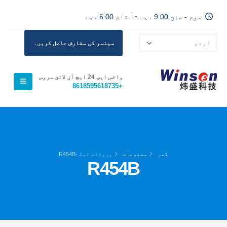
سوم - صبح 9:00 بجے تا شام 6:00 بجے
سینسر کی سفارش حاصل کریں۔
واٹس ایپ 24 ایچ آن لائن سروس
+8618595618735
گھر
مصنوعات
پروڈکٹ ٹیگ -
R454B
R454B