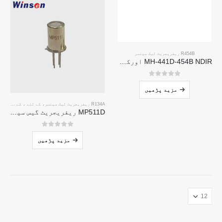
R454B ریفریجریٹ لیک سینسر
MH-441D-454B NDIR اورکت ریفریجریٹ سینسر
0
5 میں سے
مزید پڑھیں
R134A ریفریجریٹ لیک سینسر
، کے لئے ، کے لئے ، کے لئے ،.
MP511D ریفریجریٹ گیس سینسر-ریفریجریٹ لیک کا پتہ لگانے کے لئے سیمیکمڈکٹر پر مبنی سینسر
0
5 میں سے
مزید پڑھیں