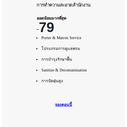
การทำความสะอาดสำนักงาน
ยอดนิยมมากที่สุด
79
-
Porter & Matron Service
โปรแกรมการดูแลพรม
การบำรุงรักษาพื้น
Sanitize & Decontamination
การปัดฝุ่นสูง
จองตอนนี้