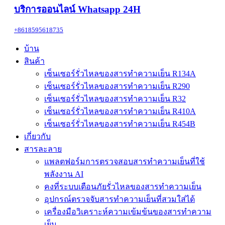
บริการออนไลน์ Whatsapp 24H
+8618595618735
บ้าน
สินค้า
เซ็นเซอร์รั่วไหลของสารทำความเย็น R134A
เซ็นเซอร์รั่วไหลของสารทำความเย็น R290
เซ็นเซอร์รั่วไหลของสารทำความเย็น R32
เซ็นเซอร์รั่วไหลของสารทำความเย็น R410A
เซ็นเซอร์รั่วไหลของสารทำความเย็น R454B
เกี่ยวกับ
สารละลาย
แพลตฟอร์มการตรวจสอบสารทำความเย็นที่ใช้
พลังงาน AI
คงที่ระบบเตือนภัยรั่วไหลของสารทำความเย็น
อุปกรณ์ตรวจจับสารทำความเย็นที่สวมใส่ได้
เครื่องมือวิเคราะห์ความเข้มข้นของสารทำความ
เย็น