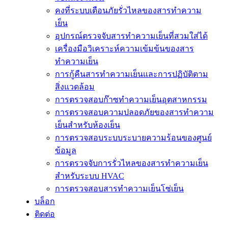
คงที่ระบบเตือนภัยรั่วไหลของสารทำความ
เย็น
อุปกรณ์ตรวจจับสารทำความเย็นที่สวมใส่ได้
เครื่องมือวิเคราะห์ความเข้มข้นของสาร
ทำความเย็น
การกู้คืนสารทำความเย็นและการปฏิบัติตาม
สิ่งแวดล้อม
การตรวจสอบก๊าซทำความเย็นอุตสาหกรรม
การตรวจสอบความปลอดภัยของสารทำความ
เย็นสำหรับห้องเย็น
การตรวจสอบระบบระบายความร้อนของศูนย์
ข้อมูล
การตรวจจับการรั่วไหลของสารทำความเย็น
สำหรับระบบ HVAC
การตรวจสอบสารทำความเย็นโซ่เย็น
บล็อก
ติดต่อ