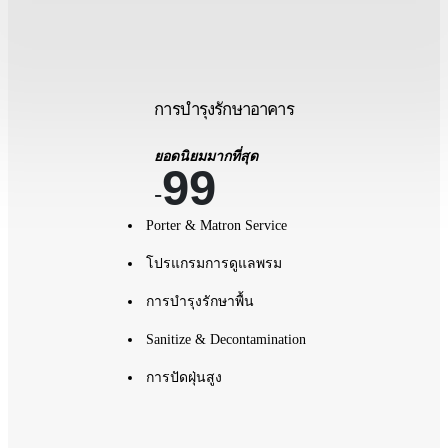
การบำรุงรักษาอาคาร
ยอดนิยมมากที่สุด
99
-
Porter & Matron Service
โปรแกรมการดูแลพรม
การบำรุงรักษาพื้น
Sanitize & Decontamination
การปัดฝุ่นสูง