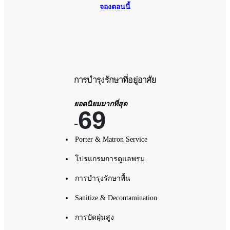
จองตอนนี้
การบำรุงรักษาที่อยู่อาศัย
ยอดนิยมมากที่สุด
69
-
Porter & Matron Service
โปรแกรมการดูแลพรม
การบำรุงรักษาพื้น
Sanitize & Decontamination
การปัดฝุ่นสูง