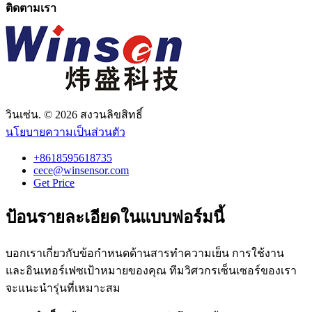
ติดตามเรา
วินเซ่น. © 2026 สงวนลิขสิทธิ์
นโยบายความเป็นส่วนตัว
+8618595618735
cece@winsensor.com
Get Price
ป้อนรายละเอียดในแบบฟอร์มนี้
บอกเราเกี่ยวกับข้อกำหนดด้านสารทำความเย็น การใช้งาน
และอินเทอร์เฟซเป้าหมายของคุณ ทีมวิศวกรเซ็นเซอร์ของเรา
จะแนะนำรุ่นที่เหมาะสม