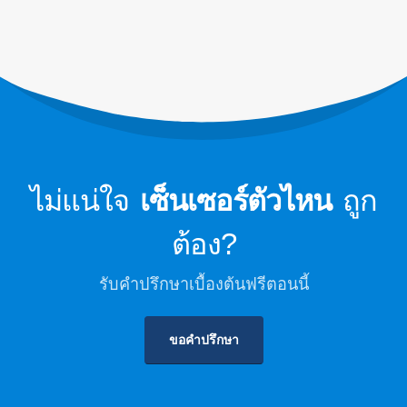
การตรวจสอบความปลอดภัยของสาร
ทำความเย็นสำหรับห้องเย็น
การตรวจสอบก๊าซทำความเย็น
อุตสาหกรรม
ดูเพิ่มเติม
ติดตามเรา
ไม่แน่ใจ
เซ็นเซอร์ตัวไหน
ถูก
ต้อง?
รับคำปรึกษาเบื้องต้นฟรีตอนนี้
ขอคำปรึกษา
วินเซ่น. © 2026 สงวนลิขสิทธิ์
นโยบายความเป็นส่วนตัว