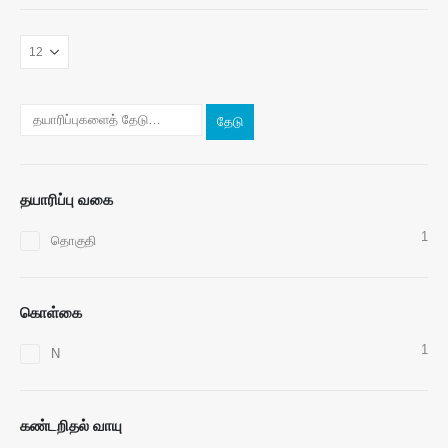
எங்களைத் தொடர்பு கொள்ளுங்கள்
முகவரி
: எண் 299 ஜின்சுவோ சாலை, தேசிய உயர் தொழில்நுட்ப மண்டலம், ஜெங்ஜோ
தேடு
தொலைபேசி
:
0086-371-67169097
மின்னஞ்சல்
:
cece@winsensor.com
தயாரிப்பு வகை
வாட்ஸ்அப்
: +
8618595618735
1
தொகுதி
வெச்சாட்
: 18569903598
கொள்கை
1
N
வெச்சாட்
வாட்ஸ்அப்
கண்டறிதல் வாயு
சூடான தயாரிப்புகள்