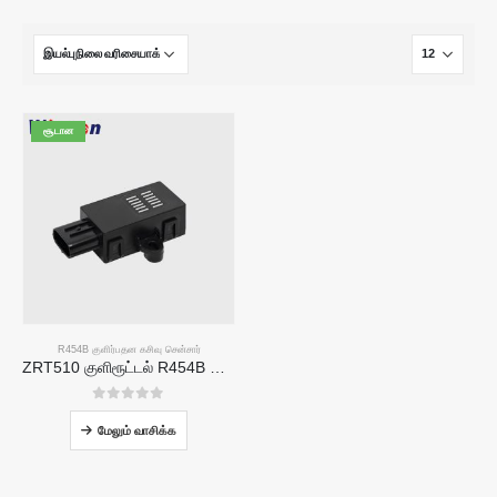
சூடான
R454B குளிர்பதன கசிவு சென்சார்
ZRT510 குளிரூட்டல் R454B சென்சார் தொகுதி-உயர் செயல்திறன் NDIR குளிர்பதன சென்சார்
0
5 இல்
மேலும் வாசிக்க