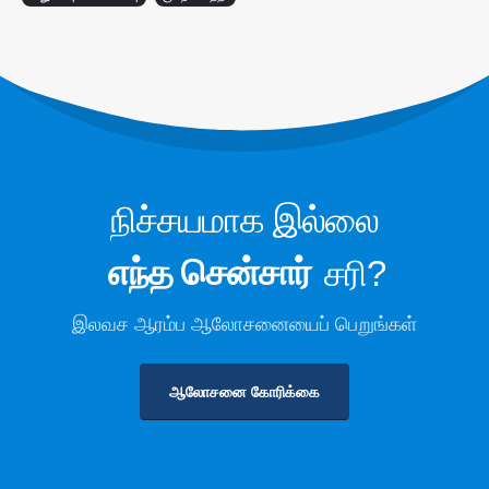
குளிர் சேமிப்பிற்கான குளிரூட்டல் பாதுகாப்பு
கண்காணிப்பு
தொழில்துறை குளிர்பதன வாயு
கண்காணிப்பு
மேலும் காண்க
எங்களைப் பின்தொடரவும்
நிச்சயமாக இல்லை
எந்த சென்சார்
சரி?
இலவச ஆரம்ப ஆலோசனையைப் பெறுங்கள்
ஆலோசனை கோரிக்கை
வின்சென். © 2026. அனைத்து உரிமைகளும் பாதுகாக்கப்பட்டவை
தனியுரிமைக் கொள்கை