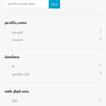
தேடு
தயாரிப்பு வகை
1
தொகுதி
எங்களைத் தொடர்பு கொள்ளுங்கள்
3
சென்சார்
முகவரி
: எண் 299 ஜின்சுவோ சாலை, தேசிய உயர் தொழில்நுட்ப மண்டலம், ஜெங்ஜோ
தொலைபேசி
:
0086-371-67169097
கொள்கை
மின்னஞ்சல்
:
cece@winsensor.com
1
N
வாட்ஸ்அப்
: +
8618595618735
3
குறைக்கடத்தி
வெச்சாட்
: 18569903598
கண்டறிதல் வாயு
1
R32