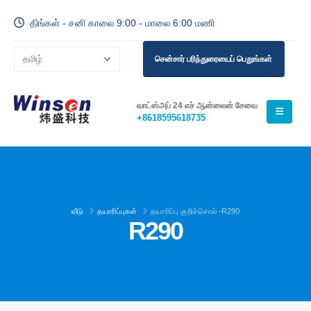
திங்கள் - சனி காலை 9:00 - மாலை 6:00 மணி
சென்சார் பரிந்துரையைப் பெறுங்கள்
வாட்ஸ்அப் 24 எச் ஆன்லைன் சேவை
+8618595618735
வீடு
தயாரிப்புகள்
தயாரிப்பு குறிச்சொல் -
R290
R290