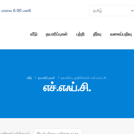
 - மாலை 6:00 மணி
வீடு
தயாரிப்புகள்
பற்றி
தீர்வு
வலைப்பதிவு
வீடு
தயாரிப்புகள்
தயாரிப்பு குறிச்சொல் -
எச்.எஃப்.சி.
எச்.எஃப்.சி.
வரிசைப்படுத்தவும்: