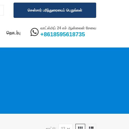
சென்சார் பரிந்துரையைப் பெறுங்கள்
வாட்ஸ்அப் 24 எச் ஆன்லைன் சேவை
தொடர்பு
+8618595618735
காட்டு: