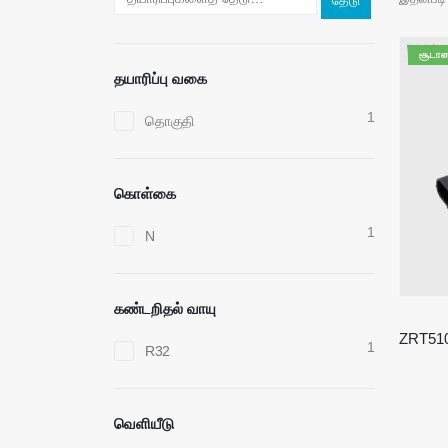
தேடு
சூடா
தயாரிப்பு வகை
1
தொகுதி
கொள்கை
1
N
கண்டறிதல் வாயு
1
R32
வெளியீடு