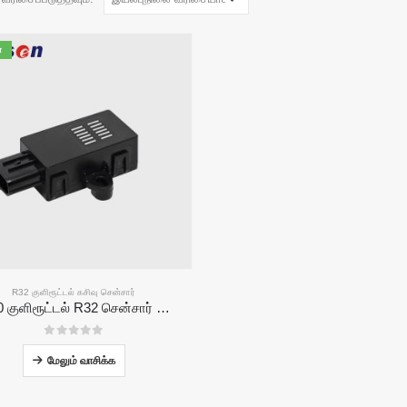
ன
R32 குளிரூட்டல் கசிவு சென்சார்
ZRT510 குளிரூட்டல் R32 சென்சார் தொகுதி-உயர் செயல்திறன் NDIR குளிர்பதன சென்சார்
0
5 இல்
மேலும் வாசிக்க