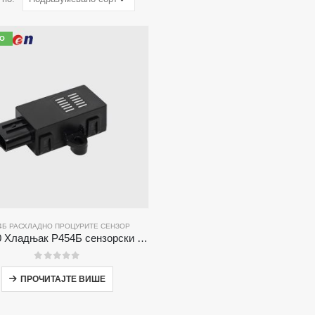
О
4Б РАСХЛАДНО ПРОЦУРИТЕ СЕНЗОР
ЗРТ510 Хладњак Р454Б сензорски модул - високи перформанси Ндир расхладни сензор
0
од 5
ПРОЧИТАЈТЕ ВИШЕ