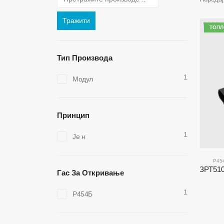
Тражити
ТОПЛ
Тип Производа
1
Модул
Принцип
1
Је н
Р45
Гас За Откривање
1
Р454Б