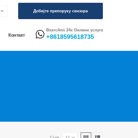
Добијте препоруку сензора
ВхатсАпп 24х Онлине услуга
Контакт
+8618595618735
Схов: