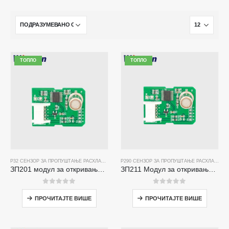
ТОПЛО
ТОПЛО
Р32 СЕНЗОР ЗА ПРОПУШТАЊЕ РАСХЛАДНОГ СРЕДСТВА
Р290 СЕНЗОР ЗА ПРОПУШТАЊЕ РАСХЛАДНОГ СРЕДСТВА
ЗП201 модул за откривање расхладног филма | Висока осетљивост Р32 сензор цурења
ЗП211 Модул за откривање расхладног филма - сензор високе осетљивости за откривање пропуштања расхладног средства
0
од 5
0
од 5
ПРОЧИТАЈТЕ ВИШЕ
ПРОЧИТАЈТЕ ВИШЕ