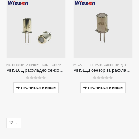
Р32 СЕНЗОР ЗА ПРОПУШТАЊЕ РАСХЛАДНОГ СРЕДСТВА
,
Р134А СЕНЗОР РАСХЛАДНОГ СРЕД
Р134А СЕНЗОР РАСХЛАДНОГ СРЕДСТВА ЗА ХЛАЂЕЊЕ
МП510Ц расхладно сензор за гас | Висока осетљивост фреонска откривање цурења за Р32, Р134А, Р410А, Р290
МП511Д сензор за расхладно средство - сензор заснован на полуводичу за откривање пропуштања расхладног средства
0
од 5
0
од 5
ПРОЧИТАЈТЕ ВИШЕ
ПРОЧИТАЈТЕ ВИШЕ