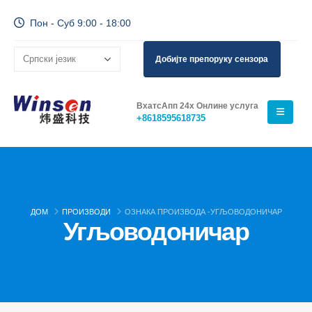
Пон - Суб 9:00 - 18:00
Добијте препоруку сензора
ВхатсАпп 24х Онлине услуга
+8618595618735
ДОМ
ПРОИЗВОДИ
ОЗНАКА ПРОИЗВОДА -
УГЉОВОДОНИЧАР
Угљоводоничар