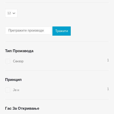
Контактирајте нас
Адреса
: Бр.299 Јинсуо пут, национална висока технологија, Зхенгзхоу
Тел
:
0086-371-67169097
Тражити
Е-маил
:
цеце@виненсор.цом
Вхатсапп
: +
8618595618735
Тип Производа
Вецхат
: 18569903598
1
Сензор
Принцип
1
Је н
Вецхат
Вхатсапп
Врући производи
Гас За Откривање
Р290 сензор