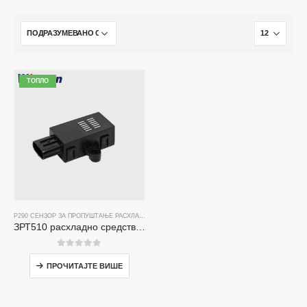
ТОПЛО
Р290 СЕНЗОР ЗА ПРОПУШТАЊЕ РАСХЛАДНОГ СРЕДСТВА
ЗРТ510 расхладно средство Р290 сензорски модул - високи перформанси Ндир расхладни сензор
0
од 5
ПРОЧИТАЈТЕ ВИШЕ