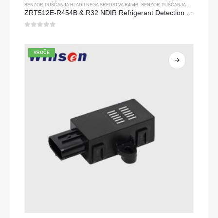
SENZOR PUŠČANJA HLADILNEGA SREDSTVA R454B
,
SENZOR PUŠČANJA HLADILNEGA SREDSTVA R32
ZRT512E-R454B & R32 NDIR Refrigerant Detection Module, RS485 HVAC Sensor, UL/IEC Certified
0
od 5
VROČE