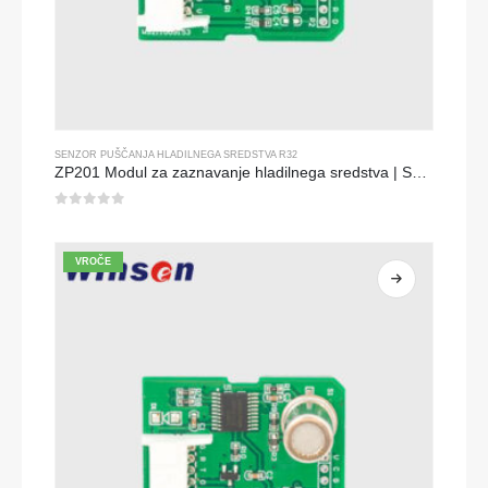
SENZOR PUŠČANJA HLADILNEGA SREDSTVA R32
ZP201 Modul za zaznavanje hladilnega sredstva | Senzor puščanja z visoko občutljivostjo R32
0
od 5
VROČE