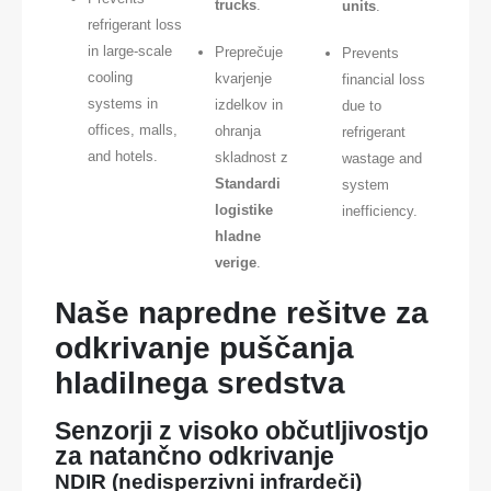
trucks
.
units
.
refrigerant loss
in large-scale
Preprečuje
Prevents
cooling
kvarjenje
financial loss
systems in
izdelkov in
due to
offices, malls,
ohranja
refrigerant
and hotels.
skladnost z
wastage and
Standardi
system
logistike
inefficiency.
hladne
verige
.
Naše napredne rešitve za
odkrivanje puščanja
hladilnega sredstva
Senzorji z visoko občutljivostjo
za natančno odkrivanje
NDIR (nedisperzivni infrardeči)