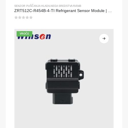
SENZOR PUŠČANJA HLADILNEGA SREDSTVA R454B
ZRT512C-R454B-4-TI Refrigerant Sensor Module | NDIR Technology for HVAC & Industrial Safety Monitoring
0
od 5
VROČE