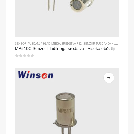
SENZOR PUŠČANJA HLADILNEGA SREDSTVA R32
,
SENZOR PUŠČANJA HLADILNEGA SREDSTVA R134A
MP510C Senzor hladilnega sredstva | Visoko občutljivo odkrivanje puščanja freona za R32, R134A, R410A, R290
0
od 5