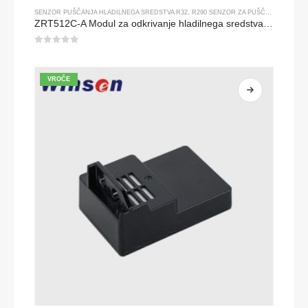
SENZOR PUŠČANJA HLADILNEGA SREDSTVA R32
,
R290 SENZOR ZA PUŠČANJE HLADILNEGA SREDSTVA
ZRT512C-A Modul za odkrivanje hladilnega sredstva | NDIR plin senzor za R32, R454B, R290 | Široko napetostno napajanje
0
od 5
VROČE