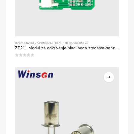
R290 SENZOR ZA PUŠČANJE HLADILNEGA SREDSTVA
ZP211 Modul za odkrivanje hladilnega sredstva-senzor z visoko občutljivostjo za odkrivanje puščanja hladilnega sredstva
0
od 5