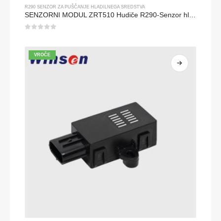
R290 SENZOR ZA PUŠČANJE HLADILNEGA SREDSTVA
SENZORNI MODUL ZRT510 Hudiče R290-Senzor hladilnega sredstva z visoko učinkovitostjo NDIR
0
od 5
VROČE