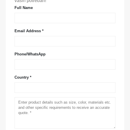
vaših potrebah!
Full Name
Email Address *
Phone/WhatsApp
Country *
Kontaktirajte nas
Nagovor
: Št. 299 Jinsuo Road, National High-Tech Cona, Zhengzhou