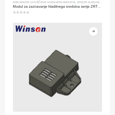
R290 SENZOR ZA PUŠČANJE HLADILNEGA SREDSTVA
,
SENZOR HLADILNEGA PLINA
Modul za zaznavanje hladilnega sredstva serije ZRT512
0
od 5