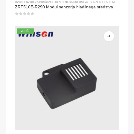
R290 SENZOR ZA PUŠČANJE HLADILNEGA SREDSTVA
,
SENZOR HLADILNEGA PLINA
ZRT510E-R290 Modul senzorja hladilnega sredstva
0
od 5
VROČE