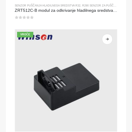
SENZOR PUŠČANJA HLADILNEGA SREDSTVA R32
,
R290 SENZOR ZA PUŠČANJE HLADILNEGA SREDSTVA
ZRT512C-B modul za odkrivanje hladilnega sredstva | Nizka napetostna senzor plina NDIR za R32, R454B, R290
0
od 5
VROČE