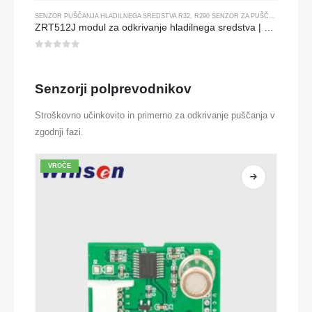
SENZOR PUŠČANJA HLADILNEGA SREDSTVA R32
,
R290 SENZOR ZA PUŠČANJE HLADILNEGA SREDSTVA
ZRT512J modul za odkrivanje hladilnega sredstva | NDIR plin senzor za R32, R454B, R290 | Komunikacija rs485
0
od 5
Senzorji polprevodnikov
Stroškovno učinkovito in primerno za odkrivanje puščanja v
zgodnji fazi.
VROČE