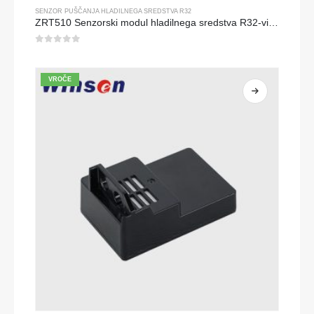
SENZOR PUŠČANJA HLADILNEGA SREDSTVA R32
ZRT510 Senzorski modul hladilnega sredstva R32-visokozmogljiv senzor hladilnega sredstva NDIR
0
od 5
VROČE