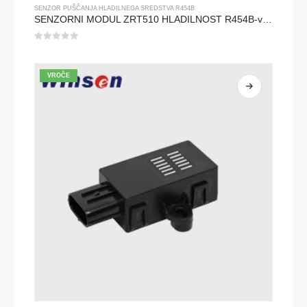
SENZOR PUŠČANJA HLADILNEGA SREDSTVA R454B
SENZORNI MODUL ZRT510 HLADILNOST R454B-visokozmogljiv senzor hladilnega sredstva NDIR
0
od 5
VROČE