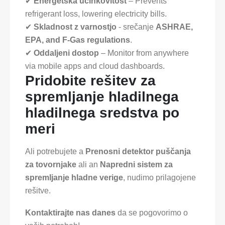
✔
Energetska učinkovitost
– Prevents
refrigerant loss, lowering electricity bills.
✔
Skladnost z varnostjo
- srečanje
ASHRAE,
EPA, and F-Gas regulations
.
✔
Oddaljeni dostop
– Monitor from anywhere
via mobile apps and cloud dashboards.
Pridobite rešitev za
spremljanje hladilnega
hladilnega sredstva po
meri
Ali potrebujete a
Prenosni detektor puščanja
za tovornjake
ali an
Napredni sistem za
spremljanje hladne verige
, nudimo prilagojene
rešitve.
Kontaktirajte nas danes
da se pogovorimo o