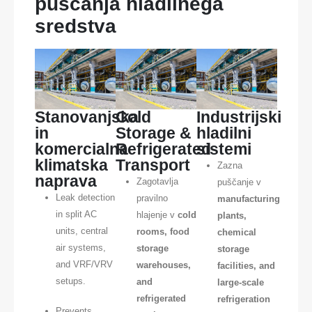
puščanja hladilnega
sredstva
Stanovanjska
Cold
Industrijski
in
Storage &
hladilni
komercialna
Refrigerated
sistemi
klimatska
Transport
Zazna
naprava
Zagotavlja
puščanje v
Leak detection
pravilno
manufacturing
in split AC
hlajenje v
cold
plants,
units, central
rooms, food
chemical
air systems,
storage
storage
and VRF/VRV
warehouses,
facilities, and
setups.
and
large-scale
refrigerated
refrigeration
Prevents