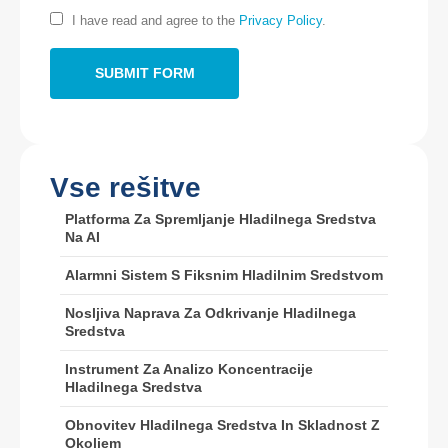
I have read and agree to the
Privacy Policy
.
Tel
:
0086-371-67169097
E -pošta
:
cece@winsinsor.com
Whatsapp
: +
8618595618735
WeChat
: 18569903598
Vse rešitve
Platforma Za Spremljanje Hladilnega Sredstva
Na AI
Alarmni Sistem S Fiksnim Hladilnim Sredstvom
WeChat
Whatsapp
Nosljiva Naprava Za Odkrivanje Hladilnega
Vroče izdelke
Sredstva
Senzor R290
Instrument Za Analizo Koncentracije
Hladilnega Sredstva
Senzor R454B
Senzor R32
Obnovitev Hladilnega Sredstva In Skladnost Z
Okoljem