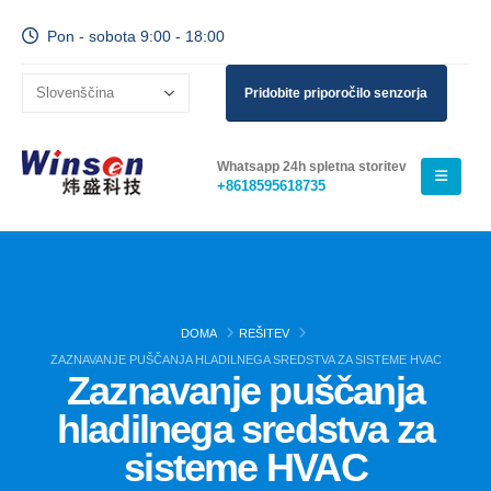
Pon - sobota 9:00 - 18:00
Pridobite priporočilo senzorja
Whatsapp 24h spletna storitev
+8618595618735
DOMA
REŠITEV
ZAZNAVANJE PUŠČANJA HLADILNEGA SREDSTVA ZA SISTEME HVAC
Zaznavanje puščanja
hladilnega sredstva za
sisteme HVAC