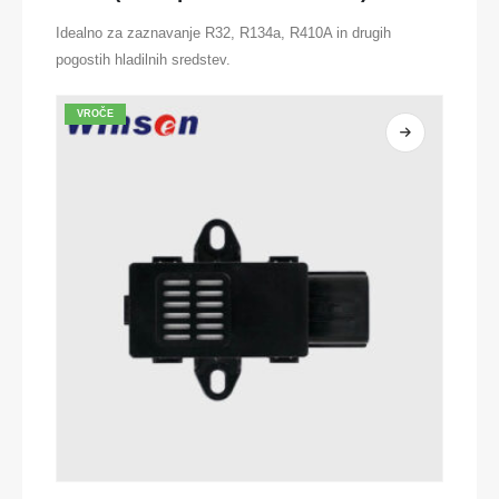
Idealno za zaznavanje R32, R134a, R410A in drugih
pogostih hladilnih sredstev.
VROČE