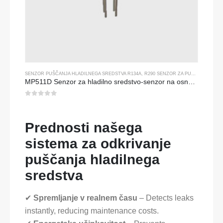
SENZOR PUŠČANJA HLADILNEGA SREDSTVA R134A
,
R290 SENZOR ZA PUŠČANJE HLADILNEGA SREDSTVA
MP511D Senzor za hladilno sredstvo-senzor na osnovi polprevodnika za odkrivanje puščanja hladilnega sredstva
0
od 5
Prednosti našega
sistema za odkrivanje
puščanja hladilnega
sredstva
✔
Spremljanje v realnem času
– Detects leaks
instantly, reducing maintenance costs.