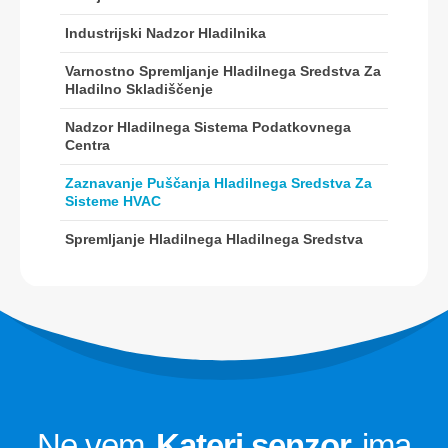
Senzor R410
Industrijski Nadzor Hladilnika
Senzor R454B
Naša rešitev
Varnostno Spremljanje Hladilnega Sredstva Za
Hladilno Skladiščenje
Zaznavanje puščanja hladilnega
sredstva za sisteme HVAC
Nadzor Hladilnega Sistema Podatkovnega
Centra
Spremljanje hladilnega hladilnega
Zaznavanje Puščanja Hladilnega Sredstva Za
sredstva
Sisteme HVAC
Nadzor hladilnega sistema
Spremljanje Hladilnega Hladilnega Sredstva
podatkovnega centra
Varnostno spremljanje hladilnega
sredstva za hladilno skladiščenje
Industrijski nadzor hladilnika
Pogled več
Sledite nam
Ne vem
Kateri senzor
ima