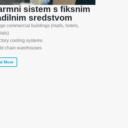
armni sistem s fiksnim
adilnim sredstvom
ge commercial buildings (malls, hotels,
tals)
ctory cooling systems
ld chain warehouses
d More