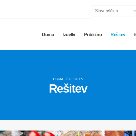
Doma
Izdelki
Približno
Rešitev
DOMA
REŠITEV
Rešitev