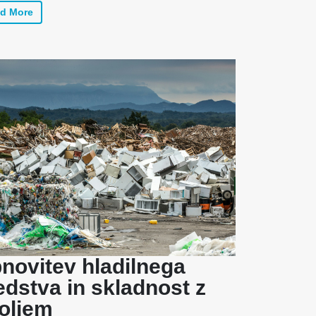
d More
novitev hladilnega
edstva in skladnost z
oljem