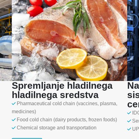
Spremljanje hladilnega
Na
hladilnega sredstva
si
ce
Pharmaceutical cold chain (vaccines, plasma,
medicines)
ID
Food cold chain (dairy products, frozen foods)
Se
Chemical storage and transportation
UP