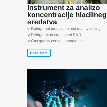
Instrument za analizo
koncentracije hladilne
sredstva
Refrigerant production and quality testing
Refrigeration equipment R&D
Gas quality control laboratories
Read More