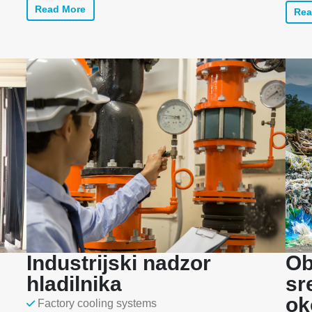
Read More
Rea
Industrijski nadzor
Ob
hladilnika
sr
ok
Factory cooling systems