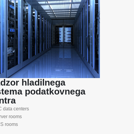
dzor hladilnega
stema podatkovnega
ntra
C data centers
rver rooms
S rooms