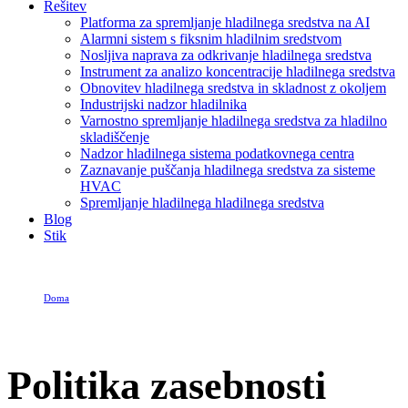
Rešitev
Platforma za spremljanje hladilnega sredstva na AI
Alarmni sistem s fiksnim hladilnim sredstvom
Nosljiva naprava za odkrivanje hladilnega sredstva
Instrument za analizo koncentracije hladilnega sredstva
Obnovitev hladilnega sredstva in skladnost z okoljem
Industrijski nadzor hladilnika
Varnostno spremljanje hladilnega sredstva za hladilno
skladiščenje
Nadzor hladilnega sistema podatkovnega centra
Zaznavanje puščanja hladilnega sredstva za sisteme
HVAC
Spremljanje hladilnega hladilnega sredstva
Blog
Stik
Doma
Politika zasebnosti
Politika zasebnosti