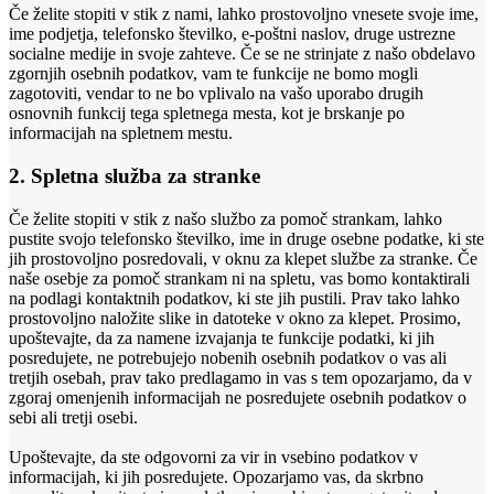
Če želite stopiti v stik z nami, lahko prostovoljno vnesete svoje ime,
ime podjetja, telefonsko številko, e-poštni naslov, druge ustrezne
socialne medije in svoje zahteve. Če se ne strinjate z našo obdelavo
zgornjih osebnih podatkov, vam te funkcije ne bomo mogli
zagotoviti, vendar to ne bo vplivalo na vašo uporabo drugih
osnovnih funkcij tega spletnega mesta, kot je brskanje po
informacijah na spletnem mestu.
2. Spletna služba za stranke
Če želite stopiti v stik z našo službo za pomoč strankam, lahko
pustite svojo telefonsko številko, ime in druge osebne podatke, ki ste
jih prostovoljno posredovali, v oknu za klepet službe za stranke. Če
naše osebje za pomoč strankam ni na spletu, vas bomo kontaktirali
na podlagi kontaktnih podatkov, ki ste jih pustili. Prav tako lahko
prostovoljno naložite slike in datoteke v okno za klepet. Prosimo,
upoštevajte, da za namene izvajanja te funkcije podatki, ki jih
posredujete, ne potrebujejo nobenih osebnih podatkov o vas ali
tretjih osebah, prav tako predlagamo in vas s tem opozarjamo, da v
zgoraj omenjenih informacijah ne posredujete osebnih podatkov o
sebi ali tretji osebi.
Upoštevajte, da ste odgovorni za vir in vsebino podatkov v
informacijah, ki jih posredujete. Opozarjamo vas, da skrbno