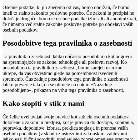
Osebne podatke, ki jih zberemo od vas, bomo obdržali, če bomo
imeli to stalno zakonito poslovno potrebo. Če zakoni in predpisi ne
določajo drugače, bomo te osebne podatke izbrisali ali anonimizirali,
če nimamo več stalne zakonite poslovne potrebe po obdelavi vaših
osebnih podatkov.
Posodobitve tega pravilnika o zasebnosti
Ta pravilnik o zasebnosti lahko občasno posodobimo kot odgovor
na spreminjajoče se zakone, tehnologije ali poslovni razvoj. Ko
posodobimo ta pravilnik o zasebnosti, bomo sprejeli ustrezne
ukrepe, da vas obvestimo glede na pomembnost izvedenih
sprememb. Čas zadnje posodobitve tega pravilnika o zasebnosti
lahko preverite tako, da se obrnete na datum »Nazadnje
posodobljeno«, prikazan na vrhu tega pravilnika o zasebnosti.
Kako stopiti v stik z nami
Če želite uveljavljati svoje pravice kot subjekt osebnih podatkov,
določene z zakoni in predpisi, kot je pravica do dostopa, kopiranja,
popravka, dopolnitve, izbrisa, preklica soglasja in prenosa vaših
osebnih podatkov (v skladu z ustreznimi zakonskimi zahtevami
lahko vaši bližnji sorodniki uveljavljajo zgoraj omenjene pravice v