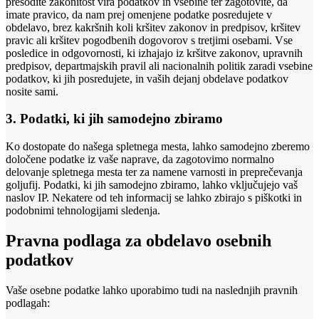
presodite zakonitost vira podatkov in vsebine ter zagotovite, da
imate pravico, da nam prej omenjene podatke posredujete v
obdelavo, brez kakršnih koli kršitev zakonov in predpisov, kršitev
pravic ali kršitev pogodbenih dogovorov s tretjimi osebami. Vse
posledice in odgovornosti, ki izhajajo iz kršitve zakonov, upravnih
predpisov, departmajskih pravil ali nacionalnih politik zaradi vsebine
podatkov, ki jih posredujete, in vaših dejanj obdelave podatkov
nosite sami.
3. Podatki, ki jih samodejno zbiramo
Ko dostopate do našega spletnega mesta, lahko samodejno zberemo
določene podatke iz vaše naprave, da zagotovimo normalno
delovanje spletnega mesta ter za namene varnosti in preprečevanja
goljufij. Podatki, ki jih samodejno zbiramo, lahko vključujejo vaš
naslov IP. Nekatere od teh informacij se lahko zbirajo s piškotki in
podobnimi tehnologijami sledenja.
Pravna podlaga za obdelavo osebnih
podatkov
Vaše osebne podatke lahko uporabimo tudi na naslednjih pravnih
podlagah: