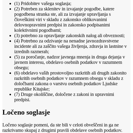
(1) Pridobitev vašega soglasja;
(2) Potreben za sklenitev in izvajanje pogodbe, katere
pogodbena stranka ste, ali za izvajanje upravljanja s
človeškimi viri v skladu z zakonsko oblikovanimi
delovnopravnimi predpisi in zakonsko podpisanimi
kolektivnimi pogodbami;
(3) potrebno za opravljanje zakonskih nalog ali obveznosti;
(4) Potrebno za odzivanje na nenadne javnozdravstvene
incidente ali za zaščito vašega življenja, zdravja in lastnine v
izrednih razmerah;
(5) za poročanje, nadzor javnega mnenja in druga dejanja v
javnem interesu, obdelavo osebnih podatkov v razumnem
obsegu;
(6) obdelavo vaših prostovoljno razkritih ali drugih zakonito
razkritih osebnih podatkov v razumnem obsegu v skladu z
določbami zakona o varstvu osebnih podatkov Ljudske
republike Kitajske;
(7) Druge okoliščine, določene z zakoni in upravnimi
predpisi.
Ločeno soglasje
Ločeno soglasje pomeni, da ste bili v celoti obveščeni in ga ne
razkrivamo skupaj z drugimi pravili obdelave osebnih podatkov.