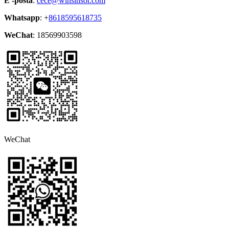
E -pošta
:
cece@winsinsor.com
Whatsapp
: +
8618595618735
WeChat
: 18569903598
WeChat