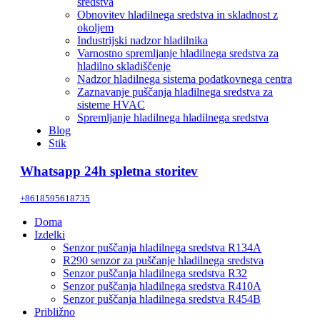
sredstva
Obnovitev hladilnega sredstva in skladnost z
okoljem
Industrijski nadzor hladilnika
Varnostno spremljanje hladilnega sredstva za
hladilno skladiščenje
Nadzor hladilnega sistema podatkovnega centra
Zaznavanje puščanja hladilnega sredstva za
sisteme HVAC
Spremljanje hladilnega hladilnega sredstva
Blog
Stik
Whatsapp 24h spletna storitev
+8618595618735
Doma
Izdelki
Senzor puščanja hladilnega sredstva R134A
R290 senzor za puščanje hladilnega sredstva
Senzor puščanja hladilnega sredstva R32
Senzor puščanja hladilnega sredstva R410A
Senzor puščanja hladilnega sredstva R454B
Približno