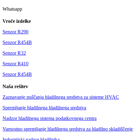
Whatsapp
Vroče izdelke
Senzor R290
Senzor R454B
Senzor R32
Senzor R410
Senzor R454B
Naša rešitev
Zaznavanje puščanja hladilnega sredstva za sisteme HVAC
Spremljanje hladilnega hladilnega sredstva
Nadzor hladilnega sistema podatkovnega centra
Varnostno spremljanje hladilnega sredstva za hladilno skladiščenje
Industrijski nadzor hladilnika