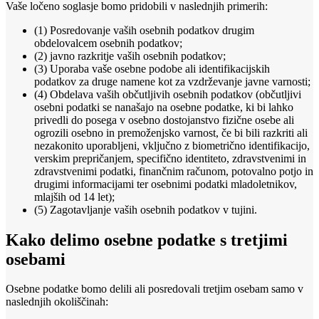
Vaše ločeno soglasje bomo pridobili v naslednjih primerih:
(1) Posredovanje vaših osebnih podatkov drugim
obdelovalcem osebnih podatkov;
(2) javno razkritje vaših osebnih podatkov;
(3) Uporaba vaše osebne podobe ali identifikacijskih
podatkov za druge namene kot za vzdrževanje javne varnosti;
(4) Obdelava vaših občutljivih osebnih podatkov (občutljivi
osebni podatki se nanašajo na osebne podatke, ki bi lahko
privedli do posega v osebno dostojanstvo fizične osebe ali
ogrozili osebno in premoženjsko varnost, če bi bili razkriti ali
nezakonito uporabljeni, vključno z biometrično identifikacijo,
verskim prepričanjem, specifično identiteto, zdravstvenimi in
zdravstvenimi podatki, finančnim računom, potovalno potjo in
drugimi informacijami ter osebnimi podatki mladoletnikov,
mlajših od 14 let);
(5) Zagotavljanje vaših osebnih podatkov v tujini.
Kako delimo osebne podatke s tretjimi
osebami
Osebne podatke bomo delili ali posredovali tretjim osebam samo v
naslednjih okoliščinah: