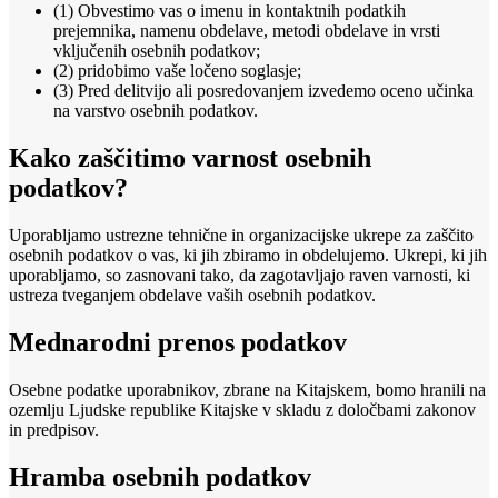
(1) Obvestimo vas o imenu in kontaktnih podatkih
prejemnika, namenu obdelave, metodi obdelave in vrsti
vključenih osebnih podatkov;
(2) pridobimo vaše ločeno soglasje;
(3) Pred delitvijo ali posredovanjem izvedemo oceno učinka
na varstvo osebnih podatkov.
Kako zaščitimo varnost osebnih
podatkov?
Uporabljamo ustrezne tehnične in organizacijske ukrepe za zaščito
osebnih podatkov o vas, ki jih zbiramo in obdelujemo. Ukrepi, ki jih
uporabljamo, so zasnovani tako, da zagotavljajo raven varnosti, ki
ustreza tveganjem obdelave vaših osebnih podatkov.
Mednarodni prenos podatkov
Osebne podatke uporabnikov, zbrane na Kitajskem, bomo hranili na
ozemlju Ljudske republike Kitajske v skladu z določbami zakonov
in predpisov.
Hramba osebnih podatkov