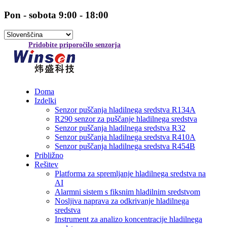
Pon - sobota 9:00 - 18:00
Pridobite priporočilo senzorja
Doma
Izdelki
Senzor puščanja hladilnega sredstva R134A
R290 senzor za puščanje hladilnega sredstva
Senzor puščanja hladilnega sredstva R32
Senzor puščanja hladilnega sredstva R410A
Senzor puščanja hladilnega sredstva R454B
Približno
Rešitev
Platforma za spremljanje hladilnega sredstva na
AI
Alarmni sistem s fiksnim hladilnim sredstvom
Nosljiva naprava za odkrivanje hladilnega
sredstva
Instrument za analizo koncentracije hladilnega