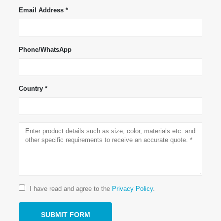
Email Address *
WeChat
Whatsapp
Phone/WhatsApp
Vroče izdelke
Senzor R290
Country *
Senzor R454B
Senzor R32
Senzor R410
Senzor R454B
Naša rešitev
Zaznavanje puščanja hladilnega
sredstva za sisteme HVAC
I have read and agree to the
Privacy Policy
.
Spremljanje hladilnega hladilnega
sredstva