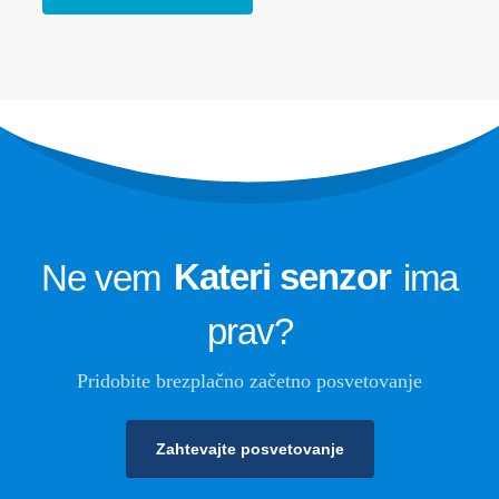
Nadzor hladilnega sistema
podatkovnega centra
Varnostno spremljanje hladilnega
sredstva za hladilno skladiščenje
Industrijski nadzor hladilnika
Pogled več
Sledite nam
Ne vem
Kateri senzor
ima
prav?
Pridobite brezplačno začetno posvetovanje
Zahtevajte posvetovanje
Winsen. © 2026. Vse pravice pridržane
Politika zasebnosti