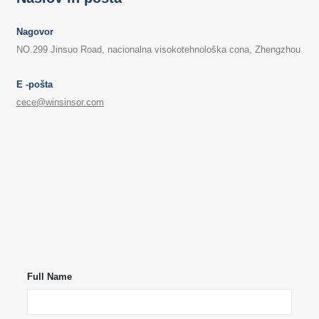
Nagovor
NO.299 Jinsuo Road, nacionalna visokotehnološka cona, Zhengzhou
E -pošta
cece@winsinsor.com
Kontaktirajte nas
Nagovor
: Št. 299 Jinsuo Road, National High-Tech Cona, Zhengzhou
Tel
:
0086-371-67169097
E -pošta
:
cece@winsinsor.com
Whatsapp
: +
8618595618735
WeChat
: 18569903598
Full Name