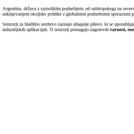
Argentina, država z raznolikim podnebjem, od subtropskega na severu d
usklajevanjem okoljske politike z globalnimi podnebnimi sporazumi po
Senzorji za hladilno sredstvo zaznajo uhajanje plinov, ki se uporablj
industrijskih aplikacijah. Ti senzorji pomagajo zagotoviti
varnost, en