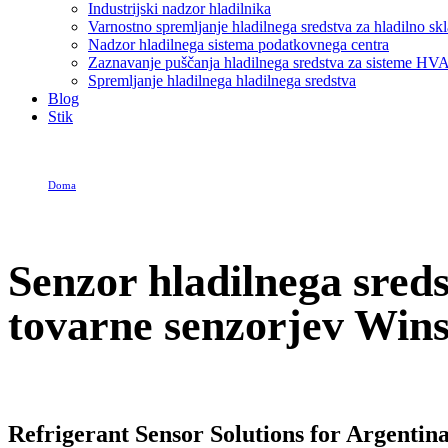
Industrijski nadzor hladilnika
Varnostno spremljanje hladilnega sredstva za hladilno sk
Nadzor hladilnega sistema podatkovnega centra
Zaznavanje puščanja hladilnega sredstva za sisteme HV
Spremljanje hladilnega hladilnega sredstva
Blog
Stik
Doma
Senzor hladilnega sredstva Argentina – zanesljiva dobava iz kitajske tovarne senzorje
Senzor hladilnega sreds
tovarne senzorjev Win
Refrigerant Sensor Solutions for Argentin