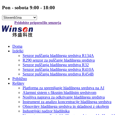
Pon - sobota 9:00 - 18:00
Pridobite priporočilo senzorja
Doma
Izdelki
Senzor puščanja hladilnega sredstva R134A
R290 senzor za puščanje hladilnega sredstva
Senzor puščanja hladilnega sredstva R32
Senzor puščanja hladilnega sredstva R410A
Senzor puščanja hladilnega sredstva R454B
Približno
Rešitev
Platforma za spremljanje hladilnega sredstva na AI
Alarmni sistem s fiksnim hladilnim sredstvom
Nosljiva naprava za odkrivanje hladilnega sredstva
Instrument za analizo koncentracije hladilnega sredstva
Obnovitev hladilnega sredstva in skladnost z okoljem
Industrijski nadzor hladilnika