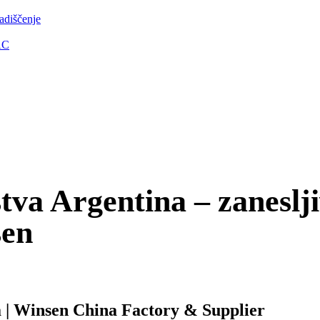
ladiščenje
AC
v Winsen
tva Argentina – zaneslji
sen
a | Winsen China Factory & Supplier