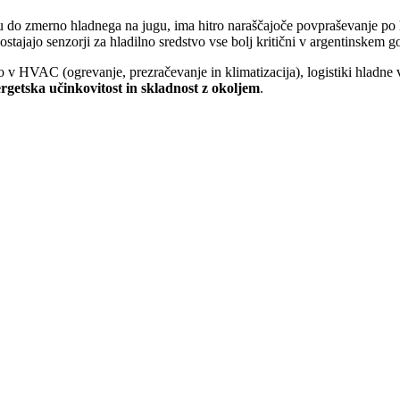
o zmerno hladnega na jugu, ima hitro naraščajoče povpraševanje po hlad
stajajo senzorji za hladilno sredstvo vse bolj kritični v argentinskem
ajo v HVAC (ogrevanje, prezračevanje in klimatizacija), logistiki hladn
ergetska učinkovitost in skladnost z okoljem
.