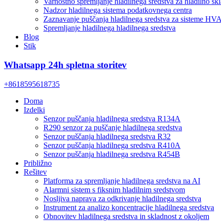
Varnostno spremljanje hladilnega sredstva za hladilno sk
Nadzor hladilnega sistema podatkovnega centra
Zaznavanje puščanja hladilnega sredstva za sisteme HV
Spremljanje hladilnega hladilnega sredstva
Blog
Stik
Whatsapp 24h spletna storitev
+8618595618735
Doma
Izdelki
Senzor puščanja hladilnega sredstva R134A
R290 senzor za puščanje hladilnega sredstva
Senzor puščanja hladilnega sredstva R32
Senzor puščanja hladilnega sredstva R410A
Senzor puščanja hladilnega sredstva R454B
Približno
Rešitev
Platforma za spremljanje hladilnega sredstva na AI
Alarmni sistem s fiksnim hladilnim sredstvom
Nosljiva naprava za odkrivanje hladilnega sredstva
Instrument za analizo koncentracije hladilnega sredstva
Obnovitev hladilnega sredstva in skladnost z okoljem