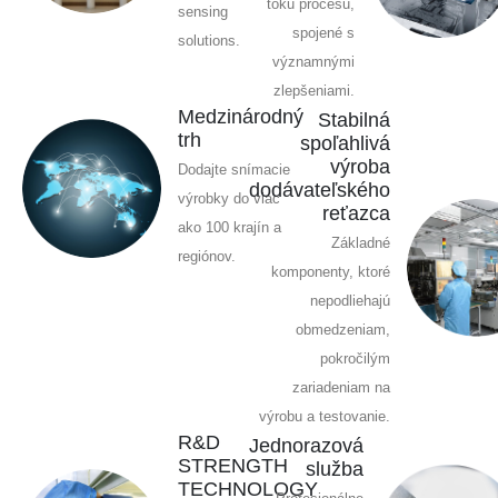
toku procesu,
sensing
spojené s
solutions.
významnými
zlepšeniami.
Medzinárodný
Stabilná
trh
spoľahlivá
výroba
Dodajte snímacie
dodávateľského
výrobky do viac
reťazca
ako 100 krajín a
Základné
regiónov.
komponenty, ktoré
nepodliehajú
obmedzeniam,
pokročilým
zariadeniam na
výrobu a testovanie.
R&D
Jednorazová
STRENGTH
služba
TECHNOLOGY