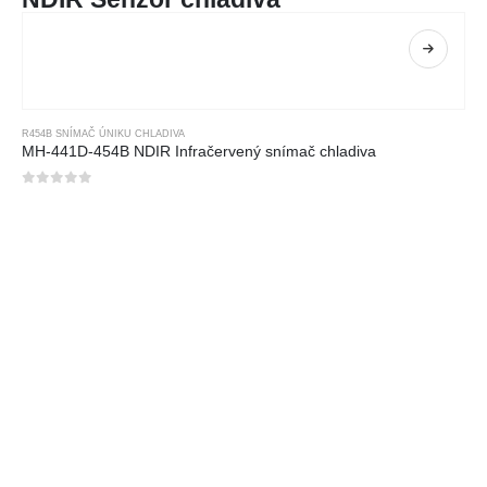
R454B SNÍMAČ ÚNIKU CHLADIVA
MH-441D-454B NDIR Infračervený snímač chladiva
0
z 5