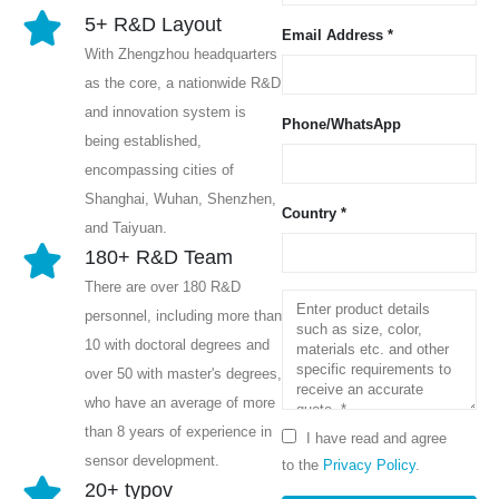
5+ R&D Layout
Email Address *
With Zhengzhou headquarters
as the core, a nationwide R&D
and innovation system is
Phone/WhatsApp
being established,
encompassing cities of
Shanghai, Wuhan, Shenzhen,
Country *
and Taiyuan.
180+ R&D Team
There are over 180 R&D
personnel, including more than
10 with doctoral degrees and
over 50 with master's degrees,
who have an average of more
than 8 years of experience in
I have read and agree
sensor development.
to the
Privacy Policy
.
20+ typov