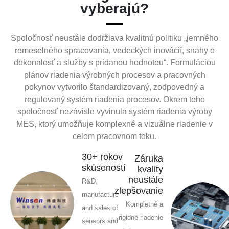
vyberajú?
Spoločnosť neustále dodržiava kvalitnú politiku „jemného
remeselného spracovania, vedeckých inovácií, snahy o
dokonalosť a služby s pridanou hodnotou“. Formuláciou
plánov riadenia výrobných procesov a pracovných
pokynov vytvorilo štandardizovaný, zodpovedný a
regulovaný systém riadenia procesov. Okrem toho
spoločnosť nezávisle vyvinula systém riadenia výroby
MES, ktorý umožňuje komplexné a vizuálne riadenie v
celom pracovnom toku.
30+ rokov
Záruka
skúseností
kvality
neustále
R&D,
zlepšovanie
manufacture
Kompletné a
and sales of
rigidné riadenie
sensors and