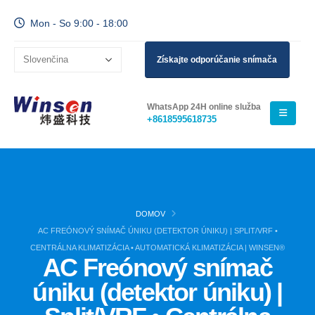
Mon - So 9:00 - 18:00
Získajte odporúčanie snímača
WhatsApp 24H online služba
+8618595618735
DOMOV
AC FREÓNOVÝ SNÍMAČ ÚNIKU (DETEKTOR ÚNIKU) | SPLIT/VRF •
CENTRÁLNA KLIMATIZÁCIA • AUTOMATICKÁ KLIMATIZÁCIA | WINSEN®
AC Freónový snímač
úniku (detektor úniku) |