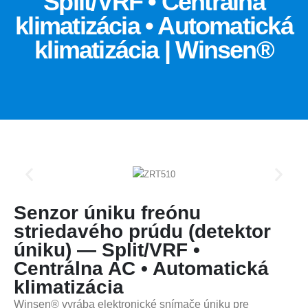
Split/VRF • Centrálna
klimatizácia • Automatická
klimatizácia | Winsen®
Senzor úniku freónu
striedavého prúdu (detektor
úniku) — Split/VRF •
Centrálna AC • Automatická
klimatizácia
Winsen® vyrába elektronické snímače úniku pre