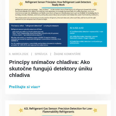
Kontaktujte nás
Osloviť
: Č. 299 Jinsuo Road, National High-Tech Zone, Zhengzhou
Doska
:
0086-371-67169097
E -mail
:
cece@winsensor.com
6. MARCA 2026
SPRÁVCA
ŽIADNE KOMENTÁRE
Princípy snímačov chladiva: Ako
Whatsapp
: +
8618595618735
skutočne fungujú detektory úniku
Wechat
: 18569903598
chladiva
Prečítajte si viac+
Wechat
Whatsapp