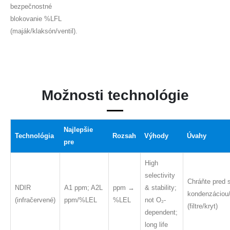
bezpečnostné
blokovanie %LFL
(maják/klaksón/ventil).
Možnosti technológie
Najlepšie
Technológia
Rozsah
Výhody
Úvahy
pre
High
selectivity
Chráňte pred s
NDIR
A1 ppm; A2L
ppm →
& stability;
kondenzáciou
(infračervené)
ppm/%LEL
%LEL
not O₂-
(filtre/kryt)
dependent;
long life