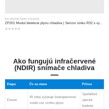
R32 SENZOR ÚNIKU CHLADIVA
ZP201 Modul detekcie plynu chladiva | Senzor úniku R32 s vysokou citlivosťou
0
z 5
Ako fungujú infračervené
(NDIR) snímače chladiva
Etapa
Čo sa stane
Prínos
Spoľahlivé
IR zdroj vyžaruje širokopásmové
Emisie
optické
svetlo cez vzorku plynu.
budenie