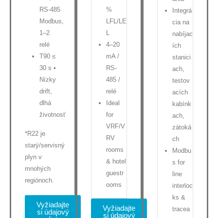
RS-485
%
Integrá
Modbus,
LFL/LE
cia na
1–2
L
nabíjac
relé
4–20
ích
T90 ≤
mA /
stanici
30 s •
RS-
ach,
Nízky
485 /
testov
drift,
relé
acích
dlhá
Ideal
kabínk
životnosť
for
ach,
VRF/V
zátoká
*R22 je
RV
ch
starý/servisný
rooms
Modbu
plyn v
& hotel
s for
mnohých
guestr
line
regiónoch.
ooms
interloc
ks &
Vyžiadajte
Vyžiadajte
tracea
si údajový
si údajový