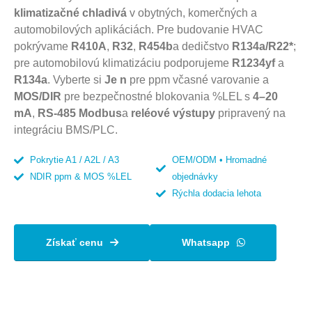
klimatizačné chladivá
v obytných, komerčných a
automobilových aplikáciách. Pre budovanie HVAC
pokrývame
R410A
,
R32
,
R454b
a dedičstvo
R134a/R22*
;
pre automobilovú klimatizáciu podporujeme
R1234yf
a
R134a
. Vyberte si
Je n
pre ppm včasné varovanie a
MOS/DIR
pre bezpečnostné blokovania %LEL s
4–20
mA
,
RS-485 Modbus
a
reléové výstupy
pripravený na
integráciu BMS/PLC.
Pokrytie A1 / A2L / A3
OEM/ODM • Hromadné
NDIR ppm & MOS %LEL
objednávky
Rýchla dodacia lehota
Získať cenu
Whatsapp