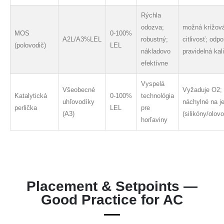
Rýchla
odozva;
možná krížov
MOS
0-100%
A2L/A3%LEL
robustný;
citlivosť; odp
(polovodič)
LEL
nákladovo
pravidelná kal
efektívne
Vyspelá
Všeobecné
Vyžaduje O2;
Katalytická
0-100%
technológia
uhľovodíky
náchylné na j
perlička
LEL
pre
(A3)
(silikóny/olovo
horľaviny
Placement & Setpoints —
Good Practice for AC