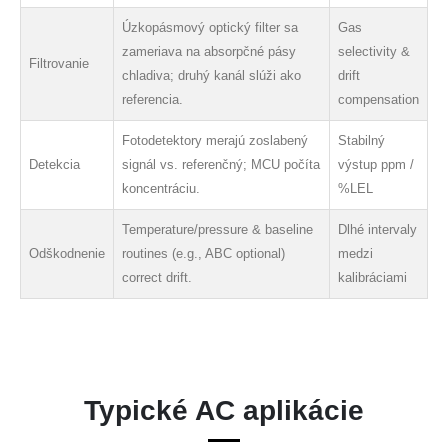
Úzkopásmový optický filter sa
Gas
zameriava na absorpčné pásy
selectivity &
Filtrovanie
chladiva; druhý kanál slúži ako
drift
referencia.
compensation
Fotodetektory merajú zoslabený
Stabilný
Detekcia
signál vs. referenčný; MCU počíta
výstup ppm /
koncentráciu.
%LEL
Temperature/pressure & baseline
Dlhé intervaly
Odškodnenie
routines (e.g., ABC optional)
medzi
correct drift.
kalibráciami
Typické AC aplikácie