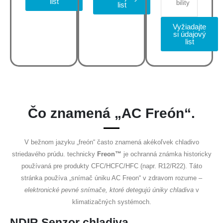
list
bility
list
Vyžiadajte
si údajový
list
Čo znamená „AC Freón“.
V bežnom jazyku „freón“ často znamená akékoľvek chladivo
striedavého prúdu. technicky
Freon™
je ochranná známka historicky
používaná pre produkty CFC/HCFC/HFC (napr. R12/R22). Táto
stránka používa „snímač úniku AC Freon“ v zdravom rozume –
elektronické pevné snímače, ktoré detegujú úniky chladiva
v
klimatizačných systémoch.
NDIR Senzor chladiva