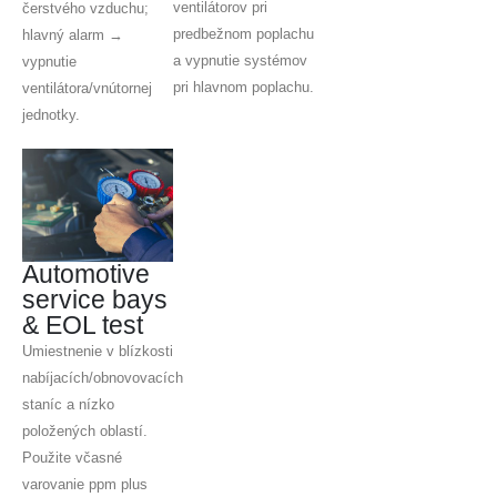
ventilátorov pri
čerstvého vzduchu;
predbežnom poplachu
hlavný alarm →
a vypnutie systémov
vypnutie
pri hlavnom poplachu.
ventilátora/vnútornej
jednotky.
Automotive
service bays
& EOL test
Umiestnenie v blízkosti
nabíjacích/obnovovacích
staníc a nízko
položených oblastí.
Použite včasné
varovanie ppm plus