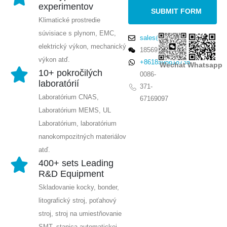
experimentov
Klimatické prostredie
súvisiace s plynom, EMC,
sales@winsensor.com
elektrický výkon, mechanický
18569903598
výkon atď.
+8618595618735
Wechat
Whatsapp
10+ pokročilých
0086-
laboratórií
371-
Laboratórium CNAS,
67169097
Laboratórium MEMS, UL
Laboratórium, laboratórium
nanokompozitných materiálov
atď.
400+ sets Leading
R&D Equipment
Skladovanie kocky, bonder,
litografický stroj, poťahový
stroj, stroj na umiestňovanie
SMT, stanica automatickej