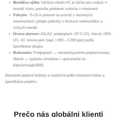
Montážna výška:
Väčšina chladív AC je ťažšia ako vzduch ⇒
montáž nízko; potvrďte prietokom vzduchu v miestnosti.
Pokrytie:
~5–10 m polomer na snímač v otvorených
miestnostiach; pridajte jednotky v blízkosti ventilov/kĺbov a
nízkych vreciek.
Úrovne alarmov:
A2L/A3: predpoplach ≈25 % LFL; hlavný ≈50%
LFL. A1: úrovne ppm (napr. 1 000 – 5 000 ppm) podľa
špecifikácie dizajnu.
Blokovanie:
Predpoplach → vetranie/spustenie preplachovania;
Hlavné → vypnutie zariadenia + upozornenie na
klaksón/maják/BMS.
Dokončite prahové hodnoty a množstvá podľa miestnych kódov a
špecifikácie projektu.
Prečo nás globálni klienti