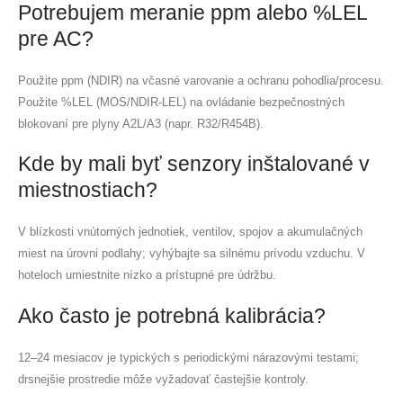
Potrebujem meranie ppm alebo %LEL
pre AC?
Použite ppm (NDIR) na včasné varovanie a ochranu pohodlia/procesu.
Použite %LEL (MOS/NDIR-LEL) na ovládanie bezpečnostných
blokovaní pre plyny A2L/A3 (napr. R32/R454B).
Kde by mali byť senzory inštalované v
miestnostiach?
V blízkosti vnútorných jednotiek, ventilov, spojov a akumulačných
miest na úrovni podlahy; vyhýbajte sa silnému prívodu vzduchu. V
hoteloch umiestnite nízko a prístupné pre údržbu.
Ako často je potrebná kalibrácia?
12–24 mesiacov je typických s periodickými nárazovými testami;
drsnejšie prostredie môže vyžadovať častejšie kontroly.