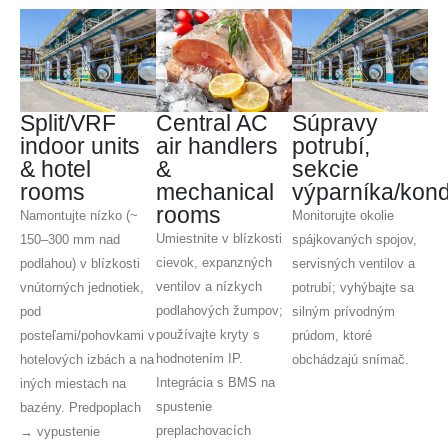
Split/VRF
Central AC
Súpravy
indoor units
air handlers
potrubí,
& hotel
&
sekcie
rooms
mechanical
výparníka/kon
rooms
Namontujte nízko (~
Monitorujte okolie
Umiestnite v blízkosti
150–300 mm nad
spájkovaných spojov,
cievok, expanzných
podlahou) v blízkosti
servisných ventilov a
ventilov a nízkych
vnútorných jednotiek,
potrubí; vyhýbajte sa
podlahových žumpov;
pod
silným prívodným
používajte kryty s
posteľami/pohovkami v
prúdom, ktoré
hodnotením IP.
hotelových izbách a na
obchádzajú snímač.
Integrácia s BMS na
iných miestach na
spustenie
bazény. Predpoplach
preplachovacích
→ vypustenie