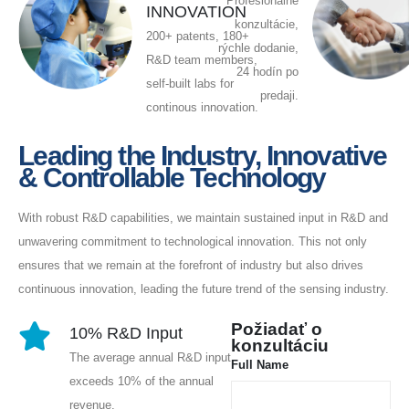
Profesionálne
INNOVATION
konzultácie,
200+ patents, 180+
rýchle dodanie,
R&D team members,
24 hodín po
self-built labs for
predaji.
continous innovation.
Leading the Industry, Innovative
& Controllable Technology
With robust R&D capabilities, we maintain sustained input in R&D and
unwavering commitment to technological innovation. This not only
ensures that we remain at the forefront of industry but also drives
continuous innovation, leading the future trend of the sensing industry.
Požiadať o
10% R&D Input
konzultáciu
The average annual R&D input
Full Name
exceeds 10% of the annual
revenue.