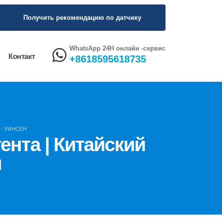
Получить рекомендацию по датчику
WhatsApp 24H онлайн -сервис
Контакт
+8618595618735
 - УИНСЕН
ента | Китайский
н