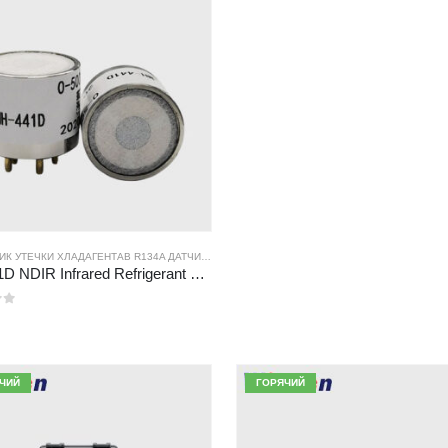
ЧИК УТЕЧКИ ХЛАДАГЕНТА
В
R290 ДАТЧИК УТЕЧКИ ХЛАДАГЕНТА
В
R134A ДАТЧИК УТЕЧКИ ХЛАДАГЕНТА
В
R410A ДАТЧИК УТЕЧКИ ХЛАДАГЕНТА
В
R410A ДАТЧИК УТЕЧКИ
MH-441D NDIR Infrared Refrigerant Sensor | High Sensitivity | HVAC & Industrial Safety | Long Lifespan
ЧИЙ
ГОРЯЧИЙ