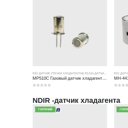
R32 ДАТЧИК УТЕЧКИ ХЛАДАГЕНТА
В
R134A ДАТЧИК УТЕЧКИ ХЛАДАГЕНТА
R32 ДАТ
MP510C Газовый датчик хладагента | Высокочувствительное обнаружение утечки Freon для R32, R134A, R410A, R290
0
из 5
0
из 5
NDIR -датчик хладагента
ГОРЯЧИЙ
ГОРЯ