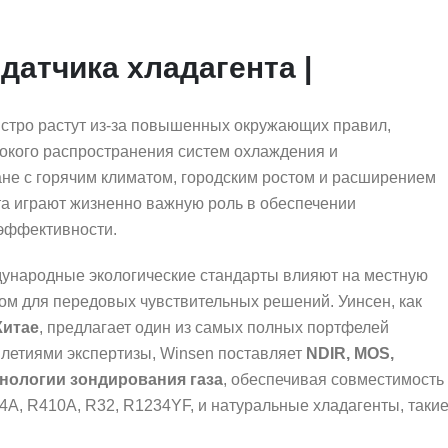
атчика хладагента |
ыстро растут из-за повышенных окружающих правил,
окого распространения систем охлаждения и
ане с горячим климатом, городским ростом и расширением
а играют жизненно важную роль в обеспечении
 эффективности.
дународные экологические стандарты влияют на местную
ом для передовых чувствительных решений. Уинсен, как
Китае
, предлагает один из самых полных портфелей
илетиями экспертизы, Winsen поставляет
NDIR, MOS,
хнологии зондирования газа
, обеспечивая совместимость
4A, R410A, R32, R1234YF, и натуральные хладагенты, таки