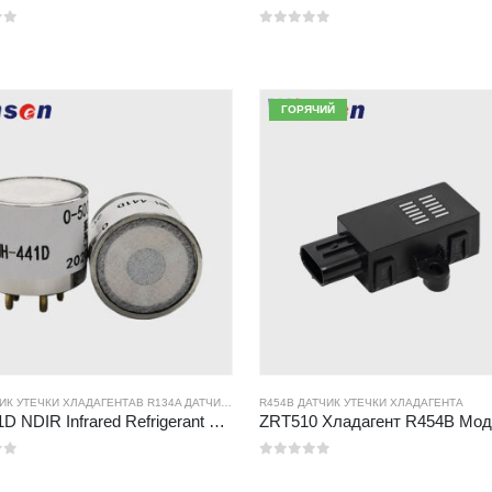
0
из 5
ГОРЯЧИЙ
ЧИК УТЕЧКИ ХЛАДАГЕНТА
В
R454B ДАТЧИК УТЕЧКИ ХЛАДАГЕНТА
В
R134A ДАТЧИК УТЕЧКИ ХЛАДАГЕНТА
R454B ДАТЧИК УТЕЧКИ ХЛАДАГЕНТА
В
R410A ДАТЧИК УТЕЧКИ
MH-441D NDIR Infrared Refrigerant Sensor | High Sensitivity | HVAC & Industrial Safety | Long Lifespan
0
из 5