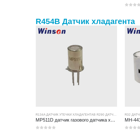
0
из 5
R454B Датчик хладагента
R134A ДАТЧИК УТЕЧКИ ХЛАДАГЕНТА
В
R290 ДАТЧИК УТЕЧКИ ХЛАДАГЕНТА
R32 ДАТ
MP511D датчик газового датчика хладагента-датчик на основе полупроводников для обнаружения утечки хладагента
0
из 5
0
из 5