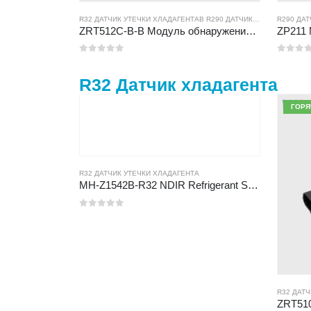
R32 ДАТЧИК УТЕЧКИ ХЛАДАГЕНТА
В
R290 ДАТЧИК УТЕЧКИ ХЛАДАГЕНТА
R290 ДА
ZRT512C-B-B Модуль обнаружения хладагента | Датчик газового датчика NDIR низкого напряжения для R32, R454B, R290
0
из 5
0
из 5
R32 Датчик хладагента
ГОРЯ
R32 ДАТЧИК УТЕЧКИ ХЛАДАГЕНТА
MH-Z1542B-R32 NDIR Refrigerant Sensor | High Sensitivity | Long Lifespan | HVAC & Industrial Safety
0
из 5
R32 ДАТ