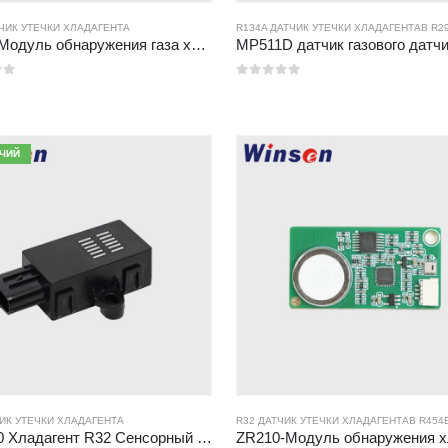
ТЧИК УТЕЧКИ ХЛАДАГЕНТА
В
R454B ДАТЧИК УТЕЧКИ ХЛАДАГЕНТА
R134A ДАТЧИК УТЕЧКИ ХЛАДАГЕНТА
В
R290 ДАТЧ
ZP211 Модуль обнаружения газа хладагента-датчик высокочувствительности для обнаружения утечки хладагента
0
из 5
ЧИЙ
ЧИК УТЕЧКИ ХЛАДАГЕНТА
R32 ДАТЧИК УТЕЧКИ ХЛАДАГЕНТА
В
R454B ДАТЧИК
ZRT510 Хладагент R32 Сенсорный модуль-высокопроизводительный датчик хладагента NDIR