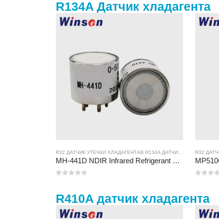
R134A Датчик хладагента
R32 ДАТЧИК УТЕЧКИ ХЛАДАГЕНТА
В
R134A ДАТЧИК УТЕЧКИ ХЛАДАГЕНТА
R32 ДАТ
MH-441D NDIR Infrared Refrigerant Sensor | High Sensitivity | HVAC & Industrial Safety | Long Lifespan
0
из 5
0
из 5
R410A датчик хладагента