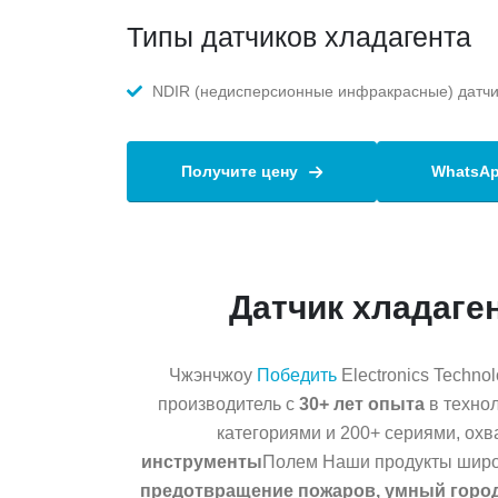
Типы датчиков хладагента
NDIR (недисперсионные инфракрасные) датчи
Получите цену
WhatsA
Датчик хладаген
Чжэнчжоу
Победить
Electronics Technolo
производитель с
30+ лет опыта
в техно
категориями и 200+ сериями, о
инструменты
Полем Наши продукты широ
предотвращение пожаров, умный горо