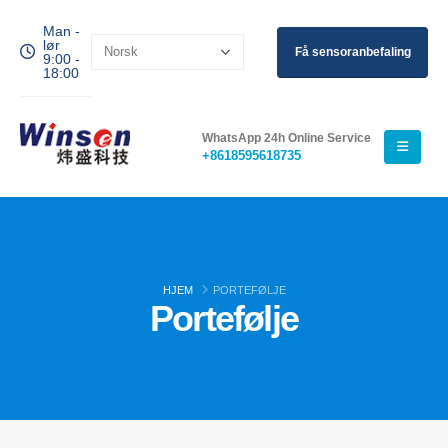
Man -
lør
Få sensoranbefaling
9:00 -
18:00
WeChat
WhatsApp
Varme produkter
WhatsApp 24h Online Service
+8618595618735
R290 sensor
R454B sensor
R32 sensor
R410 sensor
HJEM
PORTEFØLJE
R454B sensor
Portefølje
Vår løsning
Kjølemediums lekkasjedeteksjon for
HVAC -systemer
Kaldkjeden kjølemediumovervåking
Datasenterkjølingssystemovervåking