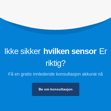
Kjølemediumsikkerhetsovervåking for
kjølerom
Industriell kjølegassovervåking
Se mer
Følg oss
Ikke sikker
hvilken sensor
Er
riktig?
Få en gratis innledende konsultasjon akkurat nå
Be om konsultasjon
Winsen. © 2026. Med enerett
Personvernerklæring