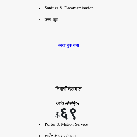
Sanitize & Decontamination
उच्च धूळ
आता बुक करा
निवासी देखभाल
सर्वात लोकप्रिय
६९
$
Porter & Matron Service
कार्पेट केअर प्रोग्राम