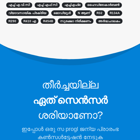
എച്ച്.എ.വി.സി
എച്ച്.എഫ്.സി
എച്ച്എഫ്ഒ
ഹൈഡ്രോകാർബൺ
തണുത്ത ചെയിൻ റഫ്രിജറന്റ്
വ്യാവസായിക പ്രക്രിയ
മൊഡ്യൂൾ
N ആണ്
R32
R134A
മോണിറ്ററിംഗ്
R290
R410 എ
R454B
സുരക്ഷാ നിരീക്ഷണം
അർദ്ധചാലകം
ഡാറ്റ സെന്റർ കൂളിംഗ് സിസ്റ്റം
മോണിറ്ററിംഗ്
തണുത്ത സംഭരണത്തിനായി
റഫ്രിജറന്റ് സുരക്ഷാ നിരീക്ഷണം
വ്യാവസായിക ശീതീകരണ പാഠ
നിരീക്ഷണം
തീർച്ചയില്ല
കൂടുതൽ കാണുക
ഞങ്ങളെ പിന്തുടരുക
ഏത് സെൻസർ
ശരിയാണോ?
ഇപ്പോൾ ഒരു സ progl ജന്യ പ്രാരംഭ
കൺസൾട്ടേഷൻ നേടുക