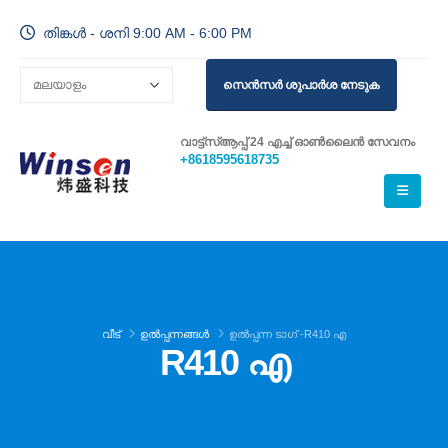
തിങ്കൾ - ശനി 9:00 AM - 6:00 PM
സെൻസർ ശുപാർശ നേടുക
വാട്ട്സ്ആപ്പ് 24 എച്ച് ഓൺലൈൻ സേവനം
+8618595618735
വീട്
ഉൽപ്പന്നങ്ങൾ
ഉൽപ്പന്ന ടാഗ് -
R410 എ
R410 എ