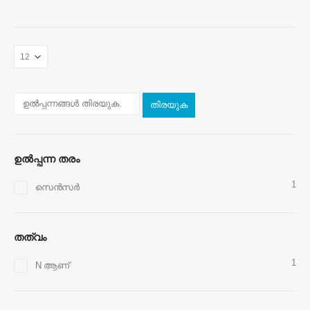
ഞങ്ങളെ സമീപിക്കുക
തിരയുക
അഭിസംബോധന ചെയ്യുക
: നമ്പർ 299 ജിൻസുവോ റോഡ്, നാഷണൽ
ഹൈടെക് സോൺ, ഷെങ്ഷ ou
തെല
:
0086-371-67169097
ഉൽപ്പന്ന തരം
ഇമെയിൽ
:
Cece@wiensensor.com
1
സെൻസർ
വാട്ട്സ്ആപ്പ്
: +
8618595618735
വെചാറ്റ്
: 18569903598
തത്വം
1
N ആണ്