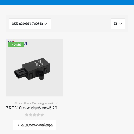
ചൂടുള്ള
R290 റഫ്രിജറന്റ് ചോർച്ച സെൻസർ
ZRT510 റഫ്രിജർ ആർ 290 സെൻസർ മൊഡ്യൂൾ - ഉയർന്ന പ്രകടനം Ndir റഫ്രിജറന്റ് സെൻസർ
0
5 ൽ
കൂടുതൽ വായിക്കുക