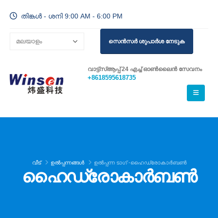
തിങ്കൾ - ശനി 9:00 AM - 6:00 PM
സെൻസർ ശുപാർശ നേടുക
വാട്ട്സ്ആപ്പ് 24 എച്ച് ഓൺലൈൻ സേവനം
+8618595618735
വീട്
ഉൽപ്പന്നങ്ങൾ
ഉൽപ്പന്ന ടാഗ് -
ഹൈഡ്രോകാർബൺ
ഹൈഡ്രോകാർബൺ