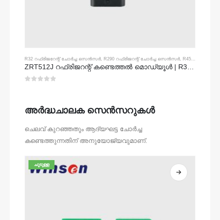
R32 റഫ്രിജറേന്റ് ചോർച്ച സെൻസർ
,
R290 റഫ്രിജറന്റ് ചോർച്ച സെൻസർ
,
R454B റഫ്രിജറന്റ് ചോർച്ച സെൻസർ
ZRT512J റഫ്രിജറന്റ് കണ്ടെത്തൽ മൊഡ്യൂൾ | R32, R454B, R290 | നായി എൻഡിഐആർ ഗ്യാസ് സെൻസർ | Rs485 കമ്മ്യൂണിക്കേഷൻ
0
5 ൽ
അർദ്ധചാലക സെൻസറുകൾ
ചെലവ് കുറഞ്ഞതും ആദ്യഘട്ട ചോർച്ച
കണ്ടെത്തുന്നതിന് അനുയോജ്യവുമാണ്.
ചൂടുള്ള