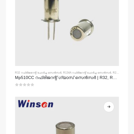
R32 റഫ്രിജറേന്റ് ചോർച്ച സെൻസർ
,
R134A റഫ്രിജറന്റ് ചോർച്ച സെൻസർ
,
R290 റഫ്രിജറന്റ് ചോർച്ച സെൻസർ
Mp510CC റഫ്രിജറന്റ് ഗ്യാസ് സെൻസർ | R32, R134A, R410A, R290 എന്നിവയ്ക്കുള്ള ഫ്രോൺ ലീക്ക് കണ്ടെത്തൽ
0
5 ൽ