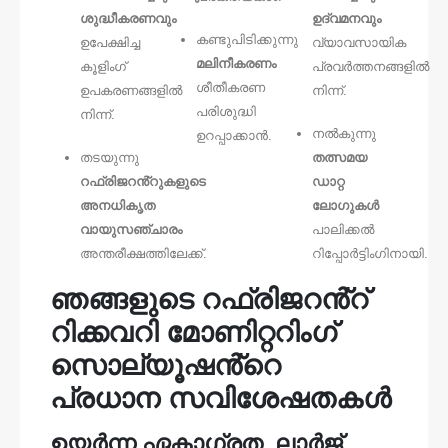
ശുദ്ധീകരണവും
ഉദ്വമനവും
കണ്ടുപിടിക്കുന്നു
ഉപേക്ഷിച്ച
വ്യാവസായിക
മലിനീകരണം
കൂളിംഗ്
പ്രവർത്തനങ്ങളിൽ
ശീതീകരണ
ഉപകരണങ്ങളിൽ
നിന്ന്.
പരിശുദ്ധി
നിന്ന്.
നൽകുന്നു
ഉറപ്പാക്കാൻ.
തടയുന്നു
തത്സമയ
റഫ്രിജറൻ്റുകളുടെ
ഡാറ്റ
അനധികൃത
ലോഗുകൾ
വായുസഞ്ചാരം
പാലിക്കൽ
അന്തരീക്ഷത്തിലേക്ക്.
റിപ്പോർട്ടിംഗിനായി.
ഞങ്ങളുടെ റഫ്രിജറൻ്റ്
റിക്കവറി മോണിറ്ററിംഗ്
സൊല്യൂഷൻ്റെ
പ്രധാന സവിശേഷതകൾ
ഉയർന്ന ഏകാഗ്രത, ലാർജ്