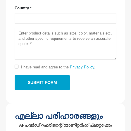
Country *
ഞങ്ങളെ സമീപിക്കുക
അഭിസംബോധന ചെയ്യുക
: നമ്പർ 299 ജിൻസുവോ റോഡ്, നാഷണൽ
ഹൈടെക് സോൺ, ഷെങ്ഷ ou
തെല
:
0086-371-67169097
I have read and agree to the
Privacy Policy
.
ഇമെയിൽ
:
Cece@wiensensor.com
വാട്ട്സ്ആപ്പ്
: +
8618595618735
വെചാറ്റ്
: 18569903598
എല്ലാ പരിഹാരങ്ങളും
AI-പവർഡ് റഫ്രിജറന്റ് മോണിറ്ററിംഗ് പ്ലാറ്റ്ഫോം