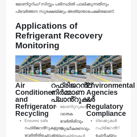
മോണിറ്ററിംഗ് സിസ്റ്റം പരിസ്ഥിതി പാലിക്കുന്നതിനും
പ്രവർത്തന സുരക്ഷയ്ക്കും അത്യന്താപേക്ഷിതമാണ്.
Applications of
Refrigerant Recovery
Monitoring
Air
റഫ്രിജറൻ്റ്
Environmental
Conditioner
നിർമ്മാണ
Agencies
and
പ്ലാൻ്റുകൾ
&
Refrigerator
Regulatory
മോണിറ്ററുകൾ
Recycling
Compliance
വാതക
Ensures safe
ട്രാക്കുകൾ
വേർതിരിവും
റഫ്രിജറൻ്റുകളുടെ
റഫ്രിജറൻ്റ്
ശുദ്ധീകരണവും
വേർതിരിച്ചെടുക്കലും
ചോർച്ചയും
പ്രക്രിയകൾ.