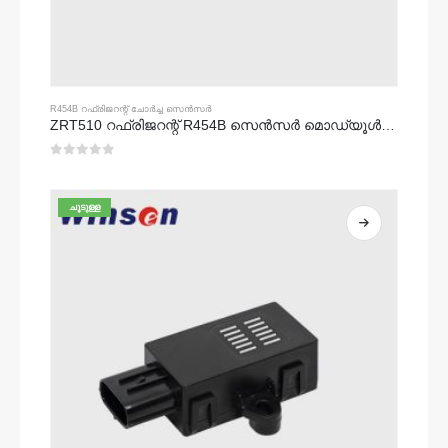
R454B റഫ്രിജറന്റ് ചോർച്ച സെൻസർ
ZRT510 റഫ്രിജറന്റ് R454B സെൻസർ മൊഡ്യൂൾ - ഉയർന്ന പ്രകടനം എൻഡിഐആർ റഫ്രിജറന്റ് സെൻസർ
0
5 ൽ
ചൂടുള്ള