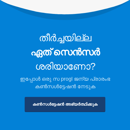
തണുത്ത സംഭരണത്തിനായി
റഫ്രിജറന്റ് സുരക്ഷാ നിരീക്ഷണം
വ്യാവസായിക ശീതീകരണ പാഠ
നിരീക്ഷണം
തീർച്ചയില്ല
കൂടുതൽ കാണുക
ഞങ്ങളെ പിന്തുടരുക
ഏത് സെൻസർ
ശരിയാണോ?
ഇപ്പോൾ ഒരു സ progl ജന്യ പ്രാരംഭ
കൺസൾട്ടേഷൻ നേടുക
കൺസൾട്ടേഷൻ അഭ്യർത്ഥിക്കുക
വിൻസെൻ. © 2026. എല്ലാ അവകാശങ്ങളും നിക്ഷിപ്തം
സ്വകാര്യതാ നയം