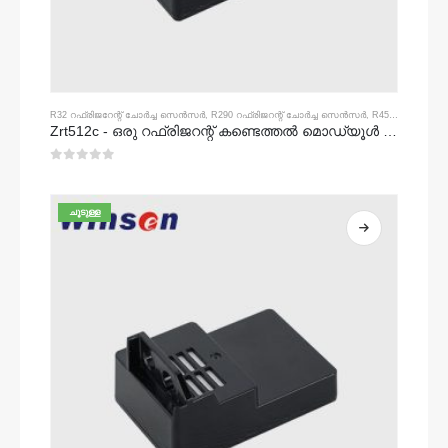
R32 റഫ്രിജറേന്റ് ചോർച്ച സെൻസർ
,
R290 റഫ്രിജറന്റ് ചോർച്ച സെൻസർ
,
R454B റഫ്രിജറന്റ് ചോർച്ച സെൻസർ
Zrt512c - ഒരു റഫ്രിജറന്റ് കണ്ടെത്തൽ മൊഡ്യൂൾ | R32, R454B, R290 | നായി എൻഡിഐആർ ഗ്യാസ് സെൻസർ | വിശാലമായ വോൾട്ടേജ് വൈദ്യുതി വിതരണം
0
5 ൽ
ചൂടുള്ള