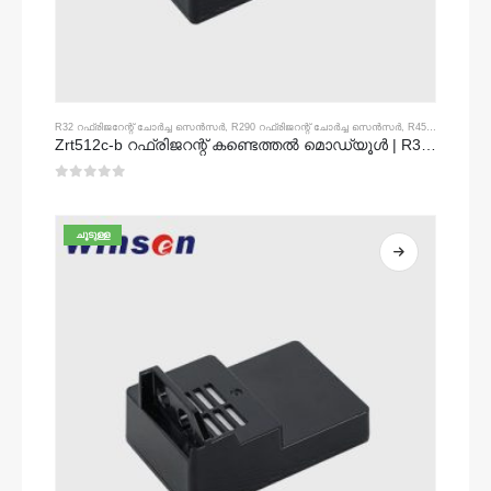
R32 റഫ്രിജറേന്റ് ചോർച്ച സെൻസർ
,
R290 റഫ്രിജറന്റ് ചോർച്ച സെൻസർ
,
R454B റഫ്രിജറന്റ് ചോർച്ച സെൻസർ
Zrt512c-b റഫ്രിജറന്റ് കണ്ടെത്തൽ മൊഡ്യൂൾ | R32, R454B, R290 ന് ലോ വോൾട്ടേജ് എൻഡിർ ഗ്യാസ് സെൻസർ
0
5 ൽ
ചൂടുള്ള