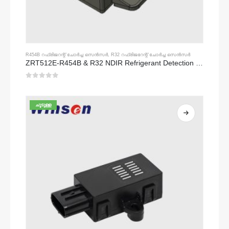
R454B റഫ്രിജറന്റ് ചോർച്ച സെൻസർ
,
R32 റഫ്രിജറേന്റ് ചോർച്ച സെൻസർ
ZRT512E-R454B & R32 NDIR Refrigerant Detection Module, RS485 HVAC Sensor, UL/IEC Certified
0
5 ൽ
ചൂടുള്ള