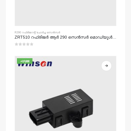
R290 റഫ്രിജറന്റ് ചോർച്ച സെൻസർ
ZRT510 റഫ്രിജർ ആർ 290 സെൻസർ മൊഡ്യൂൾ - ഉയർന്ന പ്രകടനം Ndir റഫ്രിജറന്റ് സെൻസർ
0
5 ൽ
ചൂടുള്ള