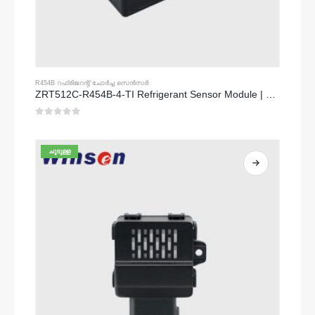
R454B റഫ്രിജറന്റ് ചോർച്ച സെൻസർ
ZRT512C-R454B-4-TI Refrigerant Sensor Module | NDIR Technology for HVAC & Industrial Safety Monitoring
0
5 ൽ
ചൂടുള്ള