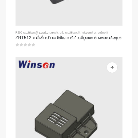
R290 റഫ്രിജറന്റ് ചോർച്ച സെൻസർ
,
റഫ്രിജറൻ്റ് ഗ്യാസ് സെൻസർ
ZRT512 സീരീസ് റഫ്രിജറൻ്റ് ഡിറ്റക്ഷൻ മൊഡ്യൂൾ
0
5 ൽ