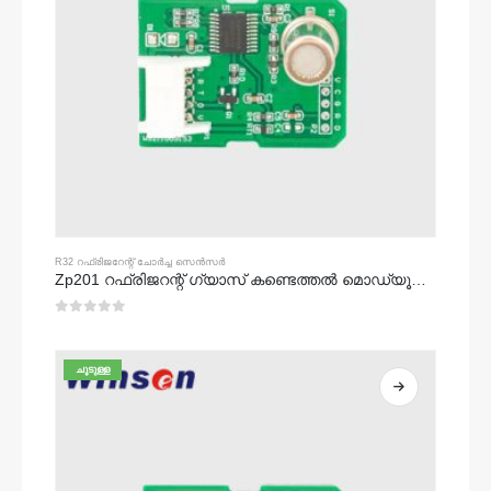
R32 റഫ്രിജറേന്റ് ചോർച്ച സെൻസർ
Zp201 റഫ്രിജറന്റ് ഗ്യാസ് കണ്ടെത്തൽ മൊഡ്യൂൾ | ഉയർന്ന സംവേദനക്ഷമത r32 ചോർച്ച സെൻസർ
0
5 ൽ
ചൂടുള്ള