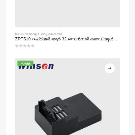
R32 റഫ്രിജറേന്റ് ചോർച്ച സെൻസർ
ZRT510 റഫ്രിജർ ആർ 32 സെൻസർ മൊഡ്യൂൾ - ഉയർന്ന പ്രകടനം എൻഡിഐആർ റഫ്രിജറന്റ് സെൻസർ
0
5 ൽ
ചൂടുള്ള