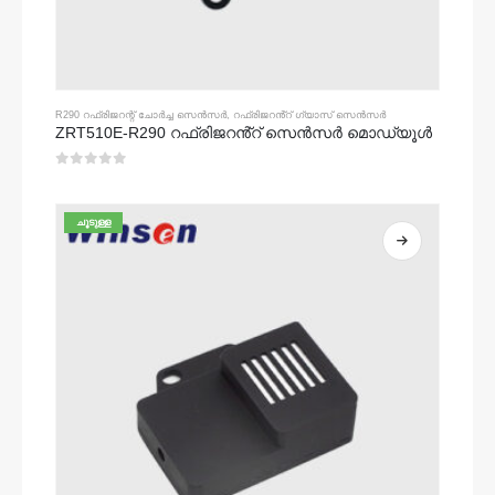
R290 റഫ്രിജറന്റ് ചോർച്ച സെൻസർ
,
റഫ്രിജറൻ്റ് ഗ്യാസ് സെൻസർ
ZRT510E-R290 റഫ്രിജറൻ്റ് സെൻസർ മൊഡ്യൂൾ
0
5 ൽ
ചൂടുള്ള