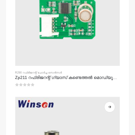
R290 റഫ്രിജറന്റ് ചോർച്ച സെൻസർ
Zp211 റഫ്രിജറന്റ് ഗ്യാസ് കണ്ടെത്തൽ മൊഡ്യൂൾ - റഫ്രിജറേന്റ് ചോർച്ച കണ്ടെത്തലിനായുള്ള ഉയർന്ന സംവേദനക്ഷമത സെൻസർ
0
5 ൽ