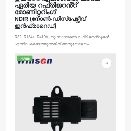
ഏരിയ റഫ്രിജറൻ്റ്
മോണിറ്ററിംഗ്
NDIR (നോൺ-ഡിസ്‌പേഴ്സീവ്
ഇൻഫ്രാറെഡ്)
R32, R134a, R410A, മറ്റ് സാധാരണ റഫ്രിജറൻ്റുകൾ
എന്നിവ കണ്ടെത്തുന്നതിന് അനുയോജ്യം.
ചൂടുള്ള