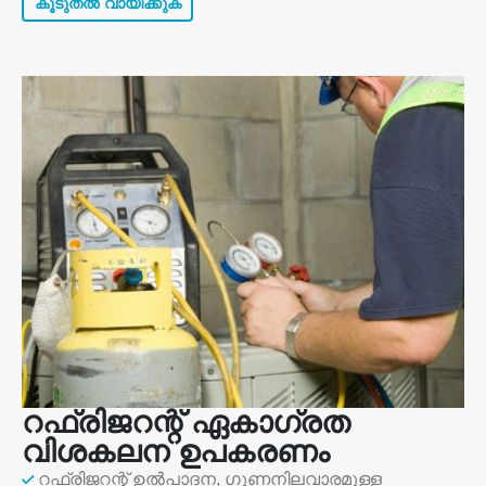
കൂടുതൽ വായിക്കുക
റഫ്രിജറന്റ് ഏകാഗ്രത
വിശകലന ഉപകരണം
റഫ്രിജറന്റ് ഉൽപാദന, ഗുണനിലവാരമുള്ള