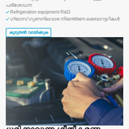
പരിശോധന
Refrigeration equipment R&D
ഗ്യാസ് ഗുണനിലവാര നിയന്ത്രണ ലബോറട്ടറികൾ
കൂടുതൽ വായിക്കുക