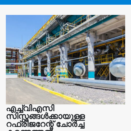
എച്ച്വിഎസി
സിസ്റ്റങ്ങൾക്കായുള്ള
റഫ്രിജറേന്റ് ചോർച്ച