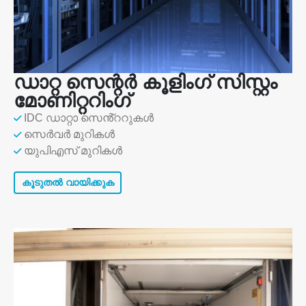
ഡാറ്റ സെന്റർ കൂളിംഗ് സിസ്റ്റം
മോണിറ്ററിംഗ്
IDC ഡാറ്റാ സെൻ്ററുകൾ
സെർവർ മുറികൾ
യുപിഎസ് മുറികൾ
കൂടുതൽ വായിക്കുക