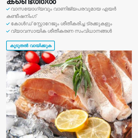
കണ്ടെത്തൽ
വാസയോഗ്യവും വാണിജ്യപരവുമായ എയർ
കണ്ടീഷനിംഗ്
കോൾഡ് സ്റ്റോറേജും ശീതീകരിച്ച ട്രക്കുകളും
വ്യാവസായിക ശീതീകരണ സംവിധാനങ്ങൾ
കൂടുതൽ വായിക്കുക