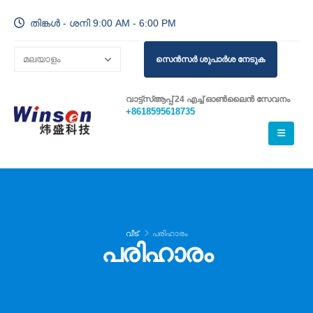
തിങ്കൾ - ശനി 9:00 AM - 6:00 PM
സെൻസർ ശുപാർശ നേടുക
വാട്ട്സ്ആപ്പ് 24 എച്ച് ഓൺലൈൻ സേവനം
+8618595618735
വീട്
പരിഹാരം
പരിഹാരം