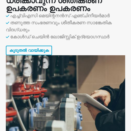
ധരിക്കാവുന്ന ശീതീകരണ
ഉപകരണം ഉപകരണം
എച്ച്വിഎസി മെയിന്റനൻസ് എഞ്ചിനീയർമാർ
തണുത്ത സംഭരണവും ശീതീകരണ സാങ്കേതിക
വിദഗ്ധരും
കോൾഡ് ചെയിൻ ലോജിസ്റ്റിക് ഉദ്യോഗസ്ഥർ
കൂടുതൽ വായിക്കുക