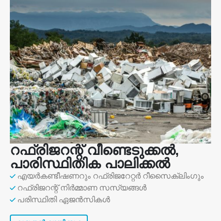
റഫ്രിജറന്റ് വീണ്ടെടുക്കൽ,
പാരിസ്ഥിതിക പാലിക്കൽ
എയർകണ്ടീഷണറും റഫ്രിജറേറ്റർ റീസൈക്ലിംഗും
റഫ്രിജറന്റ് നിർമ്മാണ സസ്യങ്ങൾ
പരിസ്ഥിതി ഏജൻസികൾ