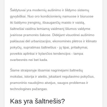
Šaldytuvai yra modernių aušinimo ir šildymo sistemų
gyvybiškai. Nuo oro kondicionierių namuose ir biuruose
iki šaldymo įrenginių, išsaugančių maisto ir vaistą,
šaltnešiai vaidina lemiamą vaidmenį šilumos valdyme
įvairiose pramonės šakose. Didėjant visuotinei aušinimo
paklausai dėl urbanizacijos, ekonominės plėtros ir klimato
pokyčių, supratimas šaltnešius - jų tipai, pritaikymai,
poveikis aplinkai ir kylančios tendencijos - tampa
svarbesnės nei bet kada.
Šiame straipsnyje išsamiai nagrinėjami šaltnešių
mokslas, istorija ir ateitis, įskaitant reguliavimo pokyčius,
pramoninio naudojimo atvejus, saugos problemas ir
technologines pažangas.
Kas yra šaltnešis?