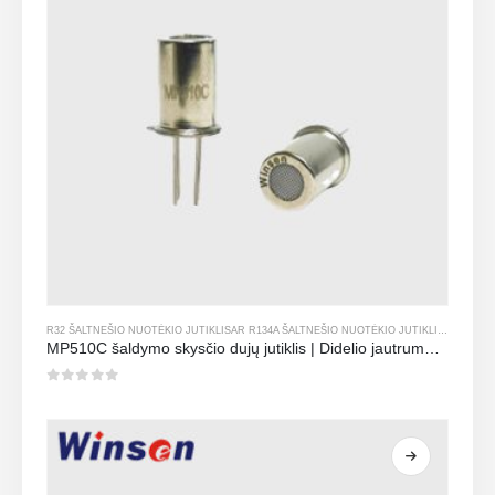
R32 ŠALTNEŠIO NUOTĖKIO JUTIKLIS
AR
R134A ŠALTNEŠIO NUOTĖKIO JUTIKLIS
AR
R290 
MP510C šaldymo skysčio dujų jutiklis | Didelio jautrumo FREON nutekėjimo aptikimas R32, R134A, R410A, R290
0
iš 5