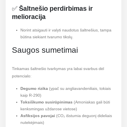
✅
Šaltnešio perdirbimas ir
melioracija
Norint atsigauti ir valyti naudotus šaltnešius, tampa
būtina siekiant tvarumo tikslų.
Saugos sumetimai
Tinkamas šaltnešio tvarkymas yra labai svarbus dėl
potencialo:
Degumo rizika
(ypač su angliavandeniliais, tokiais
kaip R-290)
Toksiškumo susirūpinimas
(Amoniakas gali būti
kenksmingas uždarose vietose)
Asfiksijos pavojai
(CO₂ išstumia deguonį dideliais
nutekėjimais)