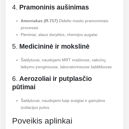
4.
Pramoninis aušinimas
Amoniakas (R-717)
Didelio masto pramoniniais
procesais
Pieniniai, alaus daryklos, chemijos augalai
5.
Medicininė ir mokslinė
Šaldytuvai, naudojami MRT mašinose, vakcinų
laikymo įrenginiuose, laboratoriniuose šaldikliuose
6.
Aerozoliai ir putplasčio
pūtimai
Šaldytuvai, naudojami kaip sraigtai ir gamybos
izoliacijos putos
Poveikis aplinkai