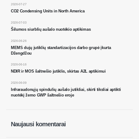
2026-07-27
CO2 Condensing Units in North America
Wechat
„WhatsApp“
Karšti produktai
2026-07-03
Šilumos siurblių aušalo nuotėkio aptikimas
R290 jutiklis
2026-06-26
R454B jutiklis
MEMS dujų jutiklių standartizacijos darbo grupė įkurta
R32 jutiklis
Džengdžou
R410 jutiklis
2026-06-16
NDIR ir MOS šaltnešio jutiklis, skirtas A2L aptikimui
R454B jutiklis
Mūsų sprendimas
2026-06-09
Infraraudonųjų spindulių aušalo jutikliai, skirti tiksliai aptikti
Šaldymo skysčio nuotėkio aptikimas
nuotėkį žemo GWP šaltnešio eroje
ŠVOK sistemoms
Šaltos grandinės šaltnešio
stebėjimas
Naujausi komentarai
Duomenų centro aušinimo sistemos
stebėjimas