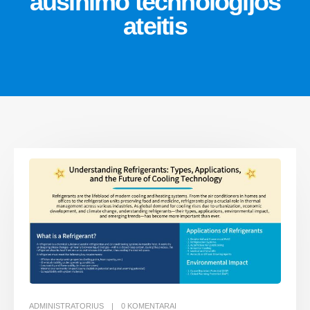
aušinimo technologijos
ateitis
ADMINISTRATORIUS
0 KOMENTARAI