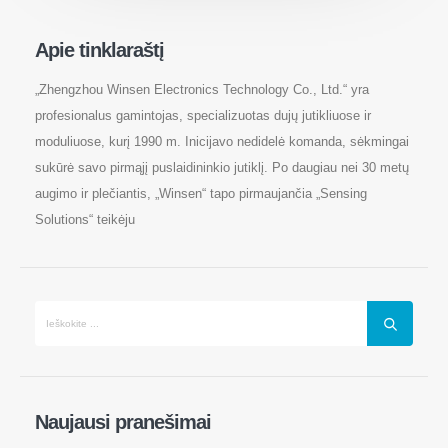
Apie tinklaraštį
„Zhengzhou Winsen Electronics Technology Co., Ltd.“ yra
profesionalus gamintojas, specializuotas dujų jutikliuose ir
Susisiekite su mumis
moduliuose, kurį 1990 m. Inicijavo nedidelė komanda, sėkmingai
Adresas
: Nr.299 Jinsuo Road, Nacionalinė aukštųjų technologijų zona,
sukūrė savo pirmąjį puslaidininkio jutiklį. Po daugiau nei 30 metų
Zhengzhou
augimo ir plečiantis, „Winsen“ tapo pirmaujančia „Sensing
Tel
:
0086-371-67169097
Solutions“ teikėju
El. Paštas
:
cece@winsensor.com
„WhatsApp“
: +
8618595618735
Wechat
: 18569903598
Naujausi pranešimai