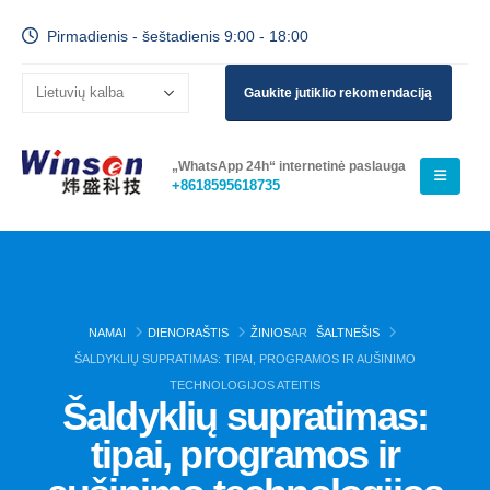
Pirmadienis - šeštadienis 9:00 - 18:00
Gaukite jutiklio rekomendaciją
„WhatsApp 24h“ internetinė paslauga
+8618595618735
NAMAI
DIENORAŠTIS
ŽINIOS
AR
ŠALTNEŠIS
ŠALDYKLIŲ SUPRATIMAS: TIPAI, PROGRAMOS IR AUŠINIMO
TECHNOLOGIJOS ATEITIS
Šaldyklių supratimas:
tipai, programos ir