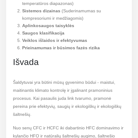
temperatūros diapazonas)
Sistemos dizainas
(Suderinamumas su
kompresoriumi ir medžiagomis)
Aplinkosaugos taisyklės
Saugos klasifikacija
Veiklos išlaidos ir efektyvumas
Prieinamumas ir būsimos fazės rizika
Išvada
Šaldytuvai yra būtini mūsų gyvenimo būdui - maistui,
maitinantis klimato kontrolę ir įgalinant pramoninius
procesus. Kai pasaulis juda link tvarumo, pramonė
pereina prie efektyvių, saugių ir ekologiškų ir ekologiškų
šaltnešių.
Nuo senų CFC ir HCFC iki dabartinio HFC dominavimo ir
kylančio HFO ir natūralių šaltnešių augimo, šaltnešio