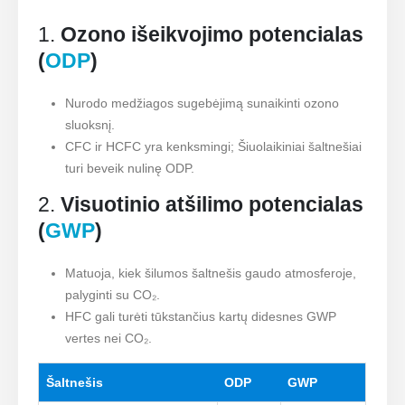
1.
Ozono išeikvojimo potencialas
(
ODP
)
Nurodo medžiagos sugebėjimą sunaikinti ozono
sluoksnį.
CFC ir HCFC yra kenksmingi; Šiuolaikiniai šaltnešiai
turi beveik nulinę ODP.
2.
Visuotinio atšilimo potencialas
(
GWP
)
Matuoja, kiek šilumos šaltnešis gaudo atmosferoje,
palyginti su CO₂.
HFC gali turėti tūkstančius kartų didesnes GWP
vertes nei CO₂.
Šaltnešis
ODP
GWP