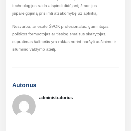
technologijos raida atspindi didėjantį žmonijos
įsipareigojimą prisiimti atsakomybę už aplinką.
Nesvarbu, ar esate ŠVOK profesionalas, gamintojas,
politikos formuotojas ar tiesiog smalsus skaitytojas,
supratimas šaltnešis yra raktas norint naršyti aušinimo ir
šiluminio valdymo ateitį.
Autorius
administratorius