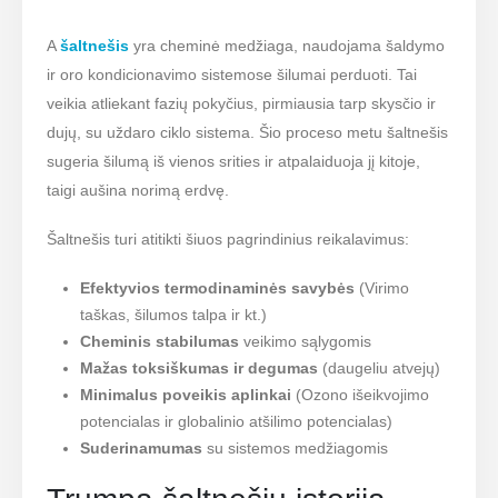
A
šaltnešis
yra cheminė medžiaga, naudojama šaldymo
ir oro kondicionavimo sistemose šilumai perduoti. Tai
veikia atliekant fazių pokyčius, pirmiausia tarp skysčio ir
dujų, su uždaro ciklo sistema. Šio proceso metu šaltnešis
sugeria šilumą iš vienos srities ir atpalaiduoja jį kitoje,
taigi aušina norimą erdvę.
Šaltnešis turi atitikti šiuos pagrindinius reikalavimus:
Efektyvios termodinaminės savybės
(Virimo
taškas, šilumos talpa ir kt.)
Cheminis stabilumas
veikimo sąlygomis
Mažas toksiškumas ir degumas
(daugeliu atvejų)
Minimalus poveikis aplinkai
(Ozono išeikvojimo
potencialas ir globalinio atšilimo potencialas)
Suderinamumas
su sistemos medžiagomis