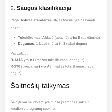
2.
Saugos klasifikacija
Pagal
Ashrae standartas 34
, šaltnešiai yra pažymėti
pagal:
Toksiškumas
: A klasė (apatinė) arba B (aukštesnė)
Degumas
: 1 klasė (nėra) iki 3 (labai degus)
Pavyzdžiui:
R-134A
yra
A1
(mažas toksiškumas, nedegus)
R-290 (propanas)
yra
A3
(mažas toksiškumas, labai
degus)
Šaltnešių taikymas
Šaldytuvai naudojami įvairiuose pramonės šakų ir
kasdienių programų spektre: