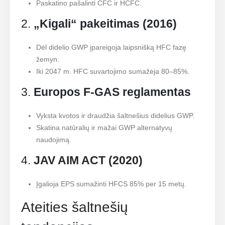
Paskatino pašalinti CFC ir HCFC.
2.
„Kigali“ pakeitimas (2016)
Dėl didelio GWP įpareigoja laipsnišką HFC fazę
žemyn.
Iki 2047 m. HFC suvartojimo sumažėja 80–85%.
3.
Europos F-GAS reglamentas
Vyksta kvotos ir draudžia šaltnešius didelius GWP.
Skatina natūralių ir mažai GWP alternatyvų
naudojimą.
4.
JAV AIM ACT (2020)
Įgalioja EPS sumažinti HFCS 85% per 15 metų.
Ateities šaltnešių