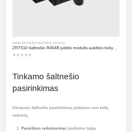
R454B ŠALTNEŠIO NUOTĖKIO JUTIKLIS
ZRT510 šaltnešio R454B jutiklio modulis-aukštos kokybės NDIR šaltnešio jutiklis
0
iš 5
Tinkamo šaltnešio
pasirinkimas
Geriausio šaltnešio pasirinkimas priklauso nuo kelių
veiksnių:
Paraiškos reikalavimai
(aušinimo talpa,