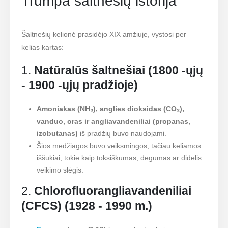
Trumpa šaltnešių istorija
Šaltnešių kelionė prasidėjo XIX amžiuje, vystosi per
kelias kartas:
1.
Natūralūs šaltnešiai (1800 -ųjų
- 1900 -ųjų pradžioje)
Amoniakas (NH₃), anglies dioksidas (CO₂),
vanduo, oras ir angliavandeniliai (propanas,
izobutanas)
iš pradžių buvo naudojami.
Šios medžiagos buvo veiksmingos, tačiau keliamos
iššūkiai, tokie kaip toksiškumas, degumas ar didelis
veikimo slėgis.
2.
Chlorofluorangliavandeniliai
(CFCS) (1928 - 1990 m.)