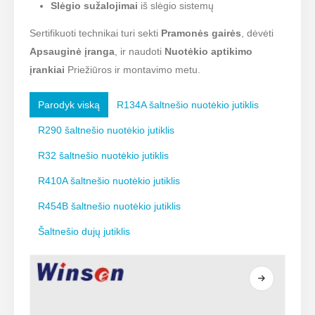
Slėgio sužalojimai
iš slėgio sistemų
Sertifikuoti technikai turi sekti
Pramonės gairės
, dėvėti
Apsauginė įranga
, ir naudoti
Nuotėkio aptikimo
įrankiai
Priežiūros ir montavimo metu.
Parodyk viską
R134A šaltnešio nuotėkio jutiklis
R290 šaltnešio nuotėkio jutiklis
R32 šaltnešio nuotėkio jutiklis
R410A šaltnešio nuotėkio jutiklis
R454B šaltnešio nuotėkio jutiklis
Šaltnešio dujų jutiklis