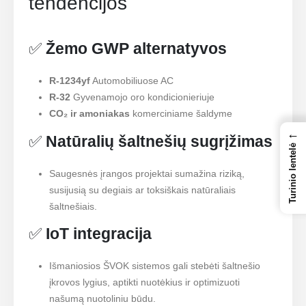
tendencijos
✅
Žemo GWP alternatyvos
R-1234yf
Automobiliuose AC
R-32
Gyvenamojo oro kondicionieriuje
CO₂ ir amoniakas
komerciniame šaldyme
←
✅
Natūralių šaltnešių sugrįžimas
Turinio lentelė
Saugesnės įrangos projektai sumažina riziką,
susijusią su degiais ar toksiškais natūraliais
šaltnešiais.
✅
IoT integracija
Išmaniosios ŠVOK sistemos gali stebėti šaltnešio
įkrovos lygius, aptikti nuotėkius ir optimizuoti
našumą nuotoliniu būdu.