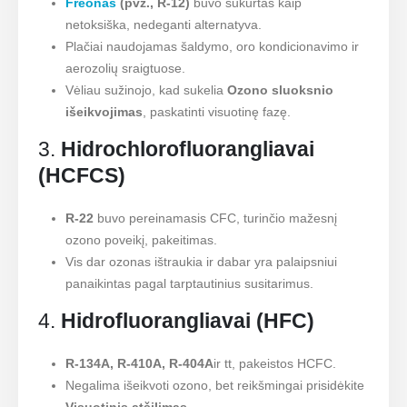
Freonas
(pvz., R-12)
buvo sukurtas kaip
netoksiška, nedeganti alternatyva.
Plačiai naudojamas šaldymo, oro kondicionavimo ir
aerozolių sraigtuose.
Vėliau sužinojo, kad sukelia
Ozono sluoksnio
išeikvojimas
, paskatinti visuotinę fazę.
3.
Hidrochlorofluorangliavai
(HCFCS)
R-22
buvo pereinamasis CFC, turinčio mažesnį
ozono poveikį, pakeitimas.
Vis dar ozonas ištraukia ir dabar yra palaipsniui
panaikintas pagal tarptautinius susitarimus.
4.
Hidrofluorangliavai (HFC)
R-134A, R-410A, R-404A
ir tt, pakeistos HCFC.
Negalima išeikvoti ozono, bet reikšmingai prisidėkite
Visuotinis atšilimas
.