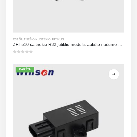
R32 ŠALTNEŠIO NUOTĖKIO JUTIKLIS
ZRT510 šaltnešio R32 jutiklio modulis-aukšto našumo NDIR šaltnešio jutiklis
0
iš 5
KARŠTA