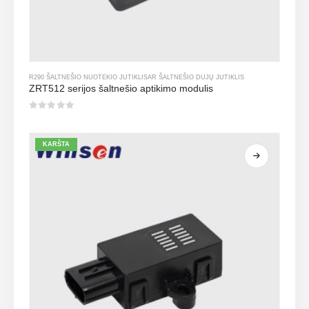
R290 ŠALTNEŠIO NUOTĖKIO JUTIKLIS
AR
ŠALTNEŠIO DUJŲ JUTIKLIS
ZRT512 serijos šaltnešio aptikimo modulis
0
iš 5
KARŠTA