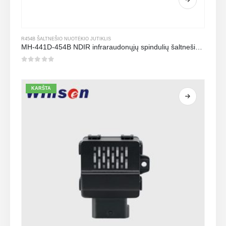
R454B ŠALTNEŠIO NUOTĖKIO JUTIKLIS
MH-441D-454B NDIR infraraudonųjų spindulių šaltnešio jutiklis
0
iš 5
KARŠTA