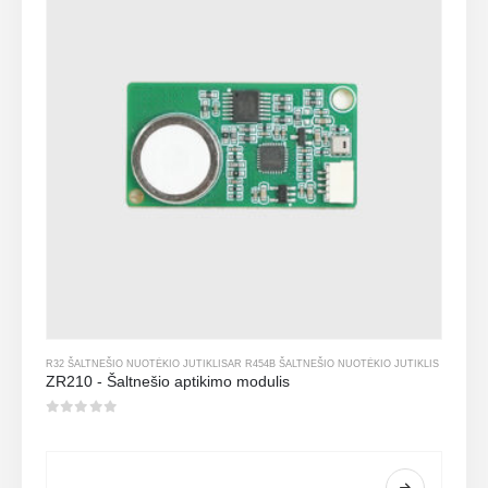
R32 ŠALTNEŠIO NUOTĖKIO JUTIKLIS
AR
R454B ŠALTNEŠIO NUOTĖKIO JUTIKLIS
ZR210 - Šaltnešio aptikimo modulis
0
iš 5