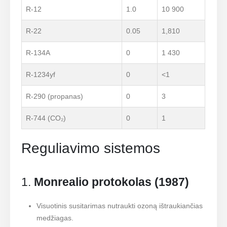
R-12
1.0
10 900
R-22
0.05
1,810
R-134A
0
1 430
R-1234yf
0
<1
R-290 (propanas)
0
3
R-744 (CO₂)
0
1
Reguliavimo sistemos
1.
Monrealio protokolas (1987)
Visuotinis susitarimas nutraukti ozoną ištraukiančias
medžiagas.