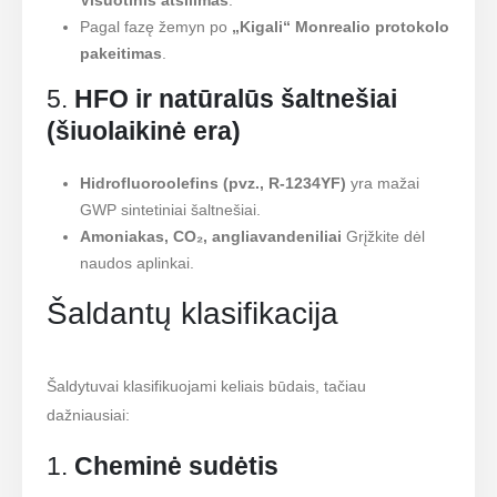
Pagal fazę žemyn po
„Kigali“ Monrealio protokolo
pakeitimas
.
5.
HFO ir natūralūs šaltnešiai
(šiuolaikinė era)
Hidrofluoroolefins (pvz., R-1234YF)
yra mažai
GWP sintetiniai šaltnešiai.
Amoniakas, CO₂, angliavandeniliai
Grįžkite dėl
naudos aplinkai.
Šaldantų klasifikacija
Šaldytuvai klasifikuojami keliais būdais, tačiau
dažniausiai:
1.
Cheminė sudėtis