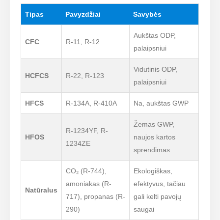
Tipas
Pavyzdžiai
Savybės
Aukštas ODP,
CFC
R-11, R-12
palaipsniui
Vidutinis ODP,
HCFCS
R-22, R-123
palaipsniui
HFCS
R-134A, R-410A
Na, aukštas GWP
Žemas GWP,
R-1234YF, R-
HFOS
naujos kartos
1234ZE
sprendimas
CO₂ (R-744),
Ekologiškas,
amoniakas (R-
efektyvus, tačiau
Natūralus
717), propanas (R-
gali kelti pavojų
290)
saugai