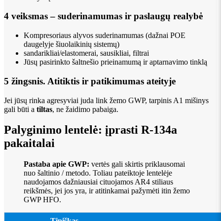
4 veiksmas – suderinamumas ir paslaugų realybė
Kompresoriaus alyvos suderinamumas (dažnai POE
daugelyje šiuolaikinių sistemų)
sandarikliai/elastomerai, sausikliai, filtrai
Jūsų pasirinkto šaltnešio prieinamumą ir aptarnavimo tinklą
5 žingsnis. Atitiktis ir patikimumas ateityje
Jei jūsų rinka agresyviai juda link žemo GWP, tarpinis A1 mišinys
gali būti a
tiltas
, ne žaidimo pabaiga.
Palyginimo lentelė: įprasti R-134a
pakaitalai
Pastaba apie GWP:
vertės gali skirtis priklausomai
nuo šaltinio / metodo. Toliau pateiktoje lentelėje
naudojamos dažniausiai cituojamos AR4 stiliaus
reikšmės, jei jos yra, ir atitinkamai pažymėti itin žemo
GWP HFO.
Tipiškas