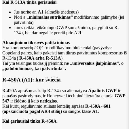
Kai R-513A tinka geriausiai
Jūs norite an
A1
šaltnešis (nedegus)
Nori a
„minimalus sutrikimas“
modifikavimo galimybė (jei
patvirtinta)
Jums reikia reikšmingo GWP sumažinimo, palyginti su R-
134a, bet dar negalite pereiti prie A2L
Atnaujinimo tikrovės patikrinimas
Yra kompresorių / OĮG modifikavimo biuleteniai (pavyzdys:
Copeland gairės, kaip pakeisti tam tikrus patvirtintus kompresorius iš
R-134a į
R-450A arba R-513A
).
Tai yra teisingas būdas jį įrėminti:
ne „universalus įlaipinimas“, o
„patobulinimas, kai patvirtinta“.
R-450A (A1): kur šviečia
R-450A aprašomas kaip R-134a su alternatyva
Apatinis GWP
ir
panašus pasirodymas, ir Honeywell techninė literatūra cituoja
GWP
547
ir išdėsto jį kaip
nedegios
.
Kai kurių reguliavimo stiliaus lentelių sąrašas
R-450A ~601
(apskaičiuota pagal AR4 stilių)
su saugos klase
A1
.
Kai geriausiai tinka R-450A