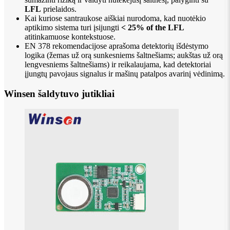
LFL
prielaidos.
Kai kuriose santraukose aiškiai nurodoma, kad nuotėkio
aptikimo sistema turi įsijungti
< 25% of the LFL
atitinkamuose kontekstuose.
EN 378 rekomendacijose aprašoma detektorių išdėstymo
logika (žemas už orą sunkesniems šaltnešiams; aukštas už orą
lengvesniems šaltnešiams) ir reikalaujama, kad detektoriai
įjungtų pavojaus signalus ir mašinų patalpos avarinį vėdinimą.
Winsen šaldytuvo jutikliai