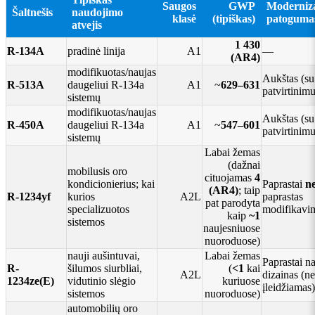
Saugos
GWP
Moderniz
Šaltnešis
naudojimo
klasė
(tipiškas)
patoguma
atvejis
1 430
R-134A
pradinė linija
A1
—
(AR4)
modifikuotas/naujas
Aukštas (
R-513A
daugeliui R-134a
A1
~
629–631
patvirtinimu
sistemų
modifikuotas/naujas
Aukštas (
R-450A
daugeliui R-134a
A1
~
547–601
patvirtinimu
sistemų
Labai žemas
(dažnai
mobilusis oro
cituojamas
4
kondicionierius; kai
Paprastai
n
(AR4)
; taip
R-1234yf
kurios
A2L
paprastas
pat parodyta
specializuotos
modifikavi
kaip
~1
sistemos
naujesniuose
nuoroduose)
nauji aušintuvai,
Labai žemas
Paprastai n
R-
šilumos siurbliai,
(
<1
kai
A2L
dizainas (ne
1234ze(E)
vidutinio slėgio
kuriuose
įleidžiamas)
sistemos
nuoroduose)
automobilių oro