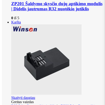
ZP201 Šaldymo skysčio dujų aptikimo modulis
| Didelis jautrumas R32 nuotėkio jutiklis
0
iš 5
Karšta
Skaityti daugiau
Greitas vaizdas