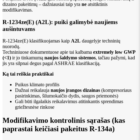
dizaino pakeitimų – dažniausiai taip yra
ne
atsitiktinis
modifikavimas.
R-1234ze(E) (A2L): puiki galimybė naujiems
aušintuvams
R-1234ze(E) klasifikuojamas kaip
A2L
daugelyje techninių
nuorodų.
Techniniuose dokumentuose apie tai kalbama
extremely low GWP
(<1)
ir jo tinkamumą
naujos šaldymo sistemos
, tačiau pažymi, kad
jis yra silpnai degus pagal ASHRAE klasifikaciją.
Ką tai reiškia praktiškai
Puikus klimato profilis
Dažnai reikalauja
naujos įrangos dizainas
(kompresoriaus
pasirinkimas, šilumokaičio dydis, saugos priemonės)
Gali būti ilgalaikis reikalavimus atitinkantis sprendimas
griežtesnėse rinkose
Modifikavimo kontrolinis sąrašas (kas
paprastai keičiasi pakeitus R-134a)