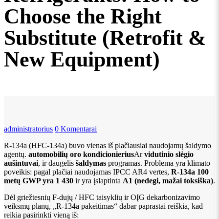
Choose the Right
Substitute (Retrofit &
New Equipment)
administratorius
0 Komentarai
R-134a (HFC-134a) buvo vienas iš plačiausiai naudojamų šaldymo
agentų.
automobilių oro kondicionierius
Ar
vidutinio slėgio
aušintuvai
, ir daugelis
šaldymas
programas. Problema yra klimato
poveikis: pagal plačiai naudojamas IPCC AR4 vertes,
R-134a 100
metų GWP yra 1 430
ir yra įslaptinta
A1 (nedegi, mažai toksiška)
.
Dėl griežtesnių F-dujų / HFC taisyklių ir OĮG dekarbonizavimo
veiksmų planų, „R-134a pakeitimas“ dabar paprastai reiškia, kad
reikia pasirinkti vieną iš: