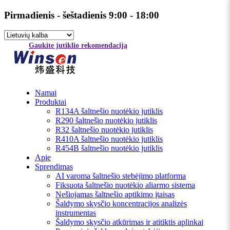
Pirmadienis - šeštadienis 9:00 - 18:00
Gaukite jutiklio rekomendaciją
Namai
Produktai
R134A šaltnešio nuotėkio jutiklis
R290 šaltnešio nuotėkio jutiklis
R32 šaltnešio nuotėkio jutiklis
R410A šaltnešio nuotėkio jutiklis
R454B šaltnešio nuotėkio jutiklis
Apie
Sprendimas
AI varoma šaltnešio stebėjimo platforma
Fiksuota šaltnešio nuotėkio aliarmo sistema
Nešiojamas šaltnešio aptikimo įtaisas
Šaldymo skysčio koncentracijos analizės
instrumentas
Šaldymo skysčio atkūrimas ir atitiktis aplinkai