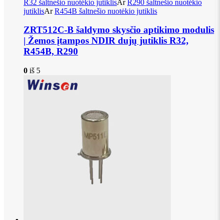
R32 šaltnešio nuotėkio jutiklis
Ar
R290 šaltnešio nuotėkio
jutiklis
Ar
R454B šaltnešio nuotėkio jutiklis
ZRT512C-B šaldymo skysčio aptikimo modulis
| Žemos įtampos NDIR dujų jutiklis R32,
R454B, R290
0
iš 5