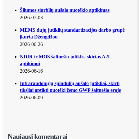
Šilumos siurblių aušalo nuotėkio aptikimas
2026-07-03
MEMS dujų jutiklių standartizacijos darbo grupė
įkurta Džengdžou
2026-06-26
NDIR ir MOS šaltnešio jutiklis, skirtas A2L
aptikimui
2026-06-16
Infraraudonųjų spindulių aušalo jutikliai, skirti
tiksliai aptikti nuotėkį žemo GWP šaltnešio eroje
2026-06-09
Naujausi komentarai