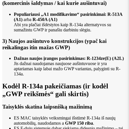
(komercinis šaldymas / kai kurie aušintuvai)
Populiariausi „A1 modifikavimo“ pasirinkimai:
R-513A
(A1)
arba
R-450A (A1)
Abi yra plačiai išdėstytos kaip R-134a alternatyvos su
sumažintu GWP ir panašiu darbiniu slėgiu.
3) Naujos aušintuvo konstrukcijos (ypač kai
reikalingas itin mažas GWP)
Dažnas naujos įrangos pasirinkimas:
R-1234ze(E) (A2L)
Jis dažnai naudojamas naujuose aušintuvuose ir yra
aptariamas kaip labai mažo GWP variantas, palyginti su R-
134a.
Kodėl R-134a pakeičiamas (ir kodėl
„GWP reikšmės“ gali skirtis)
Taisyklės skatina laipsnišką mažinimą
ES MAC taisyklės veiksmingai išstūmė R-134a iš naujų
automobilių, naudodamos a
GWP 150 riba
.
ES F-dujų sistemoje dabar siekiama didesnio mažinimo – tai