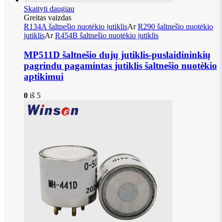
Skaityti daugiau
Greitas vaizdas
R134A šaltnešio nuotėkio jutiklis
Ar
R290 šaltnešio nuotėkio
jutiklis
Ar
R454B šaltnešio nuotėkio jutiklis
MP511D šaltnešio dujų jutiklis-puslaidininkių
pagrindu pagamintas jutiklis šaltnešio nuotėkio
aptikimui
0
iš 5