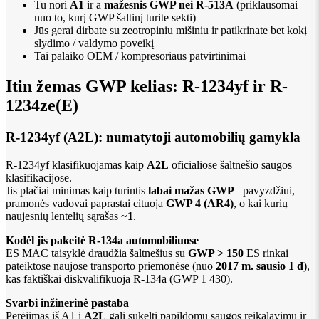
Tu nori
A1
ir a
mažesnis GWP nei R-513A
(priklausomai
nuo to, kurį GWP šaltinį turite sekti)
Jūs gerai dirbate su zeotropiniu mišiniu ir patikrinate bet kokį
slydimo / valdymo poveikį
Tai palaiko OEM / kompresoriaus patvirtinimai
Itin žemas GWP kelias: R-1234yf ir R-
1234ze(E)
R-1234yf (A2L): numatytoji automobilių gamykla
R-1234yf klasifikuojamas kaip
A2L
oficialiose šaltnešio saugos
klasifikacijose.
Jis plačiai minimas kaip turintis
labai mažas GWP
– pavyzdžiui,
pramonės vadovai paprastai cituoja
GWP 4 (AR4)
, o kai kurių
naujesnių lentelių sąrašas ~
1
.
Kodėl jis pakeitė R-134a automobiliuose
ES MAC taisyklė draudžia šaltnešius su
GWP > 150
ES rinkai
pateiktose naujose transporto priemonėse (nuo
2017 m. sausio 1 d
),
kas faktiškai diskvalifikuoja R-134a (GWP 1 430).
Svarbi inžinerinė pastaba
Perėjimas iš A1 į
A2L
gali sukelti papildomų saugos reikalavimų ir