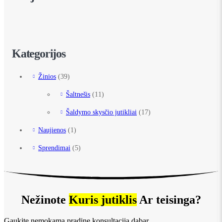
Kategorijos
Žinios
(39)
Šaltnešis
(11)
Šaldymo skysčio jutikliai
(17)
Naujienos
(1)
Sprendimai
(5)
Nežinote
Kuris jutiklis
Ar teisinga?
Gaukite nemokamą pradinę konsultaciją dabar