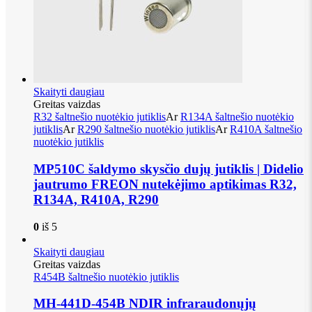
Skaityti daugiau
Greitas vaizdas
R32 šaltnešio nuotėkio jutiklis
Ar
R134A šaltnešio nuotėkio
jutiklis
Ar
R290 šaltnešio nuotėkio jutiklis
Ar
R410A šaltnešio
nuotėkio jutiklis
MP510C šaldymo skysčio dujų jutiklis | Didelio
jautrumo FREON nutekėjimo aptikimas R32,
R134A, R410A, R290
0
iš 5
Skaityti daugiau
Greitas vaizdas
R454B šaltnešio nuotėkio jutiklis
MH-441D-454B NDIR infraraudonųjų