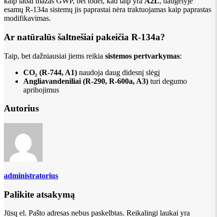
kaip labai mažas GWP, bet todėl, kad taip yra
A2L
, daugelyje
esamų R-134a sistemų jis paprastai nėra traktuojamas kaip paprastas
modifikavimas.
Ar natūralūs šaltnešiai pakeičia R-134a?
Taip, bet dažniausiai jiems reikia
sistemos pertvarkymas
:
CO₂ (R-744, A1)
naudoja daug didesnį slėgį
Angliavandeniliai (R-290, R-600a, A3)
turi degumo
apribojimus
Autorius
administratorius
Palikite atsakymą
Jūsų el. Pašto adresas nebus paskelbtas.
Reikalingi laukai yra