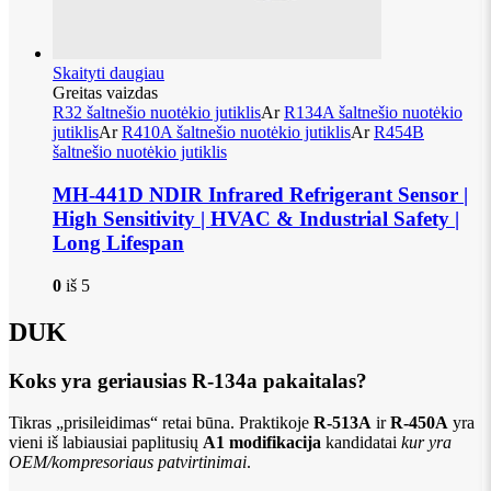
Skaityti daugiau
Greitas vaizdas
R32 šaltnešio nuotėkio jutiklis
Ar
R134A šaltnešio nuotėkio
jutiklis
Ar
R410A šaltnešio nuotėkio jutiklis
Ar
R454B
šaltnešio nuotėkio jutiklis
MH-441D NDIR Infrared Refrigerant Sensor |
High Sensitivity | HVAC & Industrial Safety |
Long Lifespan
0
iš 5
DUK
Koks yra geriausias R-134a pakaitalas?
Tikras „prisileidimas“ retai būna. Praktikoje
R-513A
ir
R-450A
yra
vieni iš labiausiai paplitusių
A1 modifikacija
kandidatai
kur yra
OEM/kompresoriaus patvirtinimai
.