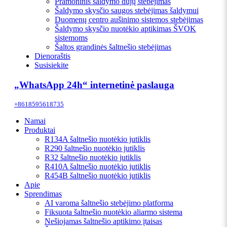
Pramoninis šaldymo dujų stebėjimas
Šaldymo skysčio saugos stebėjimas šaldymui
Duomenų centro aušinimo sistemos stebėjimas
Šaldymo skysčio nuotėkio aptikimas ŠVOK
sistemoms
Šaltos grandinės šaltnešio stebėjimas
Dienoraštis
Susisiekite
„WhatsApp 24h“ internetinė paslauga
+8618595618735
Namai
Produktai
R134A šaltnešio nuotėkio jutiklis
R290 šaltnešio nuotėkio jutiklis
R32 šaltnešio nuotėkio jutiklis
R410A šaltnešio nuotėkio jutiklis
R454B šaltnešio nuotėkio jutiklis
Apie
Sprendimas
AI varoma šaltnešio stebėjimo platforma
Fiksuota šaltnešio nuotėkio aliarmo sistema
Nešiojamas šaltnešio aptikimo įtaisas