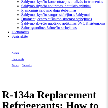
Šaldymo skysčio koncentracijos analizės instrumentas
Šaldymo skysčio atkūrimas ir atitiktis aplinkai
Pramoninis šaldymo dujų stebėjimas
Šaldymo skysčio saugos stebėjimas šaldymui
Duomenų centro aušinimo sistemos stebėjimas
Šaldymo skysčio nuotėkio aptikimas ŠVOK sistemoms
Šaltos grandinės šaltnešio stebėjimas
Dienoraštis
Susisiekite
Namai
Dienoraštis
Žinios
Ar
Šaltnešis
R-134a Replacement Refrigerants: How to Choose the Right Substitute (Retrofit &
New Equipment)
R-134a Replacement
Refrigerants: How to