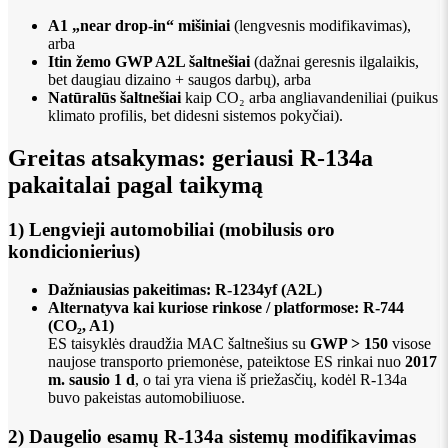
A1 „near drop-in“ mišiniai
(lengvesnis modifikavimas),
arba
Itin žemo GWP A2L šaltnešiai
(dažnai geresnis ilgalaikis,
bet daugiau dizaino + saugos darbų), arba
Natūralūs šaltnešiai
kaip CO₂ arba angliavandeniliai (puikus
klimato profilis, bet didesni sistemos pokyčiai).
Greitas atsakymas: geriausi R-134a
pakaitalai pagal taikymą
1) Lengvieji automobiliai (mobilusis oro
kondicionierius)
Dažniausias pakeitimas:
R-1234yf (A2L)
Alternatyva kai kuriose rinkose / platformose:
R-744
(CO₂, A1)
ES taisyklės draudžia MAC šaltnešius su
GWP > 150
visose
naujose transporto priemonėse, pateiktose ES rinkai nuo
2017
m. sausio 1 d
, o tai yra viena iš priežasčių, kodėl R-134a
buvo pakeistas automobiliuose.
2) Daugelio esamų R-134a sistemų modifikavimas