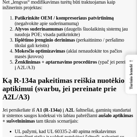
Net „lengvas“ modifikavimas turėtų būti traktuojamas kaip
inžinerinis projektas:
Patikrinkite OEM / kompresoriaus patvirtinimą
(negalvokite apie suderinamumą)
Alyvos suderinamumas
(daugelis šiuolaikinių sistemų jau
naudoja POE; visada patikrinkite)
Išplėtimo įrenginio derinimas
(perkaitinimo / peršalimo
tikslai gali keistis)
Mokesčio optimizavimas
(aklai nenaudokite tos pačios
masės įkrovos)
←
Ženklinimas + aptarnavimo procedūros
(ypač jei pereinate
Turinio lentelė
į A2L/A3)
Ką R-134a pakeitimas reiškia nuotėkio
aptikimui (svarbu, jei pereinate prie
A2L/A3)
Jei persikeliate iš
A1 (R-134a)
į
A2L
šaltnešiai, gaminių standartai
ir sistemos saugos kodeksai vis labiau pabrėžiami
aušalo aptikimas
+ sušvelninimas
tam tikrais scenarijais:
UL pažymi, kad UL 60335-2-40 apima reikalavimus
sumažinti riziką ir valdyti nutekėjusį šaltnešį, palyginti su