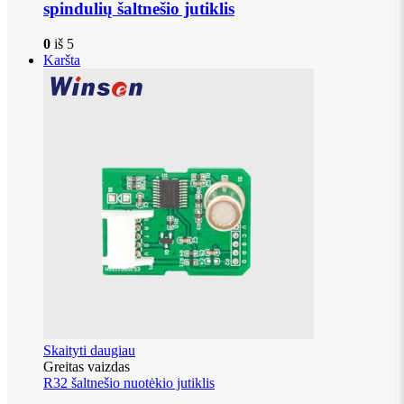
spindulių šaltnešio jutiklis
0
iš 5
Karšta
Skaityti daugiau
Greitas vaizdas
R32 šaltnešio nuotėkio jutiklis