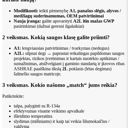
Modifikuoti:
teikti pirmenybę
A1, panašus slėgis, alyvos /
medžiagų suderinamumas, OEM patvirtinimai
Nauja įranga:
galite apsvarstyti
A2L itin mažas GWP
pasirinkimai (dažnai geresni ilgalaikiai)
2 veiksmas. Kokią saugos klasę galite priimti?
A1:
lengviausias patvirtinimas / tvarkymas (nedegus)
A2L:
silpnai degi → paprastai reikalingas papildomas saugos
projektas, rizikos įvertinimas ir kartais nuotėkio aptikimas /
sumažinimas, atsižvelgiant į gaminio standartą ir įkrovos ribas
ASHRAE paaiškina tikslą
2L
poklasis (lėtas degimas)
šaltnešio saugos matricoje.
3 veiksmas. Kokio našumo „match“ jums reikia?
Patikrinkite:
talpa, palyginti su R-134a
efektyvumas visame veikimo apvalkale
išleidimo temperatūra
slydimas (mišiniams) ir kaip tai veikia šilumokaičius /
valdymą