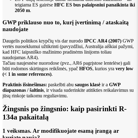
teigiama ES gairėse
HFC ES bus palaipsniui panaikinta iki
2050 m
.
GWP priklauso nuo to, kurį įvertinimą / ataskaitą
naudojate
Daugelis politikos krypčių vis dar nurodo
IPCC AR4 (2007)
GWP
vertės nuoseklumui užtikrinti (pavyzdžiui, Australija aiškiai pažymi,
kad HFC laipsniško mažinimo pradinėms linijoms toliau
naudojamas AR4).
Tačiau naujesnėse nuorodose (pvz., AR6 pagrįstose lentelėse) gali
būti rodomos skirtingos reikšmės, ypač
HFOS
, kurios yra
very low
(< 1 in some references)
.
Praktinis išsinešimas:
paskelbti abu
saugos klasė
ir a
GWP
diapazonas / šaltinis
, ir visada suderinkite atitikties reikalavimus su
jūsų rinkoje taikomu reguliavimu.
Žingsnis po žingsnio: kaip pasirinkti R-
134a pakaitalą
1 veiksmas. Ar modifikuojate esamą įrangą ar
kuriate naują?