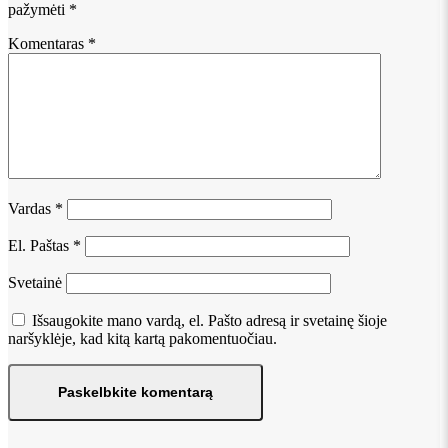
pažymėti
*
Komentaras
*
Vardas
*
El. Paštas
*
Svetainė
Išsaugokite mano vardą, el. Pašto adresą ir svetainę šioje
naršyklėje, kad kitą kartą pakomentuočiau.