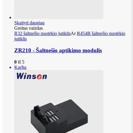
Skaityti daugiau
Greitas vaizdas
R32 šaltnešio nuotėkio jutiklis
Ar
R454B šaltnešio nuotėkio
jutiklis
ZR210 - Šaltnešio aptikimo modulis
0
iš 5
Karšta