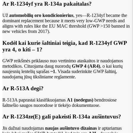
Ar R-1234yf yra R-134a pakaitalas?
Už
automobilių oro kondicionierius
, yes—R-1234yf became the
dominant replacement because it meets very low-GWP needs and
aligns with rules like the EU MAC threshold (GWP >150 banned in
new vehicles from 2017).
Kodėl kai kurie šaltiniai teigia, kad R-1234yf GWP
yra 4, o kiti – 1?
GWP reikšmės priklauso nuo vertinimo ataskaitos ir naudojamos
metodikos. Cituojama daug nuorodų
GWP 4 (AR4)
, o kai kurių
naujesnių lentelių sąrašas
~1
. Visada suderinkite GWP šaltinį,
naudojamą jūsų tiksliniame reglamente.
Ar R-513A degi?
R-513A paprastai klasifikuojamas
A1 (nedegus)
bendrosiose
šaltnešio saugos nuorodose ir tiekėjo dokumentuose.
Ar R-1234ze(E) gali pakeisti R-134a aušintuvus?
Jis dažnai naudojamas
naujas aušintuvo dizainas
ir aptariamas