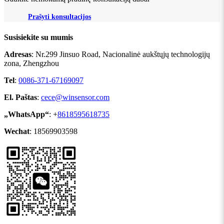
Prašyti konsultacijos
Susisiekite su mumis
Adresas
: Nr.299 Jinsuo Road, Nacionalinė aukštųjų technologijų
zona, Zhengzhou
Tel
:
0086-371-67169097
El. Paštas
:
cece@winsensor.com
„WhatsApp“
: +
8618595618735
Wechat
: 18569903598