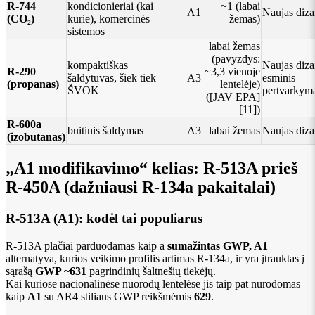
R-744
kondicionieriai (kai
~1 (labai
A1
Naujas diza
(CO₂)
kurie), komercinės
žemas)
sistemos
labai žemas
(pavyzdys:
kompaktiškas
Naujas diza
R-290
~3,3 vienoje
šaldytuvas, šiek tiek
A3
esminis
(propanas)
lentelėje)
ŠVOK
pertvarkym
([JAV EPA]
[11])
R-600a
buitinis šaldymas
A3
labai žemas
Naujas diza
(izobutanas)
„A1 modifikavimo“ kelias: R-513A prieš
R-450A (dažniausi R-134a pakaitalai)
R-513A (A1): kodėl tai populiarus
R-513A plačiai parduodamas kaip a
sumažintas GWP, A1
alternatyva, kurios veikimo profilis artimas R-134a, ir yra įtrauktas į
sąrašą
GWP ~631
pagrindinių šaltnešių tiekėjų.
Kai kuriose nacionalinėse nuorodų lentelėse jis taip pat nurodomas
kaip
A1
su AR4 stiliaus GWP reikšmėmis
629
.