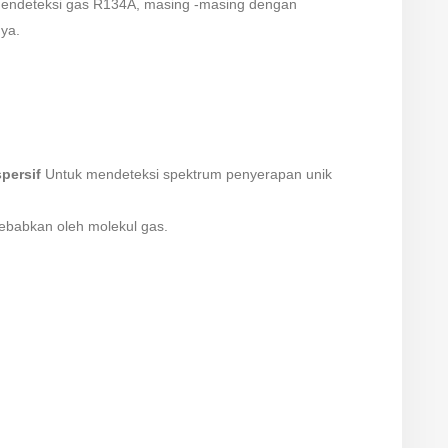
mendeteksi gas R134A, masing -masing dengan
nya.
persif
Untuk mendeteksi spektrum penyerapan unik
ebabkan oleh molekul gas.