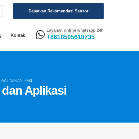
Dapatkan Rekomendasi Sensor
Layanan online whatsapp 24h
g
Kontak
+8618595618735
OGI, DAN APLIKASI
 dan Aplikasi