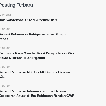
Posting Terbaru
7-07-2026
Unit Kondensasi CO2 di Amerika Utara
3-07-2026
Deteksi Kebocoran Refrigeran untuk Pompa
Panas
6-06-2026
Kelompok Kerja Standardisasi Penginderaan Gas
MEMS Didirikan di Zhengzhou
6-06-2026
Sensor Refrigeran NDIR vs MOS untuk Deteksi
A2L
9-06-2026
Sensor Refrigeran Inframerah untuk Deteksi
Kebocoran Akurat di Era Refrigeran Rendah GWP