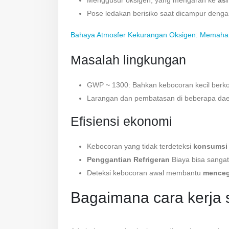
Menggusur oksigen, yang mengarah ke
asf
Pose ledakan berisiko saat dicampur denga
Bahaya Atmosfer Kekurangan Oksigen: Memaham
Masalah lingkungan
GWP ~ 1300: Bahkan kebocoran kecil berkont
Larangan dan pembatasan di beberapa dae
Efisiensi ekonomi
Kebocoran yang tidak terdeteksi
konsumsi 
Penggantian Refrigeran
Biaya bisa sangat
Deteksi kebocoran awal membantu
menceg
Bagaimana cara kerja