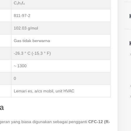
C₂h₂f₄
811-97-2
102.03 g/mol
Gas tidak berwarna
-26.3 ° C (-15.3 ° F)
~ 1300
0
Lemari es, a/cs mobil, unit HVAC
ya
igeran yang biasa digunakan sebagai pengganti
CFC-12 (R-