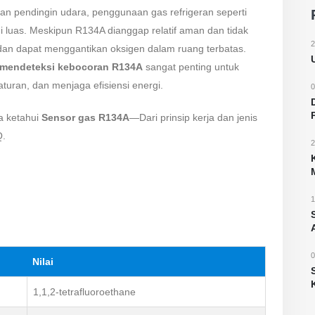
an pendingin udara, penggunaan gas refrigeran seperti
i luas. Meskipun R134A dianggap relatif aman dan tidak
2
dan dapat menggantikan oksigen dalam ruang terbatas.
 mendeteksi kebocoran R134A
sangat penting untuk
ran, dan menjaga efisiensi energi.
0
a ketahui
Sensor gas R134A
—Dari prinsip kerja dan jenis
Q.
2
1
0
Nilai
1,1,2-tetrafluoroethane